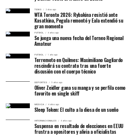
desordenó. Supo sostenerse en los momentos difíciles.
TENIS
2 días ago
5. La localía de Las Morochas
WTA Toronto 2026: Rybakina resistió ante
Kasatkina, Pegula remontó y Eala extendió su
gran momento
El Fortín estuvo colmado y empujó a un equipo que
quedó a un triunfo de lograr el objetivo.
FUTBOL
4 años ago
Se juega una nueva fecha del Torneo Regional
Amateur
Cuadro estadístico del partido
FUTBOL
1 año ago
Terremoto en Quilmes: Maximiliano Gagliardo
rescindirá su contrato tras una fuerte
Equipo
Final
discusión con el cuerpo técnico
Argentino de Junín
61
DEPORTES
5 años ago
Oliver Zeidler gana su manga y se perfila como
Atenas de Córdoba
53
favorito en single skiff
MÚSICA
4 años ago
Sleep Token: El culto a la diosa de un sueño
Principales números
INTERNACIONALES
4 años ago
Suspenso en resultado de elecciones en EEUU
individuales
frustra a opositores y alivia a oficialistas