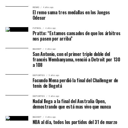
REMO
4 años ago
Jugador
Equipo
Puntos
Rebotes
Asistencias
V
El remo suma tres medallas en los Juegos
Odesur
Franco Balbi
Argentino
16
8
4
2
Jeremías
Argentino
16
2
2
1
FUTBOL
4 años ago
Pratto: “Estamos cansados de que los árbitros
Sandrini
nos pasen por arriba”
Lathaniel
Argentino
8
8
0
1
BASKET
3 años ago
Bastian
San Antonio, con el primer triple doble del
francés Wembanyama, venció a Detroit por 130
Dylan Smith
Argentino
7
2
2
-
a 108
Donovan
Argentino
5
9
1
9
Shriver
DEPORTES
5 años ago
Facundo Mena perdió la final del Challenger de
tenis de Bogotá
Luciano
Atenas
13
3
2
6
González
DEPORTES
5 años ago
Nadal llega a la final del Australia Open,
Rafael
Atenas
10
6
0
7
demostrando que está mas vivo que nunca
Ledesma
Nicolás
Atenas
8
6
1
6
BASKET
4 años ago
NBA al día, todos los partidos del 31 de marzo
Zurschmitten