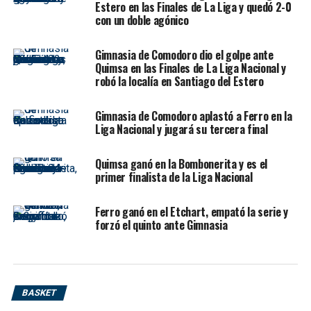
Estero en las Finales de La Liga y quedó 2-0
concentración y fortaleza emocional para imponerse en
con un doble agónico
un partido cerrado, físico y de bajo goleo.
Gimnasia de Comodoro dio el golpe ante
El triunfo tuvo dos nombres importantes en ofensiva:
Quimsa en las Finales de La Liga Nacional y
Franco Balbi
y
Jeremías Sandrini
, ambos con
16
robó la localía en Santiago del Estero
puntos
. Balbi volvió a ser determinante en los
momentos calientes, manejando los tiempos del equipo
Gimnasia de Comodoro aplastó a Ferro en la
y transmitiendo experiencia en cada posesión decisiva.
Liga Nacional y jugará su tercera final
Sandrini, por su parte, fue clave con su efectividad desde
el perímetro y terminó siendo uno de los máximos
Quimsa ganó en la Bombonerita y es el
anotadores del encuentro.
primer finalista de la Liga Nacional
Ferro ganó en el Etchart, empató la serie y
Un partido de máxima tensión
forzó el quinto ante Gimnasia
en Las Morochas
La serie por la permanencia entre Argentino y Atenas ya
BASKET
venía cargada de dramatismo. Atenas había ganado el