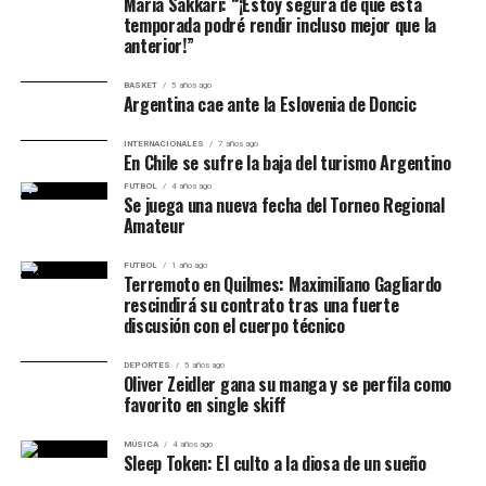
Maria Sakkari: “¡Estoy segura de que esta
temporada podré rendir incluso mejor que la
Recuperos
9
7
anterior!”
Pérdidas
1
0
BASKET
5 años ago
Tapas
Argentina cae ante la Eslovenia de Doncic
0
1
Faltas
18
26
INTERNACIONALES
7 años ago
En Chile se sufre la baja del turismo Argentino
Valoración total
69
40
FUTBOL
4 años ago
Se juega una nueva fecha del Torneo Regional
Amateur
Así está la serie por la
FUTBOL
1 año ago
Terremoto en Quilmes: Maximiliano Gagliardo
rescindirá su contrato tras una fuerte
permanencia
discusión con el cuerpo técnico
Juego
Resultado
Serie
DEPORTES
5 años ago
Oliver Zeidler gana su manga y se perfila como
favorito en single skiff
Juego
Ganó Atenas
Atenas 1-0
1
MÚSICA
4 años ago
Sleep Token: El culto a la diosa de un sueño
Juego
Atenas 78-84
Serie 1-1