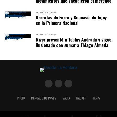
movimientos que sacudieron el mercado
FUTBOL
6 días ago
Derrotas de Ferro y Gimnasia de Jujuy
en la Primera Nacional
FUTBOL
7 días ago
River presentó a Tobías Andrada y sigue
ilusionado con sumar a Thiago Almada
INICIO
MERCADO DE PASES
SALTA
BASKET
TENIS