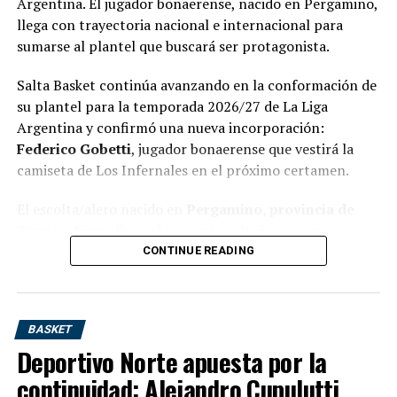
Argentina. El jugador bonaerense, nacido en Pergamino,
pic.twitter.com/mBXuDwI7ZV
llega con trayectoria nacional e internacional para
sumarse al plantel que buscará ser protagonista.
— La Liga (@LigaNacional)
May 10, 2026
Salta Basket continúa avanzando en la conformación de
su plantel para la temporada 2026/27 de La Liga
Atenas necesitaba ganar para volver a tomar el control
Argentina y confirmó una nueva incorporación:
de la serie. El Griego venía golpeado por la derrota en
Federico Gobetti
, jugador bonaerense que vestirá la
Córdoba y sabía que una caída en Junín lo dejaría
camiseta de Los Infernales en el próximo certamen.
contra las cuerdas. Sin embargo, nunca encontró
continuidad ofensiva y terminó sufriendo la firmeza
El escolta/alero nacido en
Pergamino, provincia de
defensiva del local.
Buenos Aires
, llega al conjunto salteño con una
importante trayectoria en el básquet nacional e
CONTINUE READING
internacional. Su arribo representa otra pieza de valor
La defensa, la gran base del
para un equipo que viene armándose con la intención de
triunfo del Turco
competir desde el inicio y volver a ocupar lugares de
BASKET
protagonismo dentro de la segunda categoría del
Deportivo Norte apuesta por la
El resultado final,
básquet argentino.
61-53
, refleja claramente el tipo de
partido que se jugó: bajo goleo, mucha fricción y una
continuidad: Alejandro Cupulutti