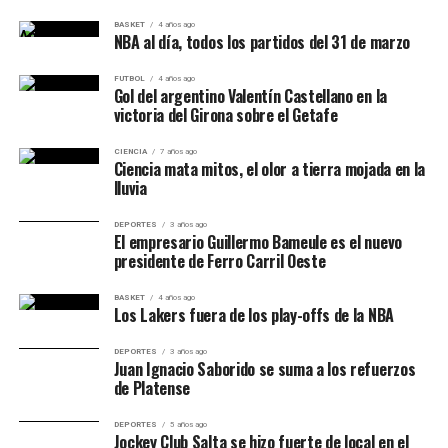
Jeremías Sandrini acompañó con una noche muy
BASKET
4 años ago
importante y la defensa fue la gran explicación de una
NBA al día, todos los partidos del 31 de marzo
victoria que puede marcar el destino de la temporada.
FUTBOL
4 años ago
Gol del argentino Valentín Castellano en la
Atenas quedó contra las cuerdas y deberá reaccionar
victoria del Girona sobre el Getafe
rápido para forzar un quinto juego. Argentino, en
cambio, tendrá una nueva oportunidad de cerrar la serie
CIENCIA
7 años ago
Ciencia mata mitos, el olor a tierra mojada en la
ante su gente. La permanencia está cada vez más cerca
lluvia
para el Turco.
DEPORTES
3 años ago
El empresario Guillermo Bameule es el nuevo
presidente de Ferro Carril Oeste
RELATED TOPICS:
ARGENTINO DE JUNÍN
ATENAS DE CÓRDOBA
LIGA NACIONAL
BASKET
4 años ago
Los Lakers fuera de los play-offs de la NBA
UP NEXT
Gimnasia lo dio vuelta en un final épico y se metió en
DEPORTES
3 años ago
Juan Ignacio Saborido se suma a los refuerzos
semifinales de La Liga Argentina
de Platense
DON'T MISS
DEPORTES
5 años ago
Deportivo Viedma ganó un partidazo, forzó el quinto
Jockey Club Salta se hizo fuerte de local en el