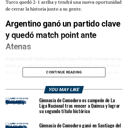
Turco quedó 2-1 arriba y tendrá una nueva oportunidad
de cerrar la historia junto a su gente.
Argentino ganó un partido clave
y quedó match point ante
Atenas
Argentino de Junín consiguió una victoria enorme en su
lucha por mantenerse en la Liga Nacional. En un Fortín
de Las Morochas colmado, el Turco venció a
Atenas de
CONTINUE READING
Córdoba por 61-53
, se adelantó
2-1 en la serie por la
permanencia
y quedó a un triunfo de asegurar su
YOU MAY LIKE
continuidad en la máxima categoría.
Gimnasia de Comodoro es campeón de La
El equipo dirigido por Adrián Capelli llegaba fortalecido
Liga Nacional tras vencer a Quimsa y lograr
su segundo título histórico
después de haber recuperado la localía con una gran
victoria en Córdoba, donde había igualado la serie. Esta
Gimnasia de Comodoro ganó en Santiago del
vez, ante su gente, volvió a mostrar carácter,