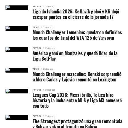
48 partidos
1. Defensa durante los 40 minutos
FUTBOL
2 días ago
Liga de Islandia 2026: Keflavík goleó y KR dejó
5,2 puntos
escapar puntos en el cierre de la jornada 17
Argentino dejó a Atenas en
53 puntos
y lo obligó a
3,4 rebotes
tomar tiros incómodos. Esa fue la base del triunfo.
TENIS
2 días ago
Mundo Challenger femenino: quedaron definidos
los cuartos de final del WTA 125 de Varsovia
2. Franco Balbi en modo líder
Lucas Latorre (Liga Nacional):
29 partidos
FUTBOL
2 días ago
Balbi terminó con
16 puntos, 8 rebotes, 4 asistencias y
América ganó en Manizales y quedó líder de la
21 de valoración
. Manejó los tiempos y fue decisivo en
Liga BetPlay
2 puntos
el cierre.
0,8 rebotes
TENIS
2 días ago
Mundo Challenger masculino: Donski sorprendió
3. Sandrini desde el perímetro
0,4 asistencias
a Moro Cañas y Lajovic remontó en Lexington
Jeremías Sandrini aportó
16 puntos
y lanzó
3/4 en
FUTBOL
2 días ago
Leagues Cup 2026: Messi brilló, Toluca hizo
triples
, una eficacia clave en un partido de bajo goleo.
historia y la lucha entre MLS y Liga MX comenzó
con todo
4. Control emocional
FUTBOL
2 días ago
The Strongest protagonizó una gran remontada
El Turco jugó un partido de máxima presión, pero no se
y Bolívar volvió al triunfo en Bolivia