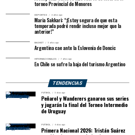
juego y llevó la serie al límite
torneo Provincial de Menores
DEPORTES
4 años ago
Maria Sakkari: “¡Estoy segura de que esta
temporada podré rendir incluso mejor que la
anterior!”
BASKET
5 años ago
Argentina cae ante la Eslovenia de Doncic
INTERNACIONALES
7 años ago
En Chile se sufre la baja del turismo Argentino
TENDENCIAS
FUTBOL
5 días ago
Peñarol y Wanderers ganaron sus series
y jugarán la final del Torneo Intermedio
de Uruguay
FUTBOL
4 días ago
Primera Nacional 2026: Tristán Suárez