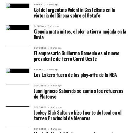
Juan Oberto
Atenas
7
8
0
9
FUTBOL
4 años ago
Gol del argentino Valentín Castellano en la
Devante
Atenas
7
3
0
3
victoria del Girona sobre el Getafe
Purifoy
CIENCIA
7 años ago
Ciencia mata mitos, el olor a tierra mojada en la
lluvia
Estadísticas generales
DEPORTES
3 años ago
El empresario Guillermo Bameule es el nuevo
presidente de Ferro Carril Oeste
Rubro
Argentino
Atenas
BASKET
4 años ago
Puntos
61
53
Los Lakers fuera de los play-offs de la NBA
Dobles
12/33, 36%
15/34, 44%
DEPORTES
3 años ago
Juan Ignacio Saborido se suma a los refuerzos
Triples
7/29, 24%
5/28, 17%
de Platense
Libres
16/24, 66%
8/11, 72%
DEPORTES
5 años ago
Rebotes totales
Jockey Club Salta se hizo fuerte de local en el
43
40
torneo Provincial de Menores
Rebotes ofensivos
8
7
DEPORTES
4 años ago
Asistencias
11
7