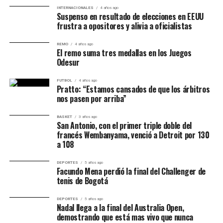
2
Argentino
INTERNACIONALES
4 años ago
Suspenso en resultado de elecciones en EEUU
Juego
Argentino 61-53
Argentino 2-1
frustra a opositores y alivia a oficialistas
3
Atenas
Juego
Se jugará en Junín
Argentino puede definir
REMO
4 años ago
El remo suma tres medallas en los Juegos
4
Odesur
Juego
Si es necesario
Sede a definir según
FUTBOL
4 años ago
5
calendario
Pratto: “Estamos cansados de que los árbitros
nos pasen por arriba”
BASKET
3 años ago
San Antonio, con el primer triple doble del
Síntesis
francés Wembanyama, venció a Detroit por 130
a 108
Argentino dio un paso enorme frente a Atenas
y
quedó a un triunfo de asegurar la permanencia. En un
DEPORTES
5 años ago
Facundo Mena perdió la final del Challenger de
partido cerrado, de bajo goleo y enorme tensión, el
tenis de Bogotá
Turco venció
61-53
en el Fortín de Las Morochas y puso
la serie
2-1
a su favor.
DEPORTES
5 años ago
Nadal llega a la final del Australia Open,
demostrando que está mas vivo que nunca
Franco Balbi volvió a ser el líder competitivo del equipo,