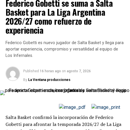
Federico Gobetti se suma a Salta
primer juego, pero el Turco respondió en Córdoba con
un triunfo fundamental por
84-78
para igualar la llave y
Basket para La Liga Argentina
recuperar la ventaja de localía. Esa victoria había
2026/27 como refuerzo de
cambiado el clima de la serie y le permitió a Argentino
experiencia
volver a Junín con la posibilidad de dar un golpe
determinante.
Federico Gobetti es nuevo jugador de Salta Basket y llega para
El tercer punto tuvo todos los condimentos de una final
aportar experiencia, compromiso y versatilidad al equipo de
por la permanencia. Hubo nervios, defensas fuertes,
Los Infernales.
tiros incómodos y posesiones largas. Ninguno de los dos
equipos logró desplegar un básquet fluido durante
Published
16 horas ago
on
agosto 7, 2026
largos tramos, pero Argentino supo convivir mejor con
By
La Ventana producciones
ese escenario.
🚨 ¡Balbi para Bilbao y
Argentino +5 a falta de 50
segundos!
#LaLigaNacional
|
Salta Basket confirmó la incorporación de Federico
Gobetti para afrontar la temporada 2026/27 de La Liga
@Argentino_junin