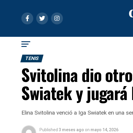
TENIS
Svitolina dio otr
Swiatek y jugará 
Elina Svitolina venció a Iga Swiatek en una 
Published
3 meses ago
on
mayo 14, 2026