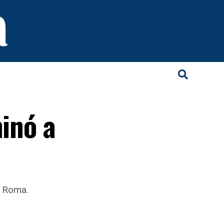
minó a
e Roma.