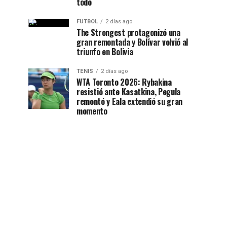
todo
FUTBOL
2 días ago
The Strongest protagonizó una
gran remontada y Bolívar volvió al
triunfo en Bolivia
TENIS
2 días ago
WTA Toronto 2026: Rybakina
resistió ante Kasatkina, Pegula
remontó y Eala extendió su gran
momento