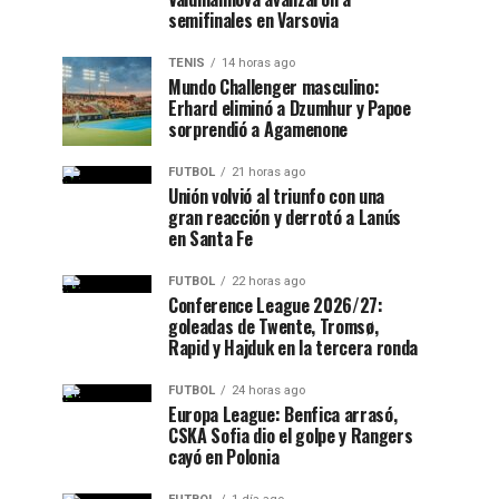
semifinales en Varsovia
TENIS
14 horas ago
Mundo Challenger masculino:
Erhard eliminó a Dzumhur y Papoe
sorprendió a Agamenone
FUTBOL
21 horas ago
Unión volvió al triunfo con una
gran reacción y derrotó a Lanús
en Santa Fe
FUTBOL
22 horas ago
Conference League 2026/27:
goleadas de Twente, Tromsø,
Rapid y Hajduk en la tercera ronda
FUTBOL
24 horas ago
Europa League: Benfica arrasó,
CSKA Sofia dio el golpe y Rangers
cayó en Polonia