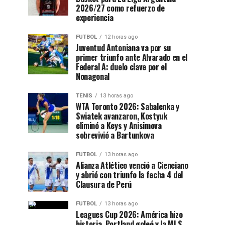
2026/27 como refuerzo de
experiencia
FUTBOL
12 horas ago
Juventud Antoniana va por su
primer triunfo ante Alvarado en el
Federal A: duelo clave por el
Nonagonal
TENIS
13 horas ago
WTA Toronto 2026: Sabalenka y
Swiatek avanzaron, Kostyuk
eliminó a Keys y Anisimova
sobrevivió a Bartunkova
FUTBOL
13 horas ago
Alianza Atlético venció a Cienciano
y abrió con triunfo la fecha 4 del
Clausura de Perú
FUTBOL
13 horas ago
Leagues Cup 2026: América hizo
historia, Portland goleó y la MLS