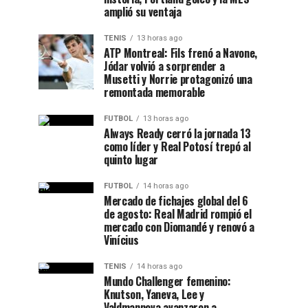
amplió su ventaja
TENIS
13 horas ago
ATP Montreal: Fils frenó a Navone,
Jódar volvió a sorprender a
Musetti y Norrie protagonizó una
remontada memorable
FUTBOL
13 horas ago
Always Ready cerró la jornada 13
como líder y Real Potosí trepó al
quinto lugar
FUTBOL
14 horas ago
Mercado de fichajes global del 6
de agosto: Real Madrid rompió el
mercado con Diomandé y renovó a
Vinícius
TENIS
14 horas ago
Mundo Challenger femenino:
Knutson, Yaneva, Lee y
Valdmannova avanzaron a