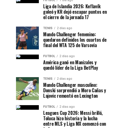
FUTBOL
1 día ago
Liga de Islandia 2026: Keflavík
goleó y KR dejó escapar puntos en
el cierre de la jornada 17
TENIS
2 días ago
Mundo Challenger femenino:
quedaron definidos los cuartos de
final del WTA 125 de Varsovia
FUTBOL
2 días ago
América ganó en Manizales y
quedó líder de la Liga BetPlay
TENIS
2 días ago
Mundo Challenger masculino:
Donski sorprendió a Moro Cañas y
Lajovic remontó en Lexington
FUTBOL
2 días ago
Leagues Cup 2026: Messi brilló,
Toluca hizo historia y la lucha
entre MLS y Liga MX comenzó con