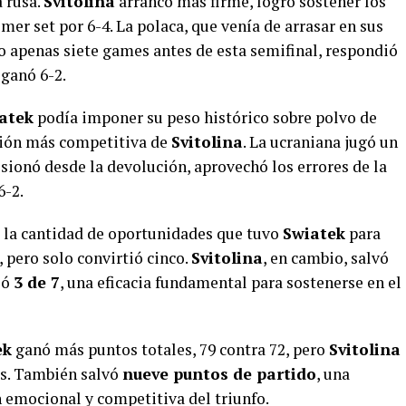
 rusa.
Svitolina
arrancó más firme, logró sostener los
mer set por 6-4. La polaca, que venía de arrasar en sus
o apenas siete games antes de esta semifinal, respondió
ganó 6-2.
atek
podía imponer su peso histórico sobre polvo de
sión más competitiva de
Svitolina
. La ucraniana jugó un
esionó desde la devolución, aprovechó los errores de la
6-2.
e la cantidad de oportunidades que tuvo
Swiatek
para
, pero solo convirtió cinco.
Svitolina
, en cambio, salvó
ió
3 de 7
, una eficacia fundamental para sostenerse en el
ek
ganó más puntos totales, 79 contra 72, pero
Svitolina
os. También salvó
nueve puntos de partido
, una
 emocional y competitiva del triunfo.