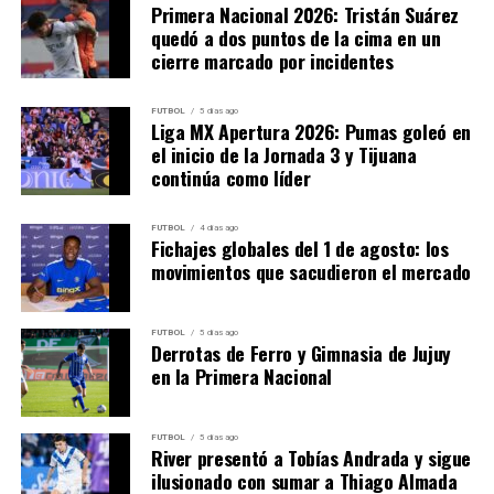
Primera Nacional 2026: Tristán Suárez
con el golpe de perder dos oportunidades de cierre,
quedó a dos puntos de la cima en un
recuperar confianza y responder en un quinto partido
cierre marcado por incidentes
de máxima presión.
FUTBOL
5 días ago
Gimnasia demostró jerarquía, profundidad y carácter.
Liga MX Apertura 2026: Pumas goleó en
Tuvo momentos de dudas, pero cuando el partido se
el inicio de la Jornada 3 y Tijuana
complicó de verdad, encontró respuestas en sus
continúa como líder
jugadores más importantes. Chacón, Cisneros, Dato,
Carrasco y Carabalí fueron claves para sostener una
FUTBOL
4 días ago
Fichajes globales del 1 de agosto: los
victoria que vale una semifinal.
movimientos que sacudieron el mercado
El Mens Sana dio otro paso importante en una Liga
Nacional cada vez más exigente.
FUTBOL
5 días ago
Derrotas de Ferro y Gimnasia de Jujuy
en la Primera Nacional
Las claves del triunfo de
Gimnasia
FUTBOL
5 días ago
River presentó a Tobías Andrada y sigue
ilusionado con sumar a Thiago Almada