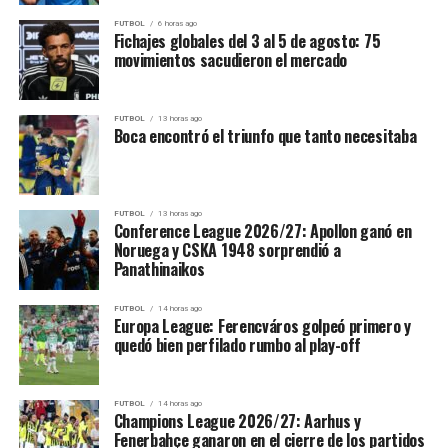
Además, Gimnasia encontró mayor valoración colectiva:
84 contra 55
.
FUTBOL
6 horas ago
Fichajes globales del 3 al 5 de agosto: 75
movimientos sacudieron el mercado
La defensa y el rebote, dos
FUTBOL
13 horas ago
claves para el Mens Sana
Boca encontró el triunfo que tanto necesitaba
Gimnasia ganó porque tuvo más respuestas en los
momentos de presión, pero también porque fue más
FUTBOL
13 horas ago
consistente en dos rubros importantes: defensa y
Conference League 2026/27: Apollon ganó en
Noruega y CSKA 1948 sorprendió a
rebote.
Panathinaikos
El Verde capturó
39 rebotes totales
, contra
34 de
FUTBOL
14 horas ago
Independiente
, y además logró
11 rebotes ofensivos
.
Europa League: Ferencváros golpeó primero y
Esa segunda oportunidad fue importante en un partido
quedó bien perfilado rumbo al play-off
de marcador cambiante.
FUTBOL
14 horas ago
También fue clave la actividad defensiva. Gimnasia
Champions League 2026/27: Aarhus y
terminó con
7 recuperos
,
2 tapas
y forzó a
Fenerbahçe ganaron en el cierre de los partidos