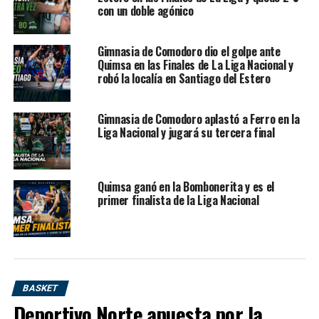
varias manos.
con un doble agónico
La gran figura de la noche fue
Marcos Chacón
, autor de
Gimnasia de Comodoro dio el golpe ante
22 puntos
, con una planilla determinante para el local.
Quimsa en las Finales de La Liga Nacional y
También fue clave
Anyelo Cisneros
, quien completó
robó la localía en Santiago del Estero
una actuación de enorme impacto con
20 puntos, 12
rebotes y 26 de valoración
. En la visita,
Nicolás
Gimnasia de Comodoro aplastó a Ferro en la
Marcucci
fue el máximo anotador con
16 unidades
.
Liga Nacional y jugará su tercera final
Un quinto juego con clima de
Quimsa ganó en la Bombonerita y es el
final
primer finalista de la Liga Nacional
El partido tenía todos los condimentos de una
definición grande. Gimnasia había dejado escapar dos
chances de cerrar la serie en Oliva, mientras que
Independiente llegaba con envión después de ganar el
BASKET
tercer y cuarto juego. Por eso, el quinto punto en
Deportivo Norte apuesta por la
Comodoro era mucho más que un partido: era una