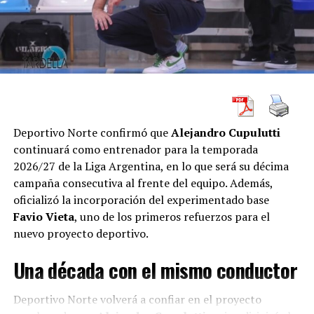
segundo cuarto
En el segundo período, Gimnasia volvió a golpear. Con
Chacón
y
Dato
como protagonistas en ataque, el local
estiró la diferencia a diez puntos:
28-18
. La ventaja
parecía darle tranquilidad al equipo de Comodoro, pero
Independiente volvió a responder.
Deportivo Norte confirmó que
Alejandro Cupulutti
continuará como entrenador para la temporada
El conjunto cordobés achicó la diferencia con
Patricio
2026/27 de la Liga Argentina, en lo que será su décima
Tabárez
y llegó a ponerse a tres puntos,
32-29
, cuando
campaña consecutiva al frente del equipo. Además,
todavía quedaban cuatro minutos para el cierre del
oficializó la incorporación del experimentado base
primer tiempo.
Favio Vieta
, uno de los primeros refuerzos para el
El tramo final del segundo cuarto fue parejo. Gimnasia
nuevo proyecto deportivo.
encontró puntos importantes con
Emiliano Toretta
y
Una década con el mismo conductor
Anyelo Cisneros
, y logró irse al descanso largo arriba
44-40
. La diferencia era corta, pero valiosa en una noche
Deportivo Norte volverá a confiar en el proyecto
donde cada posesión tenía peso de semifinal.