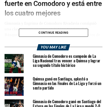
fuerte en Comodoro y está entre
los cuatro mejores
Gimnasia y Esgrima de Comodoro Rivadavia consiguió
una clasificación enorme en la
Liga Nacional de
CONTINUE READING
Básquet
. En el quinto y decisivo juego de los cuartos de
final, el Mens Sana derrotó a
Independiente de Oliva
por 81-71
en el estadio
Socios Fundadores
, cerró la
YOU MAY LIKE
serie
3-2
y sacó pasaje a las semifinales de la
Gimnasia de Comodoro es campeón de La
competencia.
Liga Nacional tras vencer a Quimsa y lograr
su segundo título histórico
El equipo patagónico había comenzado la serie con
autoridad, ganando los dos primeros encuentros en
Quimsa ganó en Santiago, aplastó a
casa, pero luego Independiente reaccionó en Oliva,
Gimnasia en las Finales de La Liga y forzó un
igualó la llave y obligó a un quinto partido cargado de
sexto partido
presión. En ese escenario límite, Gimnasia respondió
con carácter, recuperó solidez en los momentos
Gimnasia de Comodoro ganó en Santiago del
decisivos y volvió a encontrar respuestas ofensivas en
Estero en las Finales de La Liga y quedó 2-0