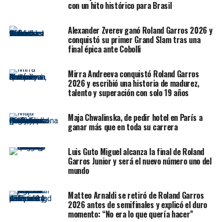
La victoria de
Carlé en Roland Garros
tuvo todos los
con un hito histórico para Brasil
condimentos de una gran batalla de qualy: comenzó con
un primer set adverso, siguió con una reacción
Alexander Zverev ganó Roland Garros 2026 y
arrolladora y terminó con un cierre de máxima
conquistó su primer Grand Slam tras una
final épica ante Cobolli
concentración en el tercer parcial. Después de eliminar
a
Rebeka Masarova
en primera ronda por 6-3, 4-6 y 6-
Mirra Andreeva conquistó Roland Garros
3, la argentina volvió a ganar en tres sets y confirmó
2026 y escribió una historia de madurez,
que está compitiendo con una enorme fortaleza mental
talento y superación con solo 19 años
en París.
Maja Chwalinska, de pedir hotel en París a
Ahora,
Carlé
enfrentará a
Rebecca Sramkova
por el
ganar más que en toda su carrera
“exclusivo lugar en el cuadro”, según la información
aportada. Ese partido será el último obstáculo para
Luis Guto Miguel alcanza la final de Roland
meterse en el main draw de Roland Garros.
Garros Junior y será el nuevo número uno del
mundo
Un arranque difícil y una
Matteo Arnaldi se retiró de Roland Garros
respuesta perfecta
2026 antes de semifinales y explicó el duro
momento: “No era lo que quería hacer”