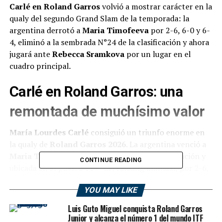
Carlé en Roland Garros
volvió a mostrar carácter en la
qualy del segundo Grand Slam de la temporada: la
argentina derrotó a
Maria Timofeeva
por 2-6, 6-0 y 6-
4, eliminó a la sembrada N°24 de la clasificación y ahora
jugará ante
Rebecca Sramkova
por un lugar en el
cuadro principal.
Carlé en Roland Garros: una
remontada de muchísimo valor
María Lourdes Carlé
consiguió un triunfo enorme en
la qualy de
Roland Garros 2026
. La argentina venció a
Maria Timofeeva
, sembrada N°24 de la clasificación y
CONTINUE READING
ubicada en el puesto 119° del ranking mundial, por 2-6,
6-0 y 6-4, en un partido cambiante que la dejó a solo
YOU MAY LIKE
una victoria de ingresar al cuadro principal del segundo
Grand Slam de la temporada.
Luis Guto Miguel conquista Roland Garros
Junior y alcanza el número 1 del mundo ITF