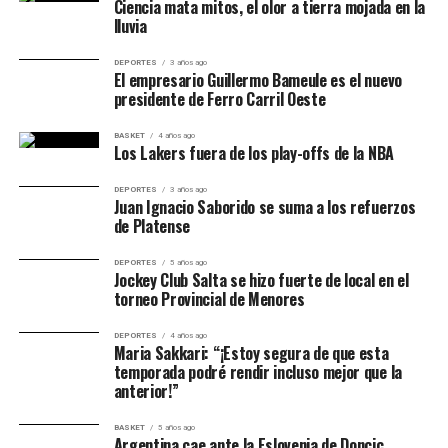
Ciencia mata mitos, el olor a tierra mojada en la
Los dos equipos dispusieron de aproximaciones, aunque
lluvia
DON'T MISS
el marcador no volvió a modificarse. Héctor Cuellar fue
Argelia golpeó a Países Bajos antes del Mundial 2026:
amonestado a los 50 minutos y Triantafyllos Tsapras
triunfo, análisis y aviso para Argentina
DEPORTES
3 años ago
El empresario Guillermo Bameule es el nuevo
recibió una tarjeta amarilla a los 69.
presidente de Ferro Carril Oeste
El empate dejó una sensación más favorable para CSKA
BASKET
4 años ago
Los Lakers fuera de los play-offs de la NBA
1948, que consiguió marcar como visitante y ahora
tendrá la posibilidad de resolver la serie en Sofía.
DEPORTES
3 años ago
Juan Ignacio Saborido se suma a los refuerzos
Figuras del partido
de Platense
DEPORTES
5 años ago
Georgi Rusev
fue la principal referencia ofensiva de
Jockey Club Salta se hizo fuerte de local en el
CSKA 1948. Además de marcar el empate, generó
torneo Provincial de Menores
peligro en las transiciones y produjo cinco pases
DEPORTES
4 años ago
decisivos.
Maria Sakkari: “¡Estoy segura de que esta
temporada podré rendir incluso mejor que la
En Panathinaikos sobresalió
Rick van Drongelen
,
anterior!”
elegido como el jugador mejor valorado del encuentro
BASKET
5 años ago
por su actuación defensiva. El zaguero ganó 12 duelos,
Argentina cae ante la Eslovenia de Doncic