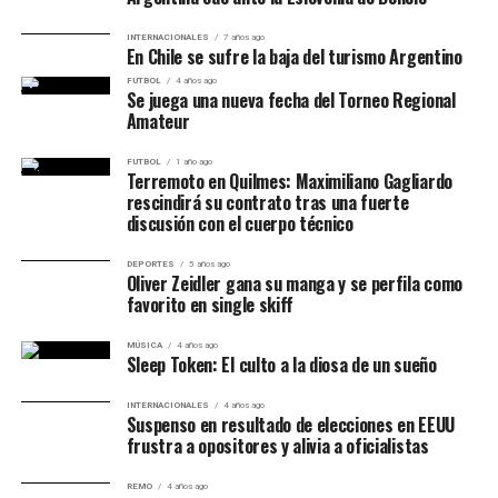
completó 77 de sus 87 pases y realizó cinco despejes y
tres bloqueos.
INTERNACIONALES
7 años ago
En Chile se sufre la baja del turismo Argentino
Adriano Jagušić también tuvo una actuación destacada:
FUTBOL
4 años ago
Se juega una nueva fecha del Torneo Regional
convirtió el gol griego, realizó cuatro remates y produjo
Amateur
dos pases clave.
FUTBOL
1 año ago
Terremoto en Quilmes: Maximiliano Gagliardo
Cuándo se juega la revancha
rescindirá su contrato tras una fuerte
discusión con el cuerpo técnico
CSKA 1948 recibirá a Panathinaikos el
martes 11 de
agosto de 2026
en el Estadio Nacional Vasil Levski de
DEPORTES
5 años ago
Oliver Zeidler gana su manga y se perfila como
Sofía. La eliminatoria comenzará completamente
favorito en single skiff
igualada.
MÚSICA
4 años ago
Sleep Token: El culto a la diosa de un sueño
El ganador del partido avanzará directamente. Si
vuelven a empatar después de los 90 minutos, se
INTERNACIONALES
4 años ago
disputará una prórroga y, de mantenerse la igualdad,
Suspenso en resultado de elecciones en EEUU
frustra a opositores y alivia a oficialistas
habrá definición por penales.
REMO
4 años ago