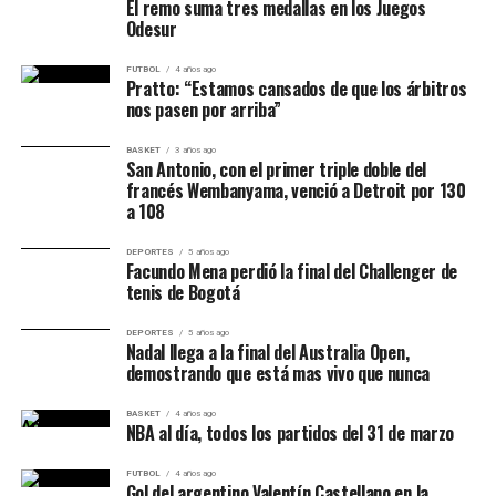
Posible rival en el play-off
El remo suma tres medallas en los Juegos
Odesur
El clasificado de esta eliminatoria enfrentará en el play-
off al vencedor del cruce entre
Hradec Králové de
FUTBOL
4 años ago
Pratto: “Estamos cansados de que los árbitros
República Checa y Beşiktaş de Turquía
.
nos pasen por arriba”
Balance de la jornada
BASKET
3 años ago
San Antonio, con el primer triple doble del
francés Wembanyama, venció a Detroit por 130
La continuidad de la tercera ronda dejó dos
a 108
eliminatorias con escenarios diferentes:
DEPORTES
5 años ago
Facundo Mena perdió la final del Challenger de
Apollon Limassol
obtuvo una ventaja mínima, pero
tenis de Bogotá
valiosa, al vencer a Brann como visitante.
DEPORTES
5 años ago
Nadal llega a la final del Australia Open,
Panathinaikos y CSKA 1948
llegarán igualados a
demostrando que está mas vivo que nunca
la revancha después de un encuentro en el que el
equipo griego controló la pelota y el conjunto
BASKET
4 años ago
NBA al día, todos los partidos del 31 de marzo
búlgaro respondió con eficacia.
Alen Ožbolt convirtió el gol más importante de la
FUTBOL
4 años ago
Gol del argentino Valentín Castellano en la