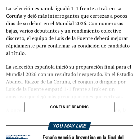
La selección española igualó 1-1 frente a Irak en La
Coruña y dejó más interrogantes que certezas a pocos
días de su debut en el Mundial 2026. Con numerosas
bajas, varios debutantes y un rendimiento colectivo
discreto, el equipo de Luis de la Fuente deberá mejorar
rápidamente para confirmar su condición de candidato
al título.
La selección española inició su preparación final para el
Mundial 2026 con un resultado inesperado. En el Estadio
Abanca-Riazor de La Coruña, el conjunto dirigido por
Luis de la Fuente empató 1-1 frente a Irak en un
amistoso que dejó más preocupaciones que certezas.
CONTINUE READING
A once días del debut mundialista ante Cabo Verde, la
vigente campeona de Europa mostró una imagen alejada
de la que la convirtió en una de las máximas candidatas
YOU MAY LIKE
al título. Si bien el encuentro sirvió para dar minutos a
España venció a Argentina en la final del