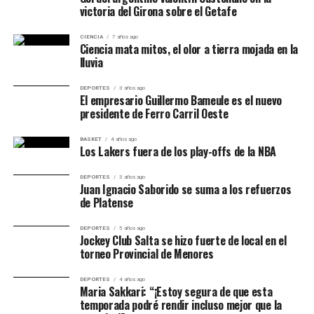
jornada, porque le permitió a Apollon ganar fuera de
victoria del Girona sobre el Getafe
casa. En Atenas, Adriano Jagušić y Georgi Rusev fueron
los protagonistas de una igualdad que trasladó toda la
CIENCIA
7 años ago
Ciencia mata mitos, el olor a tierra mojada en la
definición a Sofía.8
lluvia
DEPORTES
3 años ago
El empresario Guillermo Bameule es el nuevo
presidente de Ferro Carril Oeste
BASKET
4 años ago
Los Lakers fuera de los play-offs de la NBA
DEPORTES
3 años ago
Juan Ignacio Saborido se suma a los refuerzos
de Platense
DEPORTES
5 años ago
Jockey Club Salta se hizo fuerte de local en el
torneo Provincial de Menores
DEPORTES
4 años ago
Maria Sakkari: “¡Estoy segura de que esta
temporada podré rendir incluso mejor que la