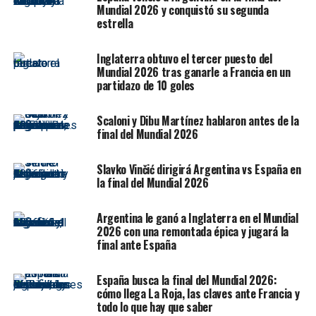
varios jóvenes y debutantes, el funcionamiento colectivo
Mundial 2026 y conquistó su segunda
estuvo lejos de convencer.
estrella
Un ensayo mundialista con
Inglaterra obtuvo el tercer puesto del
Mundial 2026 tras ganarle a Francia en un
sabor amargo
partidazo de 10 goles
España llegaba al compromiso con la intención de
Scaloni y Dibu Martínez hablaron antes de la
comenzar a generar ilusión de cara a la Copa del Mundo.
final del Mundial 2026
Sin embargo, el rendimiento estuvo por debajo de las
expectativas.
Slavko Vinčić dirigirá Argentina vs España en
la final del Mundial 2026
👕 Dorsales confirmados
Argentina le ganó a Inglaterra en el Mundial
para el España-Irak de A
2026 con una remontada épica y jugará la
Coruña.
final ante España
España busca la final del Mundial 2026:
🔗
cómo llega La Roja, las claves ante Francia y
todo lo que hay que saber