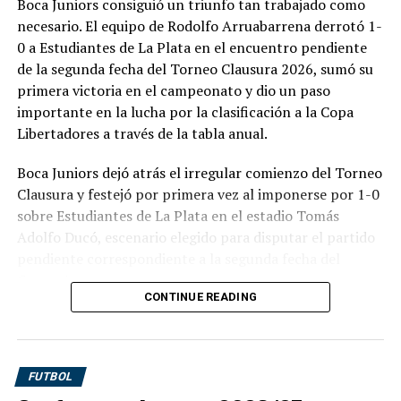
Boca Juniors consiguió un triunfo tan trabajado como
Ferran Torres fue la mejor
necesario. El equipo de Rodolfo Arruabarrena derrotó 1-
0 a Estudiantes de La Plata en el encuentro pendiente
noticia para España
de la segunda fecha del Torneo Clausura 2026, sumó su
primera victoria en el campeonato y dio un paso
Dentro de una actuación colectiva discreta, Ferran
importante en la lucha por la clasificación a la Copa
Torres volvió a demostrar que atraviesa un gran
Libertadores a través de la tabla anual.
momento.
Boca Juniors dejó atrás el irregular comienzo del Torneo
A los 15 minutos, el delantero tomó el balón en campo
Clausura y festejó por primera vez al imponerse por 1-0
propio, avanzó varios metros y sacó un potente remate
sobre Estudiantes de La Plata en el estadio Tomás
que terminó convirtiéndose en el 1-0 español gracias a
Adolfo Ducó, escenario elegido para disputar el partido
una floja respuesta del arquero Basil. Fue su gol número
pendiente correspondiente a la segunda fecha del
24 con la camiseta de la selección española.
Grupo A.
CONTINUE READING
El atacante del Barcelona fue, por momentos, el único
El conjunto dirigido por Rodolfo Arruabarrena presentó
futbolista capaz de generar desequilibrio. Incluso estuvo
un esquema 4-3-3, con Leonel Flores, Miguel Merentiel
cerca de marcar un doblete con un disparo que terminó
y Tomás Aranda en ofensiva, mientras que Estudiantes,
impactando en el travesaño.
FUTBOL
conducido por Eduardo Domínguez, apostó por un