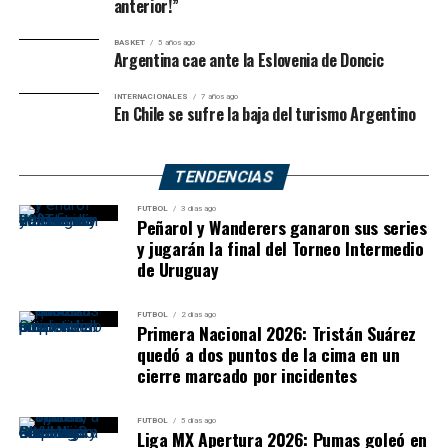
anterior!”
BASKET
5 años ago
Argentina cae ante la Eslovenia de Doncic
INTERNACIONALES
7 años ago
En Chile se sufre la baja del turismo Argentino
TENDENCIAS
FUTBOL
3 días ago
Peñarol y Wanderers ganaron sus series
y jugarán la final del Torneo Intermedio
de Uruguay
FUTBOL
2 días ago
Primera Nacional 2026: Tristán Suárez
quedó a dos puntos de la cima en un
cierre marcado por incidentes
FUTBOL
5 días ago
Liga MX Apertura 2026: Pumas goleó en