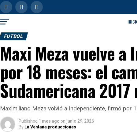
INICI
FUTBOL
Maxi Meza vuelve a 
por 18 meses: el ca
Sudamericana 2017 r
Maximiliano Meza volvió a Independiente, firmó por 1
Published
1 mes ago
on
junio 29, 2026
By
La Ventana producciones