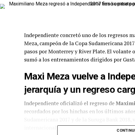
Independiente concretó uno de los regresos m
Meza, campeón de la Copa Sudamericana 2017 c
pasos por Monterrey y River Plate. El volante 
sumó a los entrenamientos dirigidos por Gust
Maxi Meza vuelve a Indepe
jerarquía y un regreso car
Independiente oficializó el regreso de
Maximi
recordados por los hinchas en los últimos año
Sudamericana 2017 y de la Suruga Bank 2018, vo
internacional y firmó contrato por 18 meses.
CONTINU