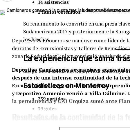
14 asistencias
2 títulos obtenidos
Su rendimiento lo convirtió en una pieza clav
Sudamericana 2017 y posteriormente la Surug
los hinchas.
Deportivo Camioneros se mantuvo como líder de la
derrotas de Excursionistas y Talleres de Remedios 
zona de Reducido y Liniers consiguió un triunfo cl
La experiencia que suma tras
Deportivo Camioneros se mantuvo como único 
Luego de su salida del Rojo, Meza construyó un
después de una intensa continuidad de la fec
Estadísticas en Monterrey
Excursionistas, Argentino de Merlo sorprendi
y Deportivo Armenio venció a Villa Dálmine. L
239 partidos
la permanencia y UAI Urquiza sumó ante Flan
39 goles
Resultados de la continuidad de la 
33 asistencias
4 títulos