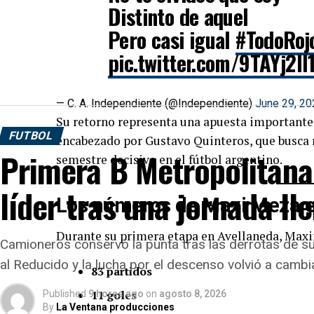
Distinto de aquel
Pero casi igual
#TodoRoj
pic.twitter.com/9TAYj2ll
— C. A. Independiente (@Independiente)
June 29, 20
Su retorno representa una apuesta importante d
FUTBOL
encabezado por Gustavo Quinteros, que busca 
Primera B Metropolitana
semestre decisivo en el fútbol argentino.
líder tras una jornada ll
Los números de Maxi Meza e
Durante su primera etapa en Avellaneda, Max
Camioneros conservó la punta tras las derrotas de s
al Reducido y la lucha por el descenso volvió a cambia
83 partidos
11 goles
Published
9 horas ago
on
agosto 8, 2026
By
La Ventana producciones