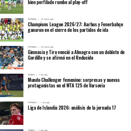
bien perfilado rumbo al play-off
— Win Sports (@WinSportsTV)
August 6, 2026
El árbitro determinó que Michael Barrios se encontraba
FUTBOL
20 horas ago
Champions League 2026/27: Aarhus y Fenerbahçe
adelantado durante la construcción de la acción y anuló
ganaron en el cierre de los partidos de ida
el gol. América logró mantener el marcador sin tantos
antes del momento que terminaría modificando el
partido.
FUTBOL
20 horas ago
Gimnasia y Tiro venció a Almagro con un doblete de
Gordillo y se afirmó en el Reducido
Jefry Zapata fue expulsado
Sobre el cierre del primer tiempo, Jefry Zapata cometió
TENIS
1 día ago
Mundo Challenger femenino: sorpresas y nuevas
una dura infracción sobre Luis Quiñones. Inicialmente
protagonistas en el WTA 125 de Varsovia
recibió la tarjeta amarilla, pero Jhon Ospina revisó la
acción y modificó su decisión.
FUTBOL
1 día ago
Liga de Islandia 2026: análisis de la jornada 17
El delantero fue expulsado a los 45 minutos y Once
Caldas debió disputar toda la segunda mitad con diez
jugadores.
TENIS
1 día ago