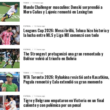
TENIS
10 horas ago
a resultar decisivo en el área rival y sostuvo el comienzo
Mundo Challenger masculino: Donski sorprendió a
perfecto del conjunto escarlata.
Moro Cañas y Lajovic remontó en Lexington
Once Caldas comenzó con mayor
FUTBOL
10 horas ago
Leagues Cup 2026: Messi brilló, Toluca hizo historia y
posesión
la lucha entre MLS y Liga MX comenzó con todo
El conjunto de Manizales intentó controlar la pelota
durante los primeros minutos. Michael Barrios y Andrés
FUTBOL
11 horas ago
The Strongest protagonizó una gran remontada y
Roa buscaron romper el bloque defensivo de América,
Bolívar volvió al triunfo en Bolivia
aunque la visita mostró mayor claridad cuando
consiguió recuperar y acelerar.
TENIS
11 horas ago
WTA Toronto 2026: Rybakina resistió ante Kasatkina,
Rafael Carrascal avisó con un remate desde media
Pegula remontó y Eala extendió su gran momento
distancia y Yeison Guzmán tuvo una oportunidad clara
al quedar frente al arquero Joan Parra. El
mediocampista intentó definir por encima del
FUTBOL
12 horas ago
Tigre y Belgrano empataron en Victoria en un final
guardameta, pero Parra achicó correctamente.
caliente y con polémica por un penal