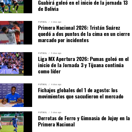
Guabirá goleó en el inicio de la jornada 13
pies!
#LALIGAxWIN
de Bolivia
pic.twitter.com/gsNlMVheIh
FUTBOL
3 días ago
Primera Nacional 2026: Tristán Suárez
— Win Sports (@WinSportsTV)
August 6, 2026
quedó a dos puntos de la cima en un cierre
marcado por incidentes
Luis Quiñones también estuvo cerca de abrir el
marcador con una acción individual y un remate
FUTBOL
5 días ago
Liga MX Apertura 2026: Pumas goleó en el
potente que pasó por encima del arco.
inicio de la Jornada 3 y Tijuana continúa
como líder
Dany Rosero apareció en el
momento decisivo
FUTBOL
4 días ago
Fichajes globales del 1 de agosto: los
movimientos que sacudieron el mercado
A los 71 minutos, América consiguió quebrar la
resistencia local. Dany Rosero se incorporó al ataque,
recibió una pelota enviada al área y resolvió con una
FUTBOL
5 días ago
Derrotas de Ferro y Gimnasia de Jujuy en la
definición precisa para establecer el 1-0.
Primera Nacional