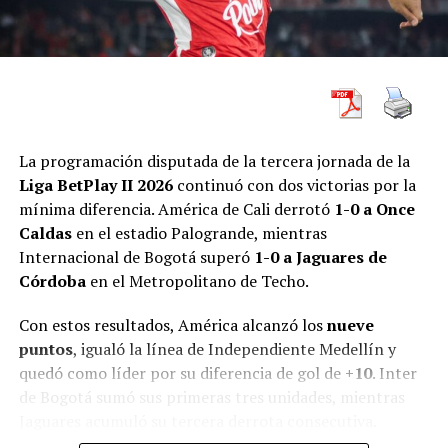
La programación disputada de la tercera jornada de la
Liga BetPlay II 2026
continuó con dos victorias por la
mínima diferencia. América de Cali derrotó
1-0 a Once
Caldas
en el estadio Palogrande, mientras
Internacional de Bogotá superó
1-0 a Jaguares de
Córdoba
en el Metropolitano de Techo.
Con estos resultados, América alcanzó los
nueve
puntos
, igualó la línea de Independiente Medellín y
quedó como líder por su diferencia de gol de
+10
. Inter
de Bogotá sumó sus primeras tres unidades, mientras
Jaguares acumuló su tercera derrota consecutiva.