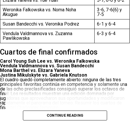
Elizara Yaneva vs. Yue Yuan
5-7, 6-0 y 6-2
Weronika Falkowska vs. Noma Noha
3-6, 7-6(6) y
Akugue
7-5
Susan Bandecchi vs. Veronika Podrez
6-1 y 6-4
Vendula Valdmannova vs. Zuzanna
6-3 y 6-4
Pawlikowska
Cuartos de final confirmados
Carol Young Suh Lee vs. Weronika Falkowska
Vendula Valdmannova vs. Susan Bandecchi
Mona Barthel vs. Elizara Yaneva
Justina Mikulskyte vs. Gabriela Knutson
El cuadro quedó completamente abierto: ninguna de las tres
principales favoritas continúa en competencia y solamente una
de las ocho preclasificadas consiguió superar los octavos de
final. Los resultados muestran una edición dominada por
jugadoras que aprovecharon sus oportunidades y modificaron
rápidamente el panorama del torneo. Resumir los cuartos de
final del Challenger femenino
CONTINUE READING