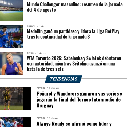
Mundo Challenger masculino: resumen de la jornada
La expulsión alteró el planteamiento del equipo local.
del 4 de agosto
Once Caldas tuvo que replegarse, reducir espacios y
tratar de sostener el empate, mientras América
adelantó sus líneas y asumió el control territorial.
FUTBOL
1 día ago
Medellín ganó un partidazo y lidera la Liga BetPlay
tras la continuidad de la jornada 3
Joan Parra sostuvo el empate
El arquero de Once Caldas respondió ante un cabezazo
TENIS
1 día ago
WTA Toronto 2026: Sabalenka y Swiatek debutaron
de Tomás Ángel al comenzar la segunda mitad. América
con autoridad, mientras Svitolina avanzó en una
aprovechó la superioridad numérica, pero tuvo
batalla de tres sets
dificultades para transformar el dominio en ocasiones
claras.
TENDENCIAS
FUTBOL
3 días ago
¡Ojo con la salida de Parra!
Peñarol y Wanderers ganaron sus series y
jugarán la final del Torneo Intermedio de
¡Tremenda jugada del
Uruguay
arquero de Once Caldas que
siempre hace magia con los
FUTBOL
1 día ago
Always Ready se afirmó como líder y