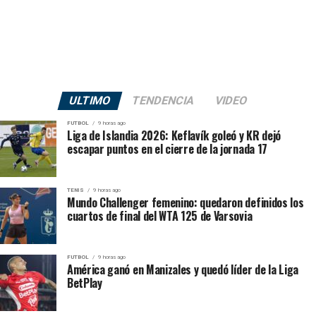
La tercera fecha tuvo seis encuentros disputados y dejó
cuatro partidos aplazados, por lo que varios equipos
todavía aparecen con uno o dos compromisos jugados.
Once Caldas 0-1 América de Cali
ULTIMO
TENDENCIA
VIDEO
Competencia:
Liga BetPlay II 2026
FUTBOL
9 horas ago
Jornada:
3
Liga de Islandia 2026: Keflavík goleó y KR dejó
Estadio:
Palogrande
escapar puntos en el cierre de la jornada 17
Ciudad:
Manizales
Árbitro:
Jhon Ospina
TENIS
9 horas ago
Resultado al descanso:
0-0
Mundo Challenger femenino: quedaron definidos los
cuartos de final del WTA 125 de Varsovia
Gol
FUTBOL
9 horas ago
0-1, 71 minutos:
América ganó en Manizales y quedó líder de la Liga
Dany Rosero, América de Cali.
BetPlay
Dany Rosero convirtió el único gol del encuentro y llegó
a tres anotaciones en el campeonato. El defensor volvió