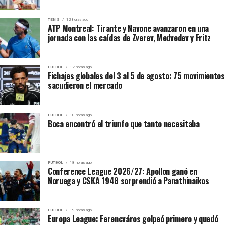
América comenzó a encontrar espacios mediante las
apariciones de Luis Quiñones, Tilman Palacios y Tomás
TENIS
12 horas ago
ATP Montreal: Tirante y Navone avanzaron en una
Ángel. Once Caldas conservaba la posesión, pero el
jornada con las caídas de Zverev, Medvedev y Fritz
conjunto visitante producía las llegadas más profundas.
El VAR anuló un gol de Once Caldas
FUTBOL
12 horas ago
Fichajes globales del 3 al 5 de agosto: 75 movimientos
sacudieron el mercado
A los 34 minutos, Juan David Cuesta terminó una buena
acción colectiva y envió la pelota al fondo del arco. Sin
embargo, la jugada fue revisada por el VAR.
FUTBOL
18 horas ago
Boca encontró el triunfo que tanto necesitaba
¡Celebró Once
Caldas, pero la anotación
FUTBOL
18 horas ago
fue anulada por fuera de
Conference League 2026/27: Apollon ganó en
Noruega y CSKA 1948 sorprendió a Panathinaikos
lugar!
#LALIGAxWIN
pic.twitter.com/QrMwRsKFBN
FUTBOL
19 horas ago
Europa League: Ferencváros golpeó primero y quedó