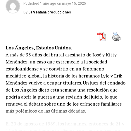
Published
1 año ago
on
mayo 15, 2025
Reacciones inmediatas
By
La Ventana producciones
La medida provocó reacciones encontradas tanto en el
ámbito local como internacional. Organismos de
derechos humanos, sindicatos del sector público y
asociaciones de migrantes expresaron su preocupación
Los Ángeles, Estados Unidos.
por lo que consideran una política
discriminatoria
y
A más de 35 años del brutal asesinato de José y Kitty
contraria a los principios básicos de acceso
Menéndez, un caso que estremeció a la sociedad
universal
.
estadounidense y se convirtió en un fenómeno
mediático global, la historia de los hermanos Lyle y Erik
“Se está criminalizando la migración y debilitando el
Menéndez vuelve a ocupar titulares. Un juez del condado
sistema de salud y educación pública en nombre del
de Los Ángeles dictó esta semana una resolución que
ajuste económico”, dijo a este medio Mariana Córdoba,
podría abrir la puerta a una revisión del juicio, lo que
directora de la ONG Migrantes Unidos. “Muchas de estas
renueva el debate sobre uno de los crímenes familiares
personas trabajan, tributan y son parte activa de la
más polémicos de las últimas décadas.
economía argentina”.
El 20 de agosto de 1989, los hermanos, entonces de 21 y
Desde el gobierno, sin embargo, insisten en que
no se
18 años respectivamente, dispararon a sus padres con