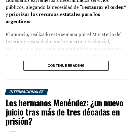
públicos, alegando la necesidad de
“restaurar el orden”
y
priorizar los recursos estatales para los
argentinos
.
El anuncio, realizado esta semana por el Ministerio del
Interior y respaldado por la vocería presidencial,
establece que
personas sin ciudadanía argentina no
podrán acceder de manera gratuita a algunos
servicios públicos
, incluyendo prestaciones de salud y
CONTINUE READING
educación, salvo en casos de emergencia o tratados
internacionales específicos.
“Los recursos del Estado son limitados y deben ser
INTERNACIONALES
asignados con racionalidad. No podemos seguir
Los hermanos Menéndez: ¿un nuevo
financiando un sistema donde ciudadanos de otros
juicio tras más de tres décadas en
países vienen a aprovechar servicios que deberían estar
destinados prioritariamente a los argentinos”, declaró el
prisión?
portavoz presidencial, Manuel Adorni, en conferencia
de prensa.