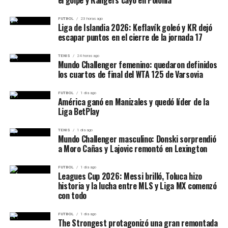
el golpe y Rangers cayó en Polonia
propio partido, donde aún persisten sectores
neoconservadores que consideran a Siria una amenaza
FUTBOL
23 horas ago
Liga de Islandia 2026: Keflavík goleó y KR dejó
estratégica para la seguridad de Israel y los intereses
escapar puntos en el cierre de la jornada 17
estadounidenses en la región.
TENIS
24 horas ago
Mundo Challenger femenino: quedaron definidos
los cuartos de final del WTA 125 de Varsovia
FUTBOL
1 día ago
América ganó en Manizales y quedó líder de la
Liga BetPlay
TENIS
1 día ago
Mundo Challenger masculino: Donski sorprendió
a Moro Cañas y Lajovic remontó en Lexington
FUTBOL
1 día ago
Leagues Cup 2026: Messi brilló, Toluca hizo
historia y la lucha entre MLS y Liga MX comenzó
con todo
FUTBOL
1 día ago
The Strongest protagonizó una gran remontada