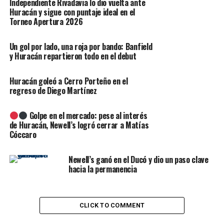
Independiente Rivadavia lo dio vuelta ante
Huracán y sigue con puntaje ideal en el
Después de pasar Puerto Rico, se espera que la tormenta
Torneo Apertura 2026
llegue al noreste de República Dominicana el miércoles
por la noche y luego a Bahamas y Turcas y Caicos el
Un gol por lado, una roja por bando: Banfield
jueves y viernes.
y Huracán repartieron todo en el debut
En Dominicana, las autoridades emitieron este martes
Huracán goleó a Cerro Porteño en el
una alerta de huracán en el este del país y, de acuerdo
regreso de Diego Martínez
con el CNH, la alerta de huracán se mantiene para la
zona comprendida entre isla Saona hasta Samana,
un
Golpe en el mercado: pese al interés
territorio que comprende Punta Cana, el principal
de Huracán, Newell’s logró cerrar a Matías
complejo turístico del país
Cóccaro
.
La Oficina Nacional de Meteorología (Onamet) de
Newell’s ganó en el Ducó y dio un paso clave
Dominicana, por su parte, también emitió una alertas de
hacia la permanencia
vientos de tormenta tropical entre Samaná y Puerto
Plata (norte) y entre la isla de Saona y Punta Palenque,
en la provincia de San Cristóbal, en el suroeste de Santo
CLICK TO COMMENT
Domingo.