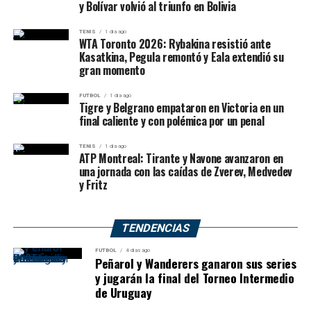
y Bolívar volvió al triunfo en Bolivia
TENIS
1 día ago
WTA Toronto 2026: Rybakina resistió ante
Kasatkina, Pegula remontó y Eala extendió su
gran momento
FUTBOL
1 día ago
Tigre y Belgrano empataron en Victoria en un
final caliente y con polémica por un penal
TENIS
1 día ago
ATP Montreal: Tirante y Navone avanzaron en
una jornada con las caídas de Zverev, Medvedev
y Fritz
TENDENCIAS
FUTBOL
4 días ago
Peñarol y Wanderers ganaron sus series
y jugarán la final del Torneo Intermedio
de Uruguay