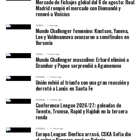
Mercado de fichajes global del 6 de agosto: Real
electoral que como una acción inmediata.
Madrid rompió el mercado con Diomandé y
renovó a Vinícius
Fuentes del Departamento de Estado señalaron que “no
hay cambios oficiales en la política estadounidense hacia
TENIS
1 hora ago
Mundo Challenger femenino: Knutson, Yaneva,
Siria”, dejando en claro que se trata, por ahora, de una
Lee y Valdmannova avanzaron a semifinales en
declaración de intenciones.
Varsovia
Un gesto electoral en plena campaña
TENIS
2 horas ago
Mundo Challenger masculino: Erhard eliminó a
Dzumhur y Papoe sorprendió a Agamenone
El anuncio ocurre a menos de seis meses de las
elecciones presidenciales estadounidenses. Trump ha
FUTBOL
9 horas ago
Unión volvió al triunfo con una gran reacción y
intensificado su discurso antiintervencionista y ha
derrotó a Lanús en Santa Fe
prometido revertir lo que llama “la diplomacia fallida
del pantano de Washington”. Su mensaje parece apuntar
FUTBOL
9 horas ago
Conference League 2026/27: goleadas de
a un electorado cansado de las guerras y del rol
Twente, Tromsø, Rapid y Hajduk en la tercera
militarista de EE.UU. en el mundo.
ronda
Queda por ver si este nuevo viraje en política exterior
FUTBOL
11 horas ago
Europa League: Benfica arrasó, CSKA Sofia dio
consolidará apoyos o generará divisiones dentro de su