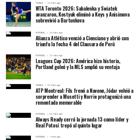
TENIS
10 mins ago
derechos humanos. “Retirar las sanciones sin
WTA Toronto 2026: Sabalenka y Swiatek
condiciones podría enviar un mensaje de impunidad”,
avanzaron, Kostyuk eliminó a Keys y Anisimova
sobrevivió a Bartunkova
declaró Kenneth Roth, asesor de política global.
Por otro lado,
Rusia e Irán
, principales aliados del
FUTBOL
20 mins ago
Alianza Atlético venció a Cienciano y abrió con
gobierno sirio, celebraron el anuncio. El portavoz del
triunfo la fecha 4 del Clausura de Perú
Kremlin afirmó que la decisión de Trump es “un paso
hacia la estabilidad en Medio Oriente”.
FUTBOL
27 mins ago
Leagues Cup 2026: América hizo historia,
Portland goleó y la MLS amplió su ventaja
¿Qué cambia para Siria?
El levantamiento de sanciones podría abrir la puerta a
TENIS
39 mins ago
ATP Montreal: Fils frenó a Navone, Jódar volvió a
inversiones extranjeras, al restablecimiento de
sorprender a Musetti y Norrie protagonizó una
relaciones comerciales con empresas occidentales y al
remontada memorable
acceso a sistemas bancarios internacionales. No
obstante, la implementación real de esta política
FUTBOL
60 mins ago
Always Ready cerró la jornada 13 como líder y
dependerá de su eventual retorno al poder. Como
Real Potosí trepó al quinto lugar
candidato, Trump no tiene autoridad ejecutiva, por lo
que el anuncio fue interpretado más como una promesa
FUTBOL
1 hora ago