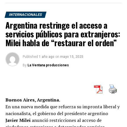
INTERNACIONALES
RELATED TOPICS:
HURACAN
METEREOLOGÍA
PUERTO RICO
TENDENCIAS
Argentina restringe el acceso a
servicios públicos para extranjeros:
UP NEXT
Evo Morales presenta equipo jurídico
Milei habla de “restaurar el orden”
DON'T MISS
Trump usará toda su fuerza militar para el festejo del 4
Published
1 año ago
on
mayo 15, 2025
de Julio
By
La Ventana producciones
Buenos Aires, Argentina.
En una nueva medida que refuerza su impronta liberal y
nacionalista, el gobierno del presidente argentino
Javier Milei
anunció restricciones al acceso de
ciudadanos extranjeros a determinados servicios