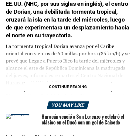
EE.UU. (NHC, por sus siglas en inglés), el centro
de Dorian, una debilitada tormenta tropical,
cruzará la isla en la tarde del miércoles, luego
de que experimentara un desplazamiento hacia
el norte en su trayectoria.
La tormenta tropical Dorian avanza por el Caribe
oriental con vientos de 50 millas por hora (85 km/h) y se
prevé que llegue a Puerto Rico la tarde del miércoles y
alcance el este de República Dominicana la madrugada
del jueves, informó este martes el Centro Nacional de
Huracanes (NHC) de EE.UU.
CONTINUE READING
El meteorólogo Rob Molleda detalló este martes que lo
más probable es que Dorian llegue tanto a Puerto Rico
YOU MAY LIKE
como a República Dominicana como tormenta tropical,
Huracán venció a San Lorenzo y celebró el
aunque “no descarta” un posible fortalecimiento hasta
clásico en el Ducó con un gol de Caicedo
alcanzar la categoría de huracán y pidió a ambos países
a “estar preparados para esta posibilidad”.