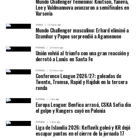
minuto 34.
Mundo Challenger femenino: Knutson, Yaneva,
Lee y Valdmannova avanzaron a semifinales en
📌 𝐅𝐞𝐜𝐡𝐚 𝟐 | 𝐍𝐨𝐧𝐚𝐠𝐨𝐧𝐚𝐥 𝐁
Varsovia
Almagro tuvo su oportunidad más clara antes del
🆚 Alvarado
descanso. Franco Bustamante envió un centro desde la
TENIS
15 horas ago
⌚️22:00hs.
izquierda, Facundo De La Vega buscó el cabezazo y la
Mundo Challenger masculino: Erhard eliminó a
Dzumhur y Papoe sorprendió a Agamenone
pelota terminó desviándose tras un contacto entre el
🏟️ Estadio Padre Ernesto
delantero y Manuel Guanini. El balón pasó cerca del
FUTBOL
23 horas ago
Martearena
primer palo.
Unión volvió al triunfo con una gran reacción y
derrotó a Lanús en Santa Fe
Cosentino sostuvo la ventaja
𝐓𝐨𝐝𝐨𝐬 𝐣𝐮𝐧𝐭𝐨𝐬 𝐩𝐨𝐫 𝐮𝐧𝐚
FUTBOL
23 horas ago
Conference League 2026/27: goleadas de
𝐦𝐢𝐬𝐦𝐚
Twente, Tromsø, Rapid y Hajduk en la tercera
El Tricolor salió decidido a buscar el empate durante los
ronda
primeros minutos del complemento. A los dos minutos,
𝐢𝐥𝐮𝐬𝐢𝐨́𝐧.
#VamosJuventud
una falla defensiva dejó a Facundo De La Vega frente al
FUTBOL
1 día ago
pic.twitter.com/FCwoZPpWNk
arco.
Europa League: Benfica arrasó, CSKA Sofia dio
el golpe y Rangers cayó en Polonia
El delantero enganchó ante la presión de Gonzalo Soto
— Juventud Antoniana Oficial (@CJAOficial)
August 7, 2026
FUTBOL
2 días ago
y remató por abajo, pero
Federico Cosentino
Liga de Islandia 2026: Keflavík goleó y KR dejó
respondió con el pie derecho
. Claudio Salto tomó el
escapar puntos en el cierre de la jornada 17
Partido:
Juventud Antoniana vs Alvarado