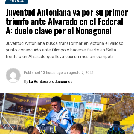
FUTBOL
protagonismo dentro de la segunda categoría del
Juventud Antoniana va por su primer
básquet argentino.
triunfo ante Alvarado en el Federal
Gobetti, de
1,92 metros
, llega proveniente de
Club
A: duelo clave por el Nonagonal
Atlético Provincial de Rosario
, luego de desarrollar
una carrera sólida en distintas instituciones. Entre sus
Juventud Antoniana busca transformar en victoria el valioso
pasos anteriores aparecen
Comunicaciones de
punto conseguido ante Olimpo y hacerse fuerte en Salta
Pergamino, Sarmiento de Junín, Gimnasia de
frente a un Alvarado que lleva casi un mes sin competir.
Pergamino, Belgrano de San Nicolás, Pergamino
Básquet
e
Importadora Alvarado de Ecuador
.
Published
13 horas ago
on
agosto 7, 2026
Un refuerzo para fortalecer el
By
La Ventana producciones
proyecto de Los Infernales
La llegada de Federico Gobetti se da en el marco de la
planificación deportiva de Salta Basket para una nueva
edición de La Liga Argentina. El club continúa sumando
jugadores con recorrido y compromiso, pensando en un