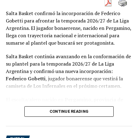
Salta Basket confirmó la incorporación de Federico
Gobetti para afrontar la temporada 2026/27 de La Liga
Argentina. El jugador bonaerense, nacido en Pergamino,
llega con trayectoria nacional e internacional para
sumarse al plantel que buscará ser protagonista.
Salta Basket continúa avanzando en la conformación de
su plantel para la temporada 2026/27 de La Liga
Argentina y confirmó una nueva incorporación:
Federico Gobetti
, jugador bonaerense que vestirá la
camiseta de Los Infernales en el próximo certamen.
El escolta/alero nacido en
Pergamino, provincia de
Buenos Aires
, llega al conjunto salteño con una
CONTINUE READING
importante trayectoria en el básquet nacional e
internacional. Su arribo representa otra pieza de valor
para un equipo que viene armándose con la intención de
competir desde el inicio y volver a ocupar lugares de