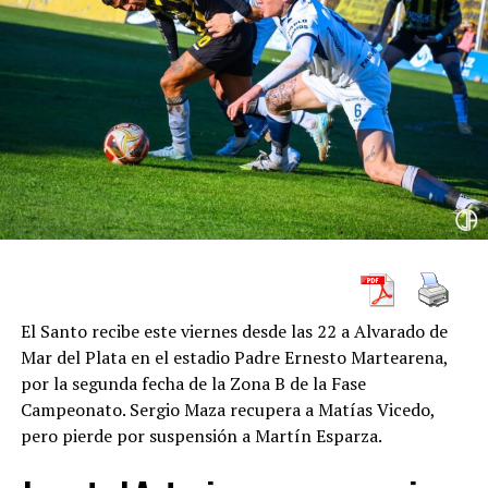
plantel competitivo y con aspiraciones importantes.
El propio jugador expresó su entusiasmo por la
propuesta y destacó el peso institucional de Salta
Basket.
“Cuando recibí la propuesta de Salta Basket me hizo
mucha ilusión. Es una gran institución que siempre
intenta ser protagonista. Además, ver cómo se
conformó el equipo y contar con un gran entrenador,
como Ariel Rearte, fueron motivos suficientes para
considerar que era el mejor lugar para seguir creciendo
como jugador y aspirar a grandes objetivos”, señaló
El Santo recibe este viernes desde las 22 a Alvarado de
Gobetti.
Mar del Plata en el estadio Padre Ernesto Martearena,
por la segunda fecha de la Zona B de la Fase
Sus palabras reflejan el atractivo que genera el nuevo
Campeonato. Sergio Maza recupera a Matías Vicedo,
proyecto deportivo de Los Infernales, que tendrá a
pero pierde por suspensión a Martín Esparza.
Ariel Rearte
como entrenador principal y buscará
consolidarse como uno de los equipos fuertes de la