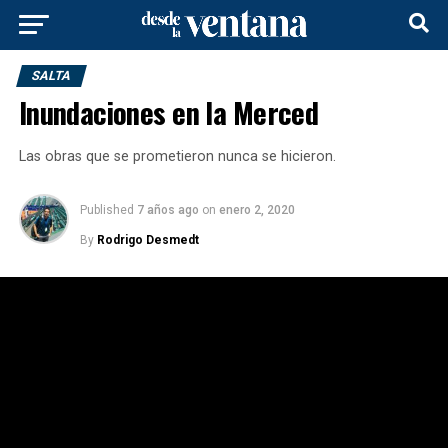
SALTA
Inundaciones en la Merced
Las obras que se prometieron nunca se hicieron.
Published
7 años ago
on
enero 2, 2020
By
Rodrigo Desmedt