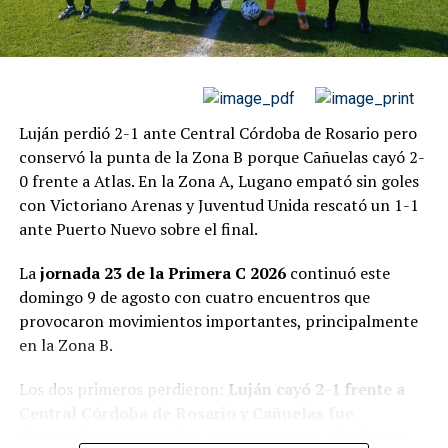
Luján perdió 2-1 ante Central Córdoba de Rosario pero
conservó la punta de la Zona B porque Cañuelas cayó 2-
0 frente a Atlas. En la Zona A, Lugano empató sin goles
con Victoriano Arenas y Juventud Unida rescató un 1-1
ante Puerto Nuevo sobre el final.
El panorama cambió completamente en el segundo set.
La
jornada 23 de la Primera C 2026
continuó este
Con la ventaja emocional del primer parcial, el tercer
domingo 9 de agosto con cuatro encuentros que
favorito tomó rápidamente el control y apenas cedió un
provocaron movimientos importantes, principalmente
juego para cerrar el partido después de
una hora y 27
en la Zona B.
minutos
.
Los dos primeros perdieron:
Luján cayó 2-1 frente a
Schwaerzler completó así una semana en la que había
Central Córdoba de Rosario y Cañuelas fue
superado, entre otros, a Ilya Ivashka en cuartos de final
derrotado 2-0 por Atlas
. De esta manera, el Lujanero
y a Mathys Erhard en semifinales. Ante Erhard necesitó