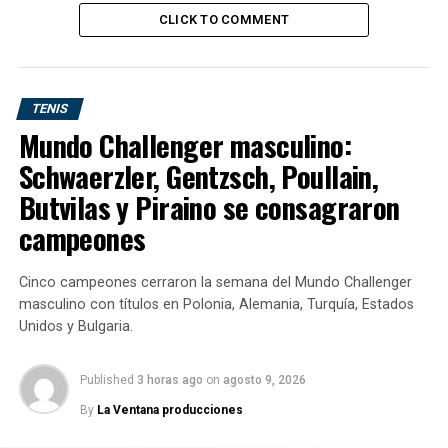
London Heathrow.- El día de
CLICK TO COMMENT
hoy los pilotos de este
Boeing 777 de British
Airways hicieron un "toque
TENIS
y despegue" por las
Mundo Challenger masculino:
condiciones de pista
Schwaerzler, Gentzsch, Poullain,
Butvilas y Piraino se consagraron
húmeda y ráfagas de la
campeones
tormenta
#Ciara
. (Video:
BigJetTV)
Cinco campeones cerraron la semana del Mundo Challenger
pic.twitter.com/theOuwFklM
masculino con títulos en Polonia, Alemania, Turquía, Estados
Unidos y Bulgaria.
— Conrado Aviación ✈ (@Conradoaviacion)
February 9,
Published
3 horas ago
on
agosto 9, 2026
2020
By
La Ventana producciones
Al otro lado del Canal de la Mancha, la operadora