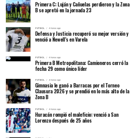
segunda tarjeta amarilla y dejó a Newell’s con diez
Primera C: Luján y Cañuelas perdieron y la Zona
47 minutos
.
tanto figura a los 32. Luján descontó por intermedio de
futbolistas.
B se apretó en la jornada 23
Facundo Rojas a los 60 minutos
.
La expulsión modificó definitivamente el escenario. Con
superioridad numérica, Defensa encontró mayores
FUTBOL
4 horas ago
Defensa y Justicia recuperó su mejor versión y
espacios y comenzó a imponer condiciones.
venció a Newell’s en Varela
FUTBOL
4 horas ago
Primera B Metropolitana: Camioneros cerró la
fecha 29 como único líder
FUTBOL
4 horas ago
Gimnasia le ganó a Barracas por el Torneo
Clausura 2026 y se prendió en lo más alto de la
Simakin, séptimo cabeza de serie, consiguió la primera
Zona B
ventaja al cerrar un apretado parcial inicial por 7-5.
Existe una diferencia dentro de la propia fuente
FUTBOL
4 horas ago
respecto del autor del segundo gol: el registro
Huracán rompió el maleficio: venció a San
Poullain respondió inmediatamente. El francés elevó su
estadístico se lo adjudica también a Gallucci, mientras
Lorenzo después de 25 años
rendimiento, dominó el segundo set por 6-2 y trasladó
El Halcón dominó el complemento
que la crónica periodística señala a
Mateo Yaszzuk
ese impulso al parcial decisivo. Allí volvió a conseguir la
como autor del 2-0. Hasta contar con una confirmación