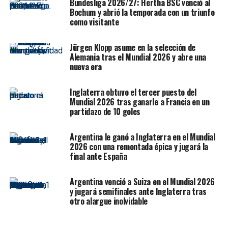
Good morning from the
Bundesliga 2026/27: Hertha BSC venció al
Bochum y abrió la temporada con un triunfo
North Sea in Storm
como visitante
Ciara
#StormCiara
pic.twitter.com/zQkAT51ZWp
Jürgen Klopp asume en la selección de
Alemania tras el Mundial 2026 y abre una
nueva era
— andrew geddes🏴󠁧󠁢󠁳󠁣󠁴󠁿 (@AndrewGeddes23)
February 9,
Inglaterra obtuvo el tercer puesto del
2020
Mundial 2026 tras ganarle a Francia en un
partidazo de 10 goles
En Irlanda, unos 10.000 hogares, negocios y
explotaciones agrícolas se quedaron sin electricidad. La
Argentina le ganó a Inglaterra en el Mundial
combinación de mareas altas, marejadas y tormenta
2026 con una remontada épica y jugará la
planteaba un riesgo significativo de inundaciones en la
final ante España
costa, especialmente en el oeste y noroeste del país,
según advirtió la agencia meteorológica irlandesa, Met
Argentina venció a Suiza en el Mundial 2026
Eireann.
y jugará semifinales ante Inglaterra tras
otro alargue inolvidable
Aeropuerto Internacional