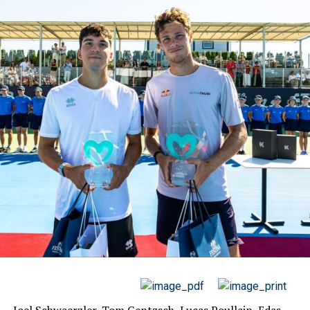
ferroviaria alemana, Deutsche Bahn, anunció la
cancelación de trenes de larga distancia a los destinos
con más riesgo por la tormenta, como Emden y
Norddeich en el extremo noroccidental de Alemania, la
ciudad norteña de Kiel y la isla de Sylt, en el Mar del
Norte.
Si la decisión sobre la suspensión de la liga de los Países
Bajos (entre los encuentros aplazados, el Utrecht-Ajax) y
la de Bélgica se produjo el día anterior, el sábado, en
cambio en Premier y Bundesliga la misma ha tenido
lugar horas antes de los encuentros. Las ráfagas de
viento en el norte de Europa pueden llegar en las
próximas horas a los 140 kilómetros por hora.
El Borussia Mönchengladbach, 4º de la Bundesliga,
anunció este domingo el aplazamiento del encuentro
contra el Colonia (13º), que estaba previsto para las
15.30 de este domingo, “porque la seguridad de los