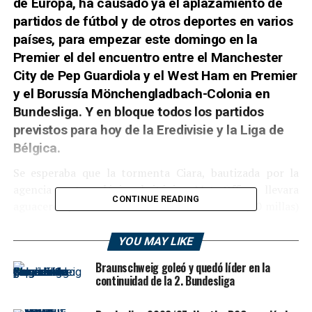
de Europa, ha causado ya el aplazamiento de
partidos de fútbol y de otros deportes en varios
países, para empezar este domingo en la
Premier el del encuentro entre el Manchester
City de Pep Guardiola y el West Ham en Premier
y el Borussía Mönchengladbach-Colonia en
Bundesliga. Y en bloque todos los partidos
previstos para hoy de la Eredivisie y la Liga de
Bélgica.
Se esperaba que la tormenta Ciara, bautizada por la
agencia meteorológica británica Met Office, llevara
CONTINUE READING
aguaceros y vientos de hasta 145 kilómetros (90 millas)
por hora. La agencia emitió 123 avisos y 159 alertas por
posibles inundaciones. En Capel Curig, Gales, se
YOU MAY LIKE
registraron ráfagas de 138 kilómetros (86 millas) por
Braunschweig goleó y quedó líder en la
hora.
continuidad de la 2. Bundesliga