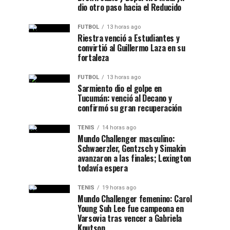
dio otro paso hacia el Reducido
FUTBOL
13 horas ago
Riestra venció a Estudiantes y
convirtió al Guillermo Laza en su
fortaleza
FUTBOL
13 horas ago
Sarmiento dio el golpe en
Tucumán: venció al Decano y
confirmó su gran recuperación
TENIS
14 horas ago
Mundo Challenger masculino:
Schwaerzler, Gentzsch y Simakin
avanzaron a las finales; Lexington
todavía espera
TENIS
19 horas ago
Mundo Challenger femenino: Carol
Young Suh Lee fue campeona en
Varsovia tras vencer a Gabriela
Knutson