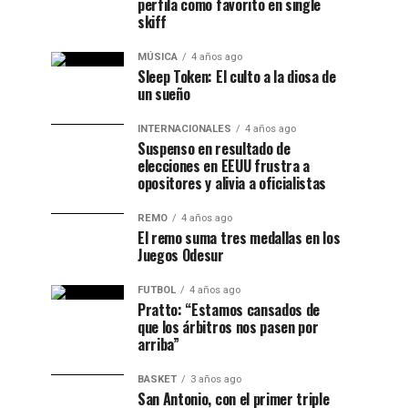
perfila como favorito en single
skiff
MÚSICA
4 años ago
Sleep Token: El culto a la diosa de
un sueño
INTERNACIONALES
4 años ago
Suspenso en resultado de
elecciones en EEUU frustra a
opositores y alivia a oficialistas
REMO
4 años ago
El remo suma tres medallas en los
Juegos Odesur
FUTBOL
4 años ago
Pratto: “Estamos cansados de
que los árbitros nos pasen por
arriba”
BASKET
3 años ago
San Antonio, con el primer triple