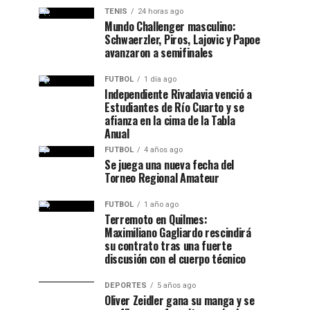
TENIS
24 horas ago
Mundo Challenger masculino:
Schwaerzler, Piros, Lajovic y Papoe
avanzaron a semifinales
FUTBOL
1 día ago
Independiente Rivadavia venció a
Estudiantes de Río Cuarto y se
afianza en la cima de la Tabla
Anual
FUTBOL
4 años ago
Se juega una nueva fecha del
Torneo Regional Amateur
FUTBOL
1 año ago
Terremoto en Quilmes:
Maximiliano Gagliardo rescindirá
su contrato tras una fuerte
discusión con el cuerpo técnico
DEPORTES
5 años ago
Oliver Zeidler gana su manga y se