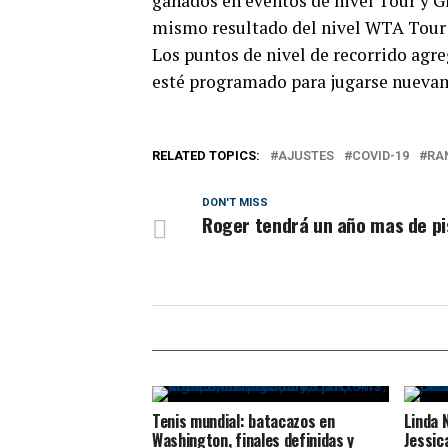
ganados en eventos de nivel Tour y G
mismo resultado del nivel WTA Tour o
Los puntos de nivel de recorrido agr
esté programado para jugarse nuevame
RELATED TOPICS:
AJUSTES
COVID-19
RA
DON'T MISS
Roger tendrá un año mas de pi
Tenis mundial: batacazos en
Linda 
Washington, finales definidas y
Jessic