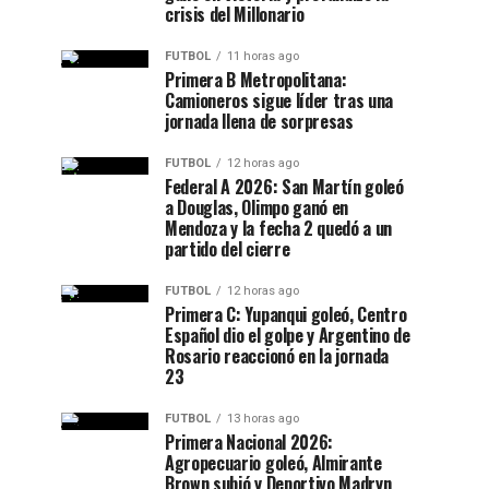
crisis del Millonario
FUTBOL
11 horas ago
Primera B Metropolitana:
Camioneros sigue líder tras una
jornada llena de sorpresas
FUTBOL
12 horas ago
Federal A 2026: San Martín goleó
a Douglas, Olimpo ganó en
Mendoza y la fecha 2 quedó a un
partido del cierre
FUTBOL
12 horas ago
Primera C: Yupanqui goleó, Centro
Español dio el golpe y Argentino de
Rosario reaccionó en la jornada
23
FUTBOL
13 horas ago
Primera Nacional 2026:
Agropecuario goleó, Almirante
Brown subió y Deportivo Madryn