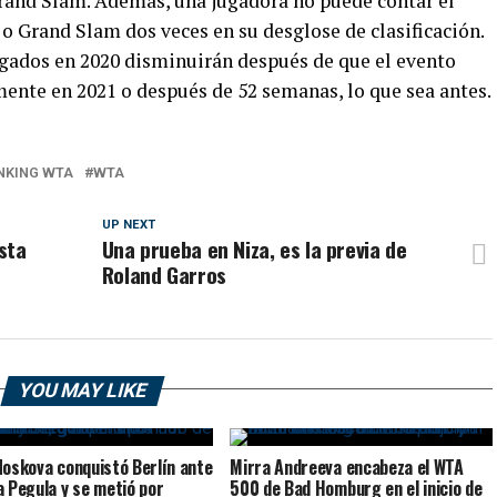
rand Slam. Además, una jugadora no puede contar el
 Grand Slam dos veces en su desglose de clasificación.
egados en 2020 disminuirán después de que el evento
nte en 2021 o después de 52 semanas, lo que sea antes.
NKING WTA
WTA
UP NEXT
sta
Una prueba en Niza, es la previa de
Roland Garros
YOU MAY LIKE
Noskova conquistó Berlín ante
Mirra Andreeva encabeza el WTA
a Pegula y se metió por
500 de Bad Homburg en el inicio de