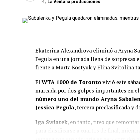
By
La Ventana producciones
Ekaterina Alexandrova eliminó a Aryna Sab
Pegula en una jornada llena de sorpresas
frente a Marta Kostyuk y Elina Svitolina t
El
WTA 1000 de Toronto
vivió este sába
marcada por dos golpes importantes en el
número uno del mundo Aryna Sabale
Jessica Pegula
, tercera preclasificada y
Iga Swiatek
, en tanto, tuvo que remonta
para clasificarse a cuartos de final, mient
semana con una victoria en sets corridos