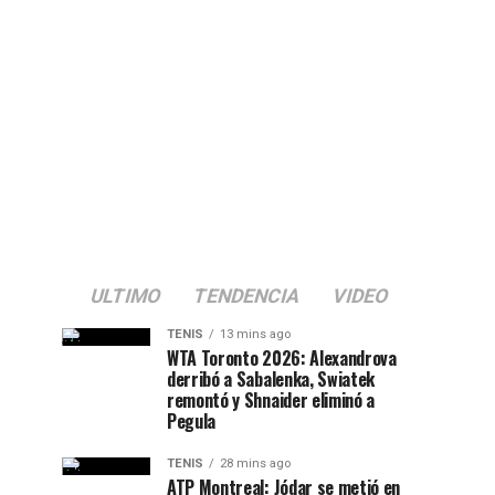
ULTIMO
TENDENCIA
VIDEO
TENIS
13 mins ago
WTA Toronto 2026: Alexandrova
derribó a Sabalenka, Swiatek
remontó y Shnaider eliminó a
Pegula
TENIS
28 mins ago
ATP Montreal: Jódar se metió en