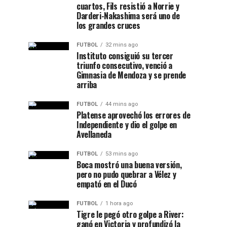
cuartos, Fils resistió a Norrie y
Darderi-Nakashima será uno de
los grandes cruces
FUTBOL
32 mins ago
Instituto consiguió su tercer
triunfo consecutivo, venció a
Gimnasia de Mendoza y se prende
arriba
FUTBOL
44 mins ago
Platense aprovechó los errores de
Independiente y dio el golpe en
Avellaneda
FUTBOL
53 mins ago
Boca mostró una buena versión,
pero no pudo quebrar a Vélez y
empató en el Ducó
FUTBOL
1 hora ago
Tigre le pegó otro golpe a River:
ganó en Victoria y profundizó la