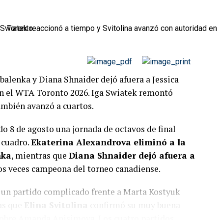
alenka y Diana Shnaider dejó afuera a Jessica
 en el WTA Toronto 2026. Iga Swiatek remontó
ambién avanzó a cuartos.
do 8 de agosto una jornada de octavos de final
 cuadro.
Ekaterina Alexandrova eliminó a la
nka
, mientras que
Diana Shnaider dejó afuera a
 dos veces campeona del torneo canadiense.
r un partido complicado frente a Marta Kostyuk
ras que
Elina Svitolina
confirmó su muy buena
 sobre Amanda Anisimova. Los cuatro partidos