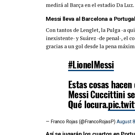
medirá al Barça en el estadio Da Luz.
Messi lleva al Barcelona a Portuga
Con tantos de Lenglet, la Pulga -a q
inexistente- y Suárez -de penal-, el c
gracias a un gol desde la pena máxim
#LionelMessi
Estas cosas hacen 
Messi Cuccittini s
Qué locura.
pic.twi
— Franco Rojas (@FrancoRojasP)
August 8
Así se jugarán los cuartos en Port