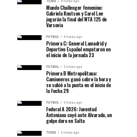
TENIS
4 horas ago
Mundo Challenger femenino:
Gabriela Knutson y Carol Lee
jugarán la final del WTA 125 de
Varsovia
FUTBOL
4 horas ago
Primera C: General Lamadrid y
Deportivo Español empataron en
el inicio de la jornada 23
FUTBOL
5 horas ago
Primera B Metropolitana:
Camioneros ganó sobre la hora y
se subió a la punta en el inicio de
la fecha 29
FUTBOL
5 horas ago
Federal A 2026: Juventud
Antoniana cayó ante Alvarado, un
golpe duro en Salta
TENIS
6 horas ago