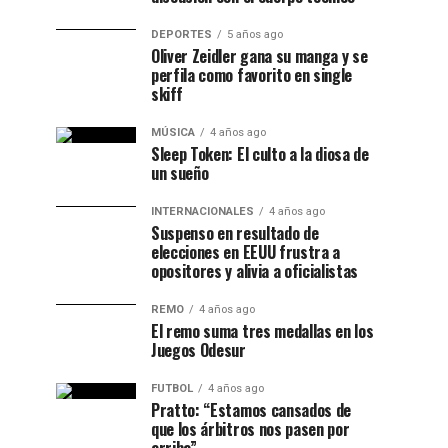
DEPORTES
5 años ago
Oliver Zeidler gana su manga y se
perfila como favorito en single
skiff
MÚSICA
4 años ago
Sleep Token: El culto a la diosa de
un sueño
INTERNACIONALES
4 años ago
Suspenso en resultado de
elecciones en EEUU frustra a
opositores y alivia a oficialistas
REMO
4 años ago
El remo suma tres medallas en los
Juegos Odesur
FUTBOL
4 años ago
Pratto: “Estamos cansados de
que los árbitros nos pasen por