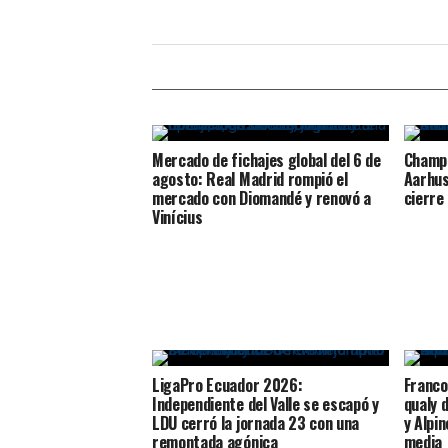
Mercado de fichajes global del 6 de
Champ
agosto: Real Madrid rompió el
Aarhus
mercado con Diomandé y renovó a
cierre 
Vinícius
LigaPro Ecuador 2026:
Franco
Independiente del Valle se escapó y
qualy 
LDU cerró la jornada 23 con una
y Alpi
remontada agónica
media