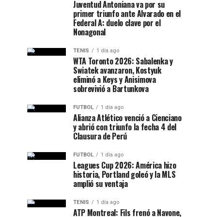
Juventud Antoniana va por su
primer triunfo ante Alvarado en el
Federal A: duelo clave por el
Nonagonal
TENIS
1 día ago
WTA Toronto 2026: Sabalenka y
Swiatek avanzaron, Kostyuk
eliminó a Keys y Anisimova
sobrevivió a Bartunkova
FUTBOL
1 día ago
Alianza Atlético venció a Cienciano
y abrió con triunfo la fecha 4 del
Clausura de Perú
FUTBOL
1 día ago
Leagues Cup 2026: América hizo
historia, Portland goleó y la MLS
amplió su ventaja
TENIS
1 día ago
ATP Montreal: Fils frenó a Navone,