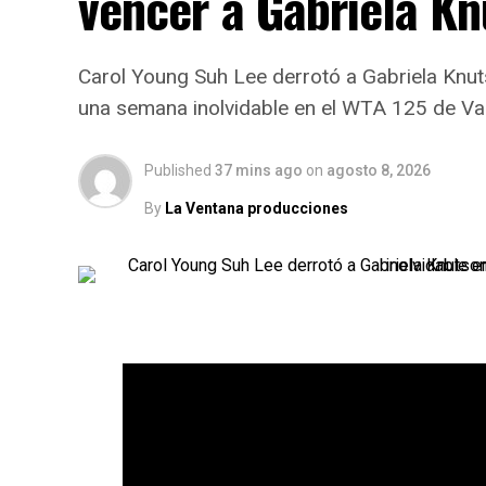
vencer a Gabriela K
Carol Young Suh Lee derrotó a Gabriela Knut
una semana inolvidable en el WTA 125 de Va
Published
37 mins ago
on
agosto 8, 2026
By
La Ventana producciones
Carol Young Suh Lee venció a Gabriela Knut
Varsovia 2026 y se consagró campeona des
desde la clasificación.