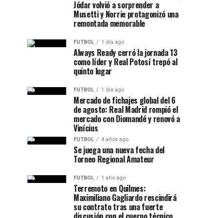
Jódar volvió a sorprender a
Musetti y Norrie protagonizó una
remontada memorable
FUTBOL
1 día ago
Always Ready cerró la jornada 13
como líder y Real Potosí trepó al
quinto lugar
FUTBOL
1 día ago
Mercado de fichajes global del 6
de agosto: Real Madrid rompió el
mercado con Diomandé y renovó a
Vinícius
FUTBOL
4 años ago
Se juega una nueva fecha del
Torneo Regional Amateur
FUTBOL
1 año ago
Terremoto en Quilmes:
Maximiliano Gagliardo rescindirá
su contrato tras una fuerte
discusión con el cuerpo técnico