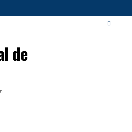
al de
en