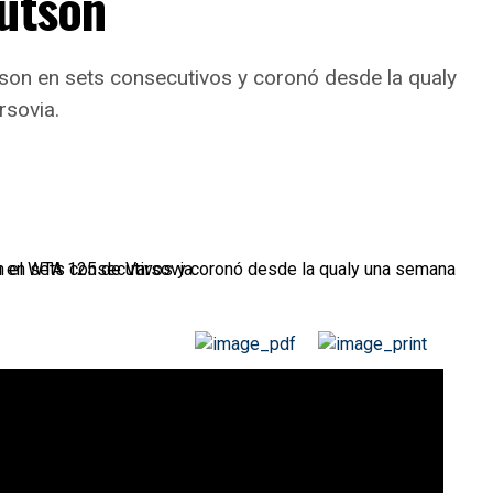
nutson
son en sets consecutivos y coronó desde la qualy
rsovia.
son por 6-4 y 7-5 en la final del WTA 125 de
pués de una extraordinaria campaña iniciada