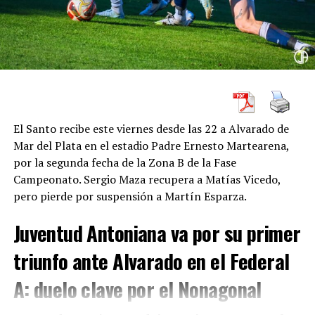
“Cuando recibí la propuesta de Salta Basket me hizo
mucha ilusión. Es una gran institución que siempre
intenta ser protagonista. Además, ver cómo se
conformó el equipo y contar con un gran entrenador,
como Ariel Rearte, fueron motivos suficientes para
considerar que era el mejor lugar para seguir creciendo
como jugador y aspirar a grandes objetivos”, señaló
El Santo recibe este viernes desde las 22 a Alvarado de
Gobetti.
Mar del Plata en el estadio Padre Ernesto Martearena,
por la segunda fecha de la Zona B de la Fase
Sus palabras reflejan el atractivo que genera el nuevo
Campeonato. Sergio Maza recupera a Matías Vicedo,
proyecto deportivo de Los Infernales, que tendrá a
pero pierde por suspensión a Martín Esparza.
Ariel Rearte
como entrenador principal y buscará
consolidarse como uno de los equipos fuertes de la
Juventud Antoniana va por su primer
competencia.
triunfo ante Alvarado en el Federal
Experiencia nacional e internacional
A: duelo clave por el Nonagonal
Uno de los puntos más importantes de la incorporación