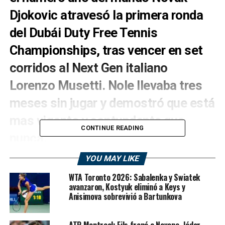
Djokovic atravesó la primera ronda
del Dubái Duty Free Tennis
Championships, tras vencer en set
corridos al Next Gen italiano
Lorenzo Musetti. Nole llevaba tres
meses sin jugar y demostró que está
mas vigente y contundente que
CONTINUE READING
nunca.
Djokovic, que jugaba su primer partido de la temporada,
YOU MAY LIKE
siempre lució cómodo contra el comodín del torneo
WTA Toronto 2026: Sabalenka y Swiatek
Lorenzo Musetti y ganó 6-3 y 6-3. Nole en los momento
avanzaron, Kostyuk eliminó a Keys y
difíciles, puso su “peor cara de póker” y se cargó al
Anisimova sobrevivió a Bartunkova
italiano prácticamente sin problemas.
ATP Montreal: Fils frenó a Navone, Jódar