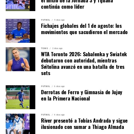
el inicio de la Jornada 3 y Tijuana
Alexandrova
protagonizó una de las dos remontadas
continúa como líder
del día.
Gibson consiguió el quiebre que le permitió quedarse
FUTBOL
5 días ago
Fichajes globales del 1 de agosto: los
con el primer parcial por 7-5, pero la reacción de la
movimientos que sacudieron el mercado
preclasificada número 16 fue contundente. Alexandrova
necesitó alrededor de media hora para dominar el
segundo set y encadenó
ocho juegos consecutivos
TENIS
2 días ago
WTA Toronto 2026: Sabalenka y Swiatek
entre ese parcial y el comienzo del tercero.
debutaron con autoridad, mientras
Svitolina avanzó en una batalla de tres
sets
FUTBOL
6 días ago
Derrotas de Ferro y Gimnasia de Jujuy
en la Primera Nacional
FUTBOL
6 días ago
River presentó a Tobías Andrada y sigue
ilusionado con sumar a Thiago Almada