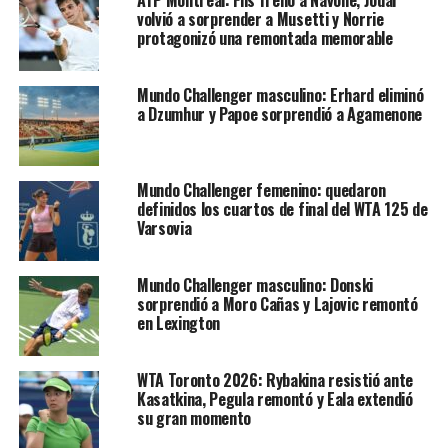
Aunque Musetti no cumplirá 20 años hasta el próximo
volvió a sorprender a Musetti y Norrie
mes, obtuvo una de las mayores victorias de su carrera
protagonizó una remontada memorable
en su último torneo contra el número 11 del mundo,
Hubert Hurkacz. Pero aunque mostró mucha agresividad
Mundo Challenger masculino: Erhard eliminó
y habilidad contra Djokovic, no fue suficiente para
a Dzumhur y Papoe sorprendió a Agamenone
inquietar a un oponente que busca su sexto título en
Dubai.
Mundo Challenger femenino: quedaron
Muy emocionado Nole agradeció a la hinchada: “Creo
definidos los cuartos de final del WTA 125 de
que Dubái es un lugar perfecto para comenzar una
Varsovia
temporada por el apoyo y los fanáticos que se
presentaron esta noche y realmente me animaron por
Mundo Challenger masculino: Donski
la forma en que lo hicieron”, dijo Djokovic.
sorprendió a Moro Cañas y Lajovic remontó
en Lexington
“Gran comunidad serbia también. Es muy agradable ver
banderas serbias por ahí. Sentí que también había una
WTA Toronto 2026: Rybakina resistió ante
multitud internacional apoyándome, lo cual fue muy
Kasatkina, Pegula remontó y Eala extendió
agradable. Superaron mis mejores expectativas, por así
su gran momento
decirlo, en cuanto al ambiente”, amplió el número uno