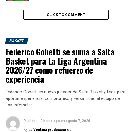
del mundo que para seguir posicionado, deberá llegar
mínimo a semifinales y que Medvedev no atraviese
CLICK TO COMMENT
cuartos en Acapulco.
BASKET
Federico Gobetti se suma a Salta
Basket para La Liga Argentina
2026/27 como refuerzo de
experiencia
Federico Gobetti es nuevo jugador de Salta Basket y llega para
aportar experiencia, compromiso y versatilidad al equipo de
“Definitivamente es uno de los mejores torneos del
Los Infernales.
mundo, en realidad el mejor torneo del mundo en la
categoría 500 que tenemos en el ATP Tour. Muchos
Published
2 horas ago
on
agosto 7, 2026
años seguidos este torneo ha estado ganando premios
por una razón”.
By
La Ventana producciones