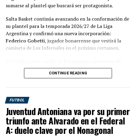
sumarse al plantel que buscará ser protagonista.
Salta Basket continúa avanzando en la conformación de
su plantel para la temporada 2026/27 de La Liga
Argentina y confirmó una nueva incorporación:
Federico Gobetti
, jugador bonaerense que vestirá la
camiseta de Los Infernales en el próximo certamen.
El escolta/alero nacido en
Pergamino, provincia de
Buenos Aires
, llega al conjunto salteño con una
CONTINUE READING
importante trayectoria en el básquet nacional e
internacional. Su arribo representa otra pieza de valor
para un equipo que viene armándose con la intención de
competir desde el inicio y volver a ocupar lugares de
FUTBOL
protagonismo dentro de la segunda categoría del
Juventud Antoniana va por su primer
básquet argentino.
triunfo ante Alvarado en el Federal
Gobetti, de
1,92 metros
, llega proveniente de
Club
A: duelo clave por el Nonagonal
Atlético Provincial de Rosario
, luego de desarrollar