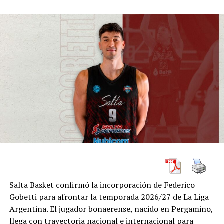
RELATED TOPICS:
ATP
ATP TOUR
DUBAI
DUBAI DUTY FREE TENNIS CHAMPIONSHIPS
NOVAK DJOKOVIC
TENDENCIAS
TENIS
TENIS INTERNACIONAL
UP NEXT
Los argentinos Londero y Bagnis avanzaron a los
octavos de final del ATP de Santiago de Chile
DON'T MISS
Andy Murray supera la primera ronda en el Dubai Duty
Free Tennis Championship
Salta Basket confirmó la incorporación de Federico
Gobetti para afrontar la temporada 2026/27 de La Liga
Argentina. El jugador bonaerense, nacido en Pergamino,
llega con trayectoria nacional e internacional para