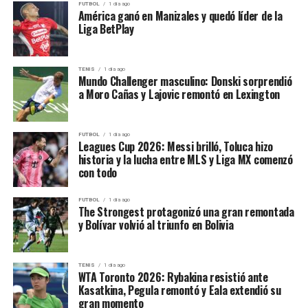
Tener la cuota de socio
FUTBOL
1 día ago
América ganó en Manizales y quedó líder de la
Pegula aceleró después de un
al día
Liga BetPlay
primer set parejo
Acércate a secretaría o
por nuestros canales
TENIS
1 día ago
Mundo Challenger masculino: Donski sorprendió
Jessica Pegula
superó a Kamilla Rakhimova por
6-4 y 6-
a Moro Cañas y Lajovic remontó en Lexington
oficiales (WhatsApp socios
0
.
3873032500 /
La estadounidense atravesó algunos problemas durante
FUTBOL
1 día ago
3876137422)
el primer parcial. Rakhimova consiguió quebrarla
Leagues Cup 2026: Messi brilló, Toluca hizo
historia y la lucha entre MLS y Liga MX comenzó
temprano y posteriormente hubo nuevos intercambios
Podes pagarlo con
con todo
de rupturas, pero Pegula encontró el break decisivo
todos los medios de pago…
cuando su rival servía para mantenerse en el set.
FUTBOL
1 día ago
pic.twitter.com/Vh8f0sX8Sv
The Strongest protagonizó una gran remontada
y Bolívar volvió al triunfo en Bolivia
— Juventud Antoniana Oficial (@CJAOficial)
August 4, 2026
TENIS
1 día ago
WTA Toronto 2026: Rybakina resistió ante
Por eso, el margen de error es reducido. Juventud ya
Kasatkina, Pegula remontó y Eala extendió su
cumplió una primera misión al sumar en Bahía Blanca.
gran momento