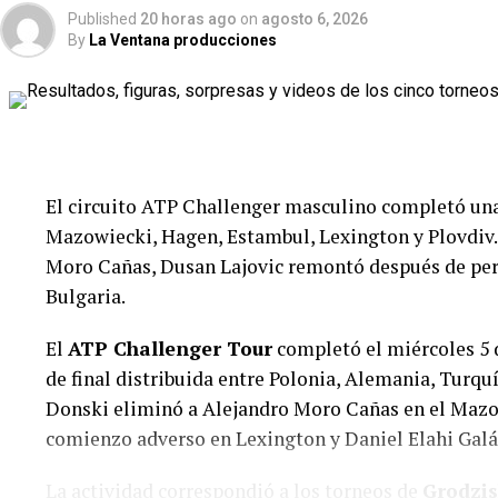
Published
20 horas ago
on
agosto 6, 2026
By
La Ventana producciones
El circuito ATP Challenger masculino completó una
Mazowiecki, Hagen, Estambul, Lexington y Plovdiv.
Moro Cañas, Dusan Lajovic remontó después de per
Bulgaria.
El
ATP Challenger Tour
completó el miércoles 5 
de final distribuida entre Polonia, Alemania, Turqu
Sin embargo, Mikulskyte recuperó rápidamente el co
Donski eliminó a Alejandro Moro Cañas en el Mazov
solamente un juego y completó su clasificación entr
comienzo adverso en Lexington y Daniel Elahi Galán
próxima rival será Gabriela Knutson.
La actividad correspondió a los torneos de
Grodzis