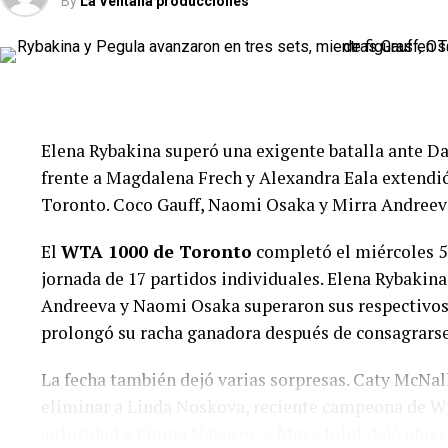
By
La Ventana producciones
El segundo favorito,
Daniil Glinka
, necesitó tres s
estonio se quedó con el encuentro por
7-5, 1-6 y 6-
parcial claramente desfavorable.
Falei dominó el comienzo y se llevó el primer set c
parcial y profundizó su superioridad durante la defi
Elena Rybakina superó una exigente batalla ante Da
frente a Magdalena Frech y Alexandra Eala extend
La estadounidense continúa avanzando en un sector 
Toronto. Coco Gauff, Naomi Osaka y Mirra Andreev
temprana eliminación de Jacquemot. En cuartos de f
Falkowska.
El
WTA 1000 de Toronto
completó el miércoles 5
jornada de 17 partidos individuales. Elena Rybakina,
Gabriela Knutson dio el golpe ante E
Andreeva y Naomi Osaka superaron sus respectivos
prolongó su racha ganadora después de consagrars
Una de las grandes sorpresas fue protagonizada po
segunda cabeza de serie, Ella Seidel, por
6-3 y 6-4
.
La fecha también dejó varias sorpresas. Caty McNal
eliminar a Linda Noskova, reciente campeona de W
autoridad a Emma Navarro; y Maya Joint dejó afuera 