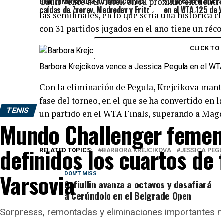
avanzaron en una jornada con las
sorpresas y nuev
Gauff vence a Swiatek en su próximo encuentro,
caídas de Zverev, Medvedev y Fritz
en el WTA 125 de 
las semifinales, en lo que sería una histórica c
con 31 partidos jugados en el año tiene un réco
CLICK T
Barbora Krejcikova vence a Jessica Pegula en el WT
Con la eliminación de Pegula, Krejcikova mant
fase del torneo, en el que se ha convertido en 
TENIS
un partido en el WTA Finals, superando a Mag
Mundo Challenger femen
definidos los cuartos de 
RELATED TOPICS:
BARBORA KREJCIKOVA
JESSICA PEG
Varsovia
DON'T MISS
Safiullin avanza a octavos y desafiará
a Cerúndolo en el Belgrade Open
Sorpresas, remontadas y eliminaciones importantes m