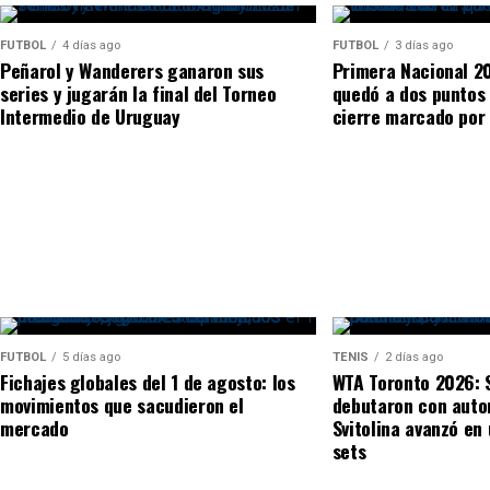
el marcador durante los dos sets y evitó que la rep
completó una clasificación convincente.
encuentro.
FUTBOL
4 días ago
FUTBOL
3 días ago
Peñarol y Wanderers ganaron sus
Primera Nacional 20
Resultados del Platzmann Open
series y jugarán la final del Torneo
quedó a dos puntos 
Intermedio de Uruguay
cierre marcado por 
Partido
Zsombor Piros vs. Diego Dedura
Guy Den Ouden vs. Maxim Mrva
Elena Rybakina 6-3, 5-7 y 6-4 a Daria Ka
Tom Gentzsch vs. Chun-Hsin Tseng
Rybakina atravesó altibajos con el servicio, pero s
Henri Squire vs. Alex Barrena
del tercer set. Kasatkina mantuvo el partido abierto
quiebre en los últimos dos turnos de saque de la ka
Balance:
Piros y Squire fueron los vencedores más
partido más irregular, pero reaccionó de inmediato 
FUTBOL
5 días ago
TENIS
2 días ago
Fichajes globales del 1 de agosto: los
WTA Toronto 2026: 
Platzmann Open se desarrolla sobre la arcilla de Hag
movimientos que sacudieron el
debutaron con auto
mercado
Svitolina avanzó en 
ENKA Open de Estambul: Bax sobreviv
sets
horas