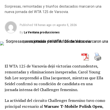
camino de la final de Gstaad
, y Argentina vuelve a
Sorpresas, remontadas y triunfos destacados marcaron una
vibrar con el presente del menor de los Cerúndolo,
nueva jornada del WTA 125 de Varsovia.
quien demuestra que el trabajo, el talento y la paciencia
dan frutos.
Published
18 horas ago
on
agosto 5, 2026
By
La Ventana producciones
RELATED TOPICS:
ATP
ATP DE GSTAAD
ATP TOUR
IGNACIO BUSE
JUAN MANUEL CERÚNDOLO
TENDENCIAS
TENIS
TENIS INTERNACIONAL
UP NEXT
Darderi arruina el sueño de los Cerúndolo y va por el
El WTA 125 de Varsovia dejó victorias contundentes,
título en Bastad
remontadas y eliminaciones inesperadas. Carol Young
Suh Lee sorprendió a Elsa Jacquemot, mientras que Ella
DON'T MISS
Seidel confirmó su condición de candidata en una
Shapovalov brilla en Los Cabos y vuelve al Top 30 del
jornada intensa del Challenger femenino.
mundo
La actividad del circuito Challenger femenino tuvo como
principal escenario al
Warsaw T-Mobile Polish Open
,