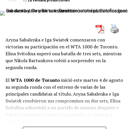
By
La Ventana producciones
2 y 6-2.
Gabriela Knutson controló a Sofia
Costoulas
Gabriela Knutson venció a Sofia Costoulas por 6-2 y
6-4
. La checa construyó su clasificación a partir de un
Aryna Sabalenka e Iga Swiatek comenzaron con
primer set dominante y supo contener la reacción de la
victorias su participación en el WTA 1000 de Toronto.
belga durante el segundo.
Elina Svitolina superó una batalla de tres sets, mientras
que Nikola Bartunkova volvió a sorprender en la
Costoulas elevó su resistencia en el último parcial, pero
segunda ronda.
Knutson conservó la diferencia necesaria para resolver
el partido en sets consecutivos.
El
WTA 1000 de Toronto
inició este martes 4 de agosto
su segunda ronda con el estreno de varias de las
El cruce de octavos entre
Knutson y Seidel
será uno de
principales candidatas al título. Aryna Sabalenka e Iga
Ver esta publicación en Instagram
los más atractivos de la próxima jornada: enfrentará a
Swiatek resolvieron sus compromisos en dos sets, Elina
una jugadora que llega sin perder sets contra la segunda
Svitolina sobrevivió a un partido de enorme desgaste y
preclasificada del torneo.
Nikola Bartunkova volvió a sorprender al eliminar a
Clara Tauson.
Justina Mikulskyte frenó a Weronika