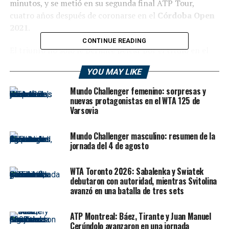
minutos, y se metió en su segunda final ATP Tour,
cuatro años después de coronarse en el
Córdoba Open
2021
.
CONTINUE READING
El triunfo no solo le permite pelear por el título en el
EFG Swiss Open Gstaad
, sino que le asegura
su
YOU MAY LIKE
retorno al Top 100 del PIF ATP Rankings
, además de
establecer
su mejor temporada en cantidad de
Mundo Challenger femenino: sorpresas y
victorias
en el circuito ATP, con un récord de 8-6.
nuevas protagonistas en el WTA 125 de
Varsovia
“El trabajo de estas semanas está dando sus frutos”,
comentó
Cerúndolo
, que venía de ser finalista en el
Mundo Challenger masculino: resumen de la
jornada del 4 de agosto
Challenger de Braunschweig
y que en Gstaad mostró
un gran nivel a lo largo de toda la semana, superando
condiciones de altitud que, según reconoció, benefician
WTA Toronto 2026: Sabalenka y Swiatek
debutaron con autoridad, mientras Svitolina
su estilo de juego.
avanzó en una batalla de tres sets
El camino del argentino no fue sencillo: todos sus
ATP Montreal: Báez, Tirante y Juan Manuel
partidos previos fueron a tres sets. En primera ronda,
Cerúndolo avanzaron en una jornada