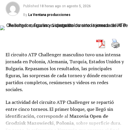
parciales.
Published
18 horas ago
on
agosto 5, 2026
By
La Ventana producciones
El circuito ATP Challenger masculino tuvo una intensa
jornada en Polonia, Alemania, Turquía, Estados Unidos y
Bulgaria. Repasamos los resultados, las principales
figuras, las sorpresas de cada torneo y dónde encontrar
partidos completos, resúmenes y videos en redes
Lee consiguió un quiebre decisivo en cada set y cerró el
sociales.
encuentro sin permitir que Jacquemot llevara la
definición a un tercer capítulo. La eliminación de la
La actividad del circuito ATP Challenger se repartió
primera preclasificada modificó considerablemente la
entre cinco torneos. El primer bloque, que llegó sin
parte superior del cuadro.
identificación, corresponde al
Mazovia Open de
Grodzisk Mazowiecki, Polonia
, sobre superficie dura.
En los octavos de final, Lee enfrentará a
Aliona Falei
,
En tanto, la referencia a
Varsovia
que aparece al final