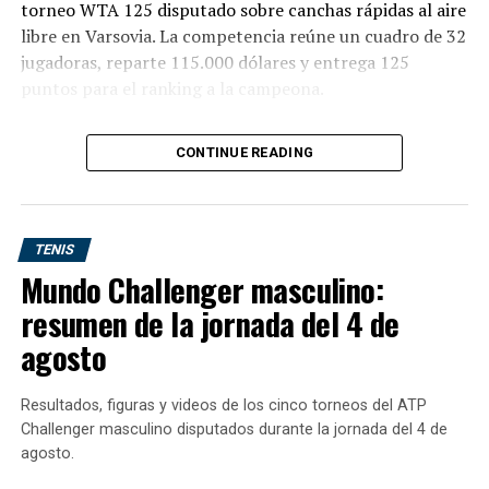
torneo WTA 125 disputado sobre canchas rápidas al aire
libre en Varsovia. La competencia reúne un cuadro de 32
jugadoras, reparte 115.000 dólares y entrega 125
puntos para el ranking a la campeona.
Los resultados enviados corresponden a este certamen
CONTINUE READING
de Polonia. La referencia a
“Istanbul 2, Turquía”
que
aparece al final pertenece al listado siguiente del
circuito masculino y no a estos encuentros femeninos.
TENIS
Carol Lee produjo el gran impacto
Mundo Challenger masculino:
ante Elsa Jacquemot
resumen de la jornada del 4 de
agosto
Carol Young Suh Lee derrotó a Elsa Jacquemot por
6-4 y 6-4
, en uno de los resultados más importantes de
Resultados, figuras y videos de los cinco torneos del ATP
la primera ronda. La francesa llegaba como máxima
Challenger masculino disputados durante la jornada del 4 de
favorita del cuadro, pero no pudo imponer su condición
agosto.
ante una rival que sostuvo el resultado durante los dos