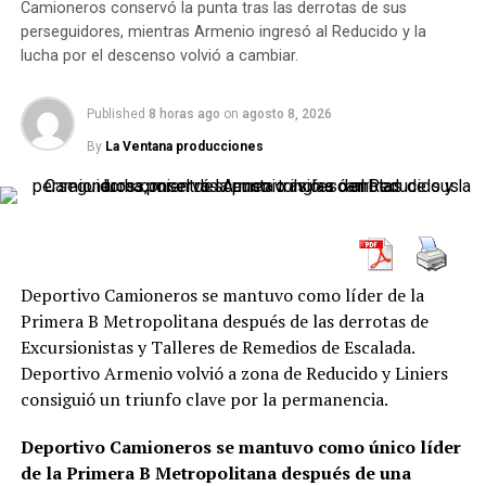
que resolvió con eficacia y carácter. El Pincha intentó
Camioneros conservó la punta tras las derrotas de sus
perseguidores, mientras Armenio ingresó al Reducido y la
dominar desde la posesión, tuvo dificultades para
lucha por el descenso volvió a cambiar.
romper líneas, pero encontró el gol en el segundo
tiempo y luego supo defender la ventaja, incluso
después de la expulsión de Balthazar Bernardi.
Published
8 horas ago
on
agosto 8, 2026
By
La Ventana producciones
Ese triunfo le permitió alcanzar los 13 puntos y quedar
a solo una unidad de la zona de playoff. Además, estiró
su invicto desde la llegada de Grelak, un dato que cambió
por completo el clima futbolístico en Caseros. El Pincha
pasó de ser un equipo golpeado por los malos resultados
a transformarse en un rival competitivo, corto, intenso
Deportivo Camioneros se mantuvo como líder de la
y ordenado.
Primera B Metropolitana después de las derrotas de
Excursionistas y Talleres de Remedios de Escalada.
Antes del triunfo ante Acassuso, Estudiantes había
Deportivo Armenio volvió a zona de Reducido y Liniers
igualado 0-0 ante Chaco For Ever como local. En ese
consiguió un triunfo clave por la permanencia.
encuentro, tuvo la iniciativa, manejó la pelota, pero
volvió a mostrar cierta dificultad para traducir su
Deportivo Camioneros se mantuvo como único líder
dominio en situaciones claras. De todos modos, sostuvo
de la Primera B Metropolitana después de una