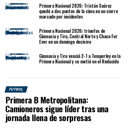
empezó a mirar la tabla desde otra perspectiva.
Primera Nacional 2026: Tristán Suárez
quedó a dos puntos de la cima en un cierre
San Telmo, por su parte, también encontró respuestas
marcado por incidentes
desde el cambio de ciclo. La llegada de Marcelo Vázquez
le dio al equipo una estructura más sólida, una idea más
Primera Nacional 2026: triunfos de
Gimnasia y Tiro, Central Norte y Chaco For
intensa y una mejora notable en resultados. El
Ever en un domingo decisivo
Candombero salió de la zona de descenso, se acercó al
Reducido y ahora tendrá una prueba exigente como
Gimnasia y Tiro venció 2-1 a Temperley en la
visitante ante un rival que viene en crecimiento.
Primera Nacional y se metió en el Reducido
Cómo llega Estudiantes de
Buenos Aires
FUTBOL
Primera B Metropolitana:
Estudiantes llega al partido en su mejor momento de la
Camioneros sigue líder tras una
temporada. El equipo de Alfredo Grelak viene de ganarle
jornada llena de sorpresas
1-0 a Acassuso en Boulogne con gol de Enzo Acosta, en
un encuentro que no le sobró nada desde el juego, pero