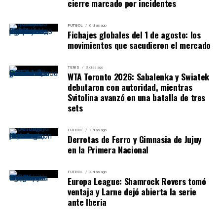
cierre marcado por incidentes
Granate.
FUTBOL
6 días ago
Merchant también sumó
12 puntos
, con una gran
Fichajes globales del 1 de agosto: los
eficacia en dobles:
5/6
. Además, aportó
5 rebotes
y
12
movimientos que sacudieron el mercado
de valoración
. Sin embargo, esta vez no pudo tener el
mismo impacto decisivo que en el primer juego, cuando
TENIS
3 días ago
WTA Toronto 2026: Sabalenka y Swiatek
había convertido el doble de la victoria.
debutaron con autoridad, mientras
Svitolina avanzó en una batalla de tres
Roquez Johnson
fue otro de los jugadores que llegó al
sets
doble dígito, con
11 puntos
y
4 rebotes
, aunque sufrió
desde la línea con
7/14 en libres
.
Mike Henry
aportó
9
FUTBOL
7 días ago
puntos
y
4 rebotes
, pero no logró pesar como en otros
Derrotas de Ferro y Gimnasia de Jujuy
partidos de playoffs.
en la Primera Nacional
Los libres, un problema para
FUTBOL
4 días ago
Europa League: Shamrock Rovers tomó
Lanús
ventaja y Larne dejó abierta la serie
ante Iberia
Uno de los datos que marcó la noche de Lanús fue la baja