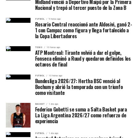
administración de momentos y en la toma de decisiones.
Midland venció a Deportivo Maipú por la Primera
Juan Cruz Krapp (Liga Federal):
construir una estructura competitiva para la temporada
Nacional y trepó al tercer puesto de la Zona B
2026/27 y su incorporación aparece como una apuesta
8 partidos
🎩 Se luce el dueño de casa
por experiencia, seriedad y compromiso.
FUTBOL
9 horas ago
Rosario Central reaccionó ante Aldosivi, ganó 2-
13,2 puntos
1 con Campaz como figura y llega fortalecido a
El desafío será transformar los nombres propios en
6,9 rebotes
la Copa Libertadores
🖥️
@basquetpass_arg
|
funcionamiento colectivo. Con Ariel Rearte al frente y
1,8 asistencias
@canaldeportv
un plantel que empieza a tomar forma, Salta Basket
TENIS
10 horas ago
ATP Montreal: Tirante volvió a dar el golpe,
suma otra pieza para intentar volver a ser protagonista
#FinalesLaLigaArgentina
|
Fonseca eliminó a Ruud y quedaron definidos los
Juan Cruz Scacchi:
en La Liga Argentina.
octavos de final
@club_sanisidro
32 partidos
pic.twitter.com/3JoYy1TnHk
FUTBOL
10 horas ago
Bundesliga 2026/27: Hertha BSC venció al
7,6 puntos
Bochum y abrió la temporada con un triunfo
como visitante
3,7 rebotes
— La Liga Argentina (@LigaARGbasquet)
May 30, 2026
BASKET
1 día ago
Jeremías Diotto:
Federico Gobetti se suma a Salta Basket para
C. Hooper
aportó
9 puntos
,
6 rebotes
,
1 tapa
y
10 de
La Liga Argentina 2026/27 como refuerzo de
valoración
, mientras que
Lautaro Mare
sumó
6
experiencia
48 partidos
puntos
,
5 rebotes
y
8 de valoración
desde la rotación.
5,2 puntos
J. Diotto
, por su parte, colaboró con
4 puntos
,
4
FUTBOL
1 día ago