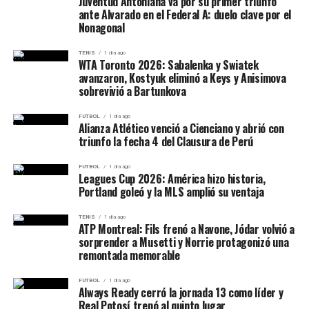
Juventud Antoniana va por su primer triunfo
rebotes
,
1 recupero
y
1 tapa
.
3,4 rebotes
ante Alvarado en el Federal A: duelo clave por el
Nonagonal
La gran virtud de San Isidro fue esa: no dependió
Lucas Latorre (Liga Nacional):
exclusivamente de una figura. El equipo tuvo cinco
TENIS
1 día ago
WTA Toronto 2026: Sabalenka y Swiatek
jugadores con 9 o más puntos y varios aportes
29 partidos
avanzaron, Kostyuk eliminó a Keys y Anisimova
distribuidos. Esa construcción colectiva fue una de las
sobrevivió a Bartunkova
2 puntos
explicaciones más claras del 90-72.
0,8 rebotes
FUTBOL
1 día ago
Alianza Atlético venció a Cienciano y abrió con
Lanús no pudo repetir el plan
0,4 asistencias
triunfo la fecha 4 del Clausura de Perú
del primer partido
FUTBOL
1 día ago
Leagues Cup 2026: América hizo historia,
Portland goleó y la MLS amplió su ventaja
Lanús había ganado el primer juego llevando el partido
a un terreno de bajo goleo, defensa dura y final cerrado.
TENIS
1 día ago
En el segundo encuentro, no pudo imponer ese mismo
ATP Montreal: Fils frenó a Navone, Jódar volvió a
sorprender a Musetti y Norrie protagonizó una
libreto.
remontada memorable
El Granate anotó
72 puntos
, pero nunca logró tener
FUTBOL
1 día ago
control emocional del partido. Su producción ofensiva
Always Ready cerró la jornada 13 como líder y
Real Potosí trepó al quinto lugar
fue irregular, especialmente por la baja cantidad de