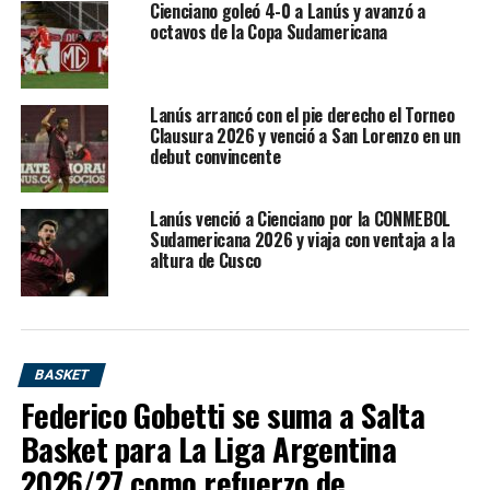
San Isidro necesitaba una
Cienciano goleó 4-0 a Lanús y avanzó a
octavos de la Copa Sudamericana
reacción y la encontró desde el
inicio
Lanús arrancó con el pie derecho el Torneo
Clausura 2026 y venció a San Lorenzo en un
El segundo juego tenía un peso emocional enorme. San
debut convincente
Isidro había perdido el primero por 63-62 en una
definición agónica y sabía que no podía volver a fallar
en casa. La presión estaba del lado del Santo, pero el
Lanús venció a Cienciano por la CONMEBOL
Sudamericana 2026 y viaja con ventaja a la
equipo la transformó en energía.
altura de Cusco
Desde el arranque, San Isidro salió decidido a cambiar la
historia. A diferencia del primer partido, donde el bajo
goleo había favorecido el plan defensivo de Lanús, esta
vez el local pudo correr mejor la cancha, atacar con más
BASKET
decisión y encontrar mayor variedad en ofensiva.
Federico Gobetti se suma a Salta
Basket para La Liga Argentina
El primer cuarto ya marcó una tendencia. San Isidro se
quedó con el parcial
2026/27 como refuerzo de
23-17
, mostrando mayor claridad