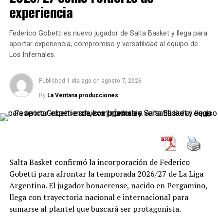
para resolver, mejores lecturas en ataque y una defensa
experiencia
más activa para limitar al Granate. Esa ventaja inicial no
fue definitiva, pero sí le permitió al equipo de Porta
Federico Gobetti es nuevo jugador de Salta Basket y llega para
jugar con otra confianza.
aportar experiencia, compromiso y versatilidad al equipo de
Los Infernales.
La defensa fue el punto de
partida, pero el ataque fluyó
Published
1 día ago
on
agosto 7, 2026
By
La Ventana producciones
mucho más
Una de las grandes diferencias respecto al primer
partido estuvo en la fluidez ofensiva. San Isidro no solo
defendió bien: también jugó mejor adelante. Movió la
pelota, encontró cortes, atacó el aro, castigó desde la
Salta Basket confirmó la incorporación de Federico
media distancia y tuvo aportes desde la rotación.
Gobetti para afrontar la temporada 2026/27 de La Liga
Argentina. El jugador bonaerense, nacido en Pergamino,
Después del encuentro,
Manuel Lambrisca
, una de las
llega con trayectoria nacional e internacional para
grandes figuras de la noche, explicó la clave: “Teníamos
sumarse al plantel que buscará ser protagonista.
que sostener el nivel defensivo y en ataque seguir