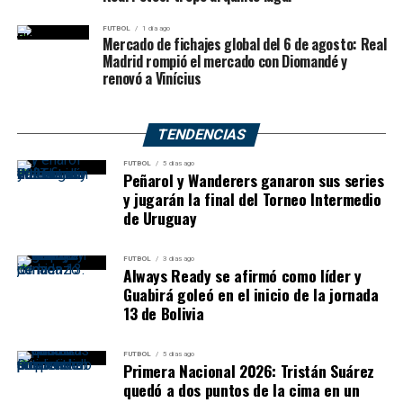
asistencias: apenas
7
en todo el encuentro. San Isidro,
FUTBOL
1 día ago
en cambio, terminó con
19 pases gol
, una diferencia
Mercado de fichajes global del 6 de agosto: Real
Madrid rompió el mercado con Diomandé y
enorme en la circulación y en la calidad de los tiros
renovó a Vinícius
generados.
Lucio Reinaudi
reconoció la superioridad del local:
TENDENCIAS
“Dominaron el partido, nosotros bajamos la marcha y
no nos podemos permitir eso en un partido así. No nos
FUTBOL
5 días ago
Peñarol y Wanderers ganaron sus series
pudimos reponer y ahora hay que ser Lanús más que
y jugarán la final del Torneo Intermedio
nunca”.
de Uruguay
Franchino y Merchant fueron los
FUTBOL
3 días ago
Always Ready se afirmó como líder y
más regulares en Lanús
Guabirá goleó en el inicio de la jornada
13 de Bolivia
En Lanús, los principales aportes llegaron por
Martín
Franchino
y
Edgar Merchant
. Franchino terminó con
FUTBOL
5 días ago
Primera Nacional 2026: Tristán Suárez
12 puntos
,
9 rebotes
,
2 asistencias
,
1 recupero
,
1 tapa
quedó a dos puntos de la cima en un
y
17 de valoración
, siendo el jugador más completo del