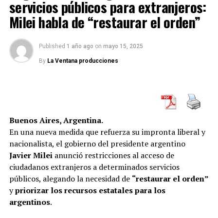
servicios públicos para extranjeros:
“
La fuerza de los vientos del tornado se puede
comparar con la de un huracán de categoría 4 o
Milei habla de “restaurar el orden”
5,
aunque su impacto es más focalizado”,
aseguró la
web oficial Cubadebate en Facebook.
Published
1 año ago
on
mayo 15, 2025
By
La Ventana producciones
RELATED TOPICS:
CRISIS
DESASTRE
HERIDOS
INTERNACIONALES
LA HABANA
TORNADO
VICTIMAS
UP NEXT
Bangkok cierra más de 400 escuelas por valores altos
de calidad de aire
Buenos Aires, Argentina.
En una nueva medida que refuerza su impronta liberal y
nacionalista, el gobierno del presidente argentino
DON'T MISS
Bloqueo de 11.000 millones a la Minera responsable de
Javier Milei
anunció restricciones al acceso de
la rotura del Dique en Brasil
ciudadanos extranjeros a determinados servicios
públicos, alegando la necesidad de
“restaurar el orden”
y
priorizar los recursos estatales para los
argentinos
.