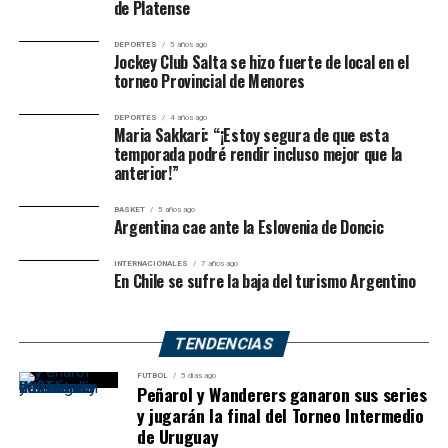
de Platense
DEPORTES
5 años ago
Jockey Club Salta se hizo fuerte de local en el
torneo Provincial de Menores
DEPORTES
4 años ago
Maria Sakkari: “¡Estoy segura de que esta
temporada podré rendir incluso mejor que la
anterior!”
BASKET
5 años ago
Argentina cae ante la Eslovenia de Doncic
INTERNACIONALES
7 años ago
En Chile se sufre la baja del turismo Argentino
TENDENCIAS
FUTBOL
5 días ago
Peñarol y Wanderers ganaron sus series
y jugarán la final del Torneo Intermedio
de Uruguay