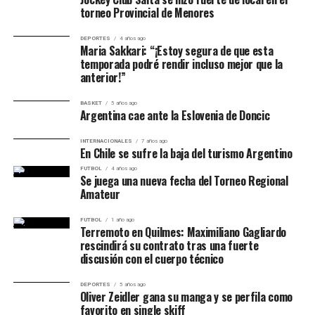
torneo Provincial de Menores
DEPORTES
4 años ago
Maria Sakkari: “¡Estoy segura de que esta
temporada podré rendir incluso mejor que la
anterior!”
BASKET
5 años ago
Argentina cae ante la Eslovenia de Doncic
INTERNACIONALES
7 años ago
En Chile se sufre la baja del turismo Argentino
FUTBOL
4 años ago
Se juega una nueva fecha del Torneo Regional
Amateur
FUTBOL
1 año ago
Terremoto en Quilmes: Maximiliano Gagliardo
rescindirá su contrato tras una fuerte
discusión con el cuerpo técnico
DEPORTES
5 años ago
Oliver Zeidler gana su manga y se perfila como
favorito en single skiff