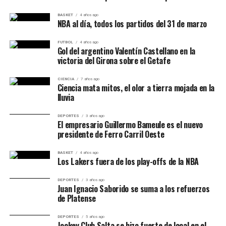
BASKET
4 años ago
NBA al día, todos los partidos del 31 de marzo
FUTBOL
4 años ago
Gol del argentino Valentín Castellano en la
victoria del Girona sobre el Getafe
CIENCIA
7 años ago
Ciencia mata mitos, el olor a tierra mojada en la
lluvia
DEPORTES
3 años ago
El empresario Guillermo Bameule es el nuevo
presidente de Ferro Carril Oeste
BASKET
4 años ago
Los Lakers fuera de los play-offs de la NBA
DEPORTES
3 años ago
Juan Ignacio Saborido se suma a los refuerzos
de Platense
DEPORTES
5 años ago
Jockey Club Salta se hizo fuerte de local en el