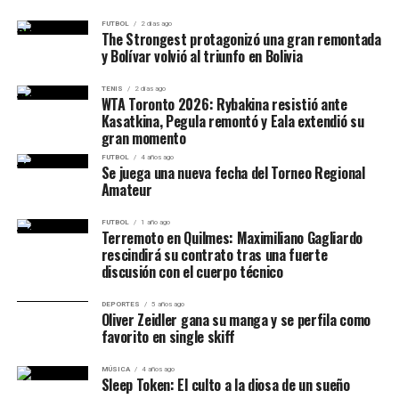
FUTBOL
2 días ago
The Strongest protagonizó una gran remontada
y Bolívar volvió al triunfo en Bolivia
TENIS
2 días ago
WTA Toronto 2026: Rybakina resistió ante
Kasatkina, Pegula remontó y Eala extendió su
gran momento
FUTBOL
4 años ago
Se juega una nueva fecha del Torneo Regional
Amateur
FUTBOL
1 año ago
Terremoto en Quilmes: Maximiliano Gagliardo
rescindirá su contrato tras una fuerte
discusión con el cuerpo técnico
DEPORTES
5 años ago
Oliver Zeidler gana su manga y se perfila como
favorito en single skiff
MÚSICA
4 años ago
Sleep Token: El culto a la diosa de un sueño