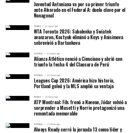
Por otro lado,
Rusia e Irán
, principales aliados del
Juventud Antoniana va por su primer triunfo
gobierno sirio, celebraron el anuncio. El portavoz del
ante Alvarado en el Federal A: duelo clave por el
Nonagonal
Kremlin afirmó que la decisión de Trump es “un paso
hacia la estabilidad en Medio Oriente”.
TENIS
21 horas ago
WTA Toronto 2026: Sabalenka y Swiatek
¿Qué cambia para Siria?
avanzaron, Kostyuk eliminó a Keys y Anisimova
sobrevivió a Bartunkova
El levantamiento de sanciones podría abrir la puerta a
FUTBOL
22 horas ago
inversiones extranjeras, al restablecimiento de
Alianza Atlético venció a Cienciano y abrió con
relaciones comerciales con empresas occidentales y al
triunfo la fecha 4 del Clausura de Perú
acceso a sistemas bancarios internacionales. No
FUTBOL
22 horas ago
obstante, la implementación real de esta política
Leagues Cup 2026: América hizo historia,
dependerá de su eventual retorno al poder. Como
Portland goleó y la MLS amplió su ventaja
candidato, Trump no tiene autoridad ejecutiva, por lo
TENIS
22 horas ago
que el anuncio fue interpretado más como una promesa
ATP Montreal: Fils frenó a Navone, Jódar volvió a
electoral que como una acción inmediata.
sorprender a Musetti y Norrie protagonizó una
remontada memorable
Fuentes del Departamento de Estado señalaron que “no
FUTBOL
22 horas ago
hay cambios oficiales en la política estadounidense hacia
Always Ready cerró la jornada 13 como líder y