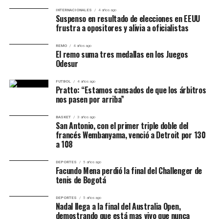
INTERNACIONALES
4 años ago
Suspenso en resultado de elecciones en EEUU
frustra a opositores y alivia a oficialistas
REMO
4 años ago
El remo suma tres medallas en los Juegos
Odesur
FUTBOL
4 años ago
Pratto: “Estamos cansados de que los árbitros
nos pasen por arriba”
BASKET
3 años ago
San Antonio, con el primer triple doble del
francés Wembanyama, venció a Detroit por 130
a 108
DEPORTES
5 años ago
Facundo Mena perdió la final del Challenger de
tenis de Bogotá
DEPORTES
5 años ago
Nadal llega a la final del Australia Open,
demostrando que está mas vivo que nunca