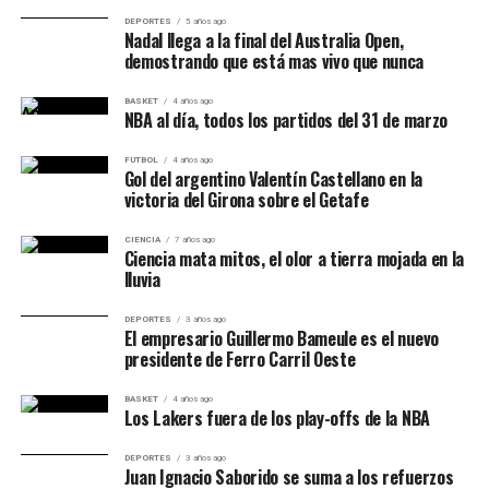
DEPORTES
5 años ago
Nadal llega a la final del Australia Open,
demostrando que está mas vivo que nunca
BASKET
4 años ago
NBA al día, todos los partidos del 31 de marzo
FUTBOL
4 años ago
Gol del argentino Valentín Castellano en la
victoria del Girona sobre el Getafe
CIENCIA
7 años ago
Ciencia mata mitos, el olor a tierra mojada en la
lluvia
DEPORTES
3 años ago
El empresario Guillermo Bameule es el nuevo
presidente de Ferro Carril Oeste
BASKET
4 años ago
Los Lakers fuera de los play-offs de la NBA
DEPORTES
3 años ago
Juan Ignacio Saborido se suma a los refuerzos