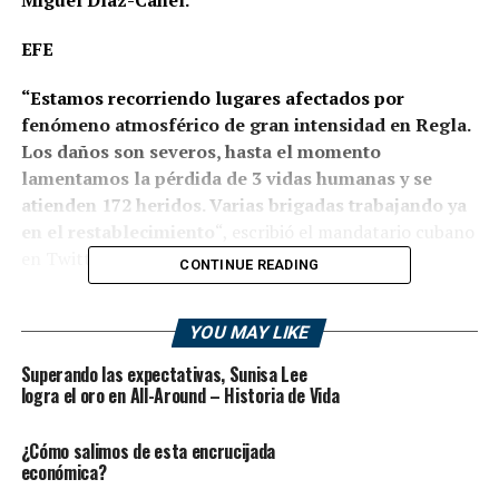
EFE
“Estamos recorriendo lugares afectados por
fenómeno atmosférico de gran intensidad en Regla.
Los daños son severos, hasta el momento
lamentamos la pérdida de 3 vidas humanas y se
atienden 172 heridos. Varias brigadas trabajando ya
en el restablecimiento
“, escribió el mandatario cubano
en Twitter.
CONTINUE READING
El tornado afectó a los distritos capitalinos de
Regla, Diez de Octubre y San Miguel del Padrón y
YOU MAY LIKE
causó “cuantiosos daños en instalaciones públicas y
Superando las expectativas, Sunisa Lee
viviendas”, informaron las autoridades en un
logra el oro en All-Around – Historia de Vida
comunicado.
¿Cómo salimos de esta encrucijada
También se han registrado
“ligeras inundaciones en
económica?
varios sectores del Malecón de La Habana y otras