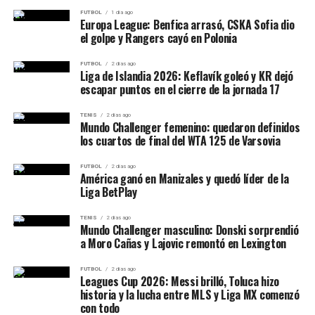
FUTBOL
1 día ago
Europa League: Benfica arrasó, CSKA Sofia dio
el golpe y Rangers cayó en Polonia
FUTBOL
2 días ago
Liga de Islandia 2026: Keflavík goleó y KR dejó
escapar puntos en el cierre de la jornada 17
TENIS
2 días ago
Mundo Challenger femenino: quedaron definidos
los cuartos de final del WTA 125 de Varsovia
FUTBOL
2 días ago
América ganó en Manizales y quedó líder de la
Liga BetPlay
TENIS
2 días ago
Mundo Challenger masculino: Donski sorprendió
a Moro Cañas y Lajovic remontó en Lexington
FUTBOL
2 días ago
Leagues Cup 2026: Messi brilló, Toluca hizo
historia y la lucha entre MLS y Liga MX comenzó
con todo