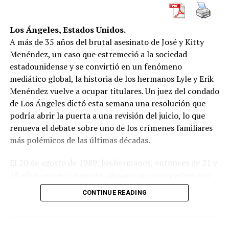
ámbito local como internacional. Organismos de
derechos humanos, sindicatos del sector público y
asociaciones de migrantes expresaron su preocupación
Los Ángeles, Estados Unidos.
por lo que consideran una política
discriminatoria
y
A más de 35 años del brutal asesinato de José y Kitty
contraria a los principios básicos de acceso
Menéndez, un caso que estremeció a la sociedad
universal
.
estadounidense y se convirtió en un fenómeno
mediático global, la historia de los hermanos Lyle y Erik
“Se está criminalizando la migración y debilitando el
Menéndez vuelve a ocupar titulares. Un juez del condado
sistema de salud y educación pública en nombre del
de Los Ángeles dictó esta semana una resolución que
ajuste económico”, dijo a este medio Mariana Córdoba,
podría abrir la puerta a una revisión del juicio, lo que
directora de la ONG Migrantes Unidos. “Muchas de estas
renueva el debate sobre uno de los crímenes familiares
personas trabajan, tributan y son parte activa de la
más polémicos de las últimas décadas.
economía argentina”.
El 20 de agosto de 1989, los hermanos, entonces de 21 y
Desde el gobierno, sin embargo, insisten en que
no se
18 años respectivamente, dispararon a sus padres con
trata de xenofobia
, sino de
racionalización del gasto
escopetas mientras estos veían televisión en la mansión
CONTINUE READING
estatal
en un contexto de fuerte crisis económica, alta
familiar de Beverly Hills. Tras meses de aparente duelo,
inflación y deuda fiscal. “Argentina no puede sostener
las sospechas sobre los jóvenes aumentaron, hasta que
una carga estructural insostenible mientras el 50% de
confesaron el crimen. Su argumento: actuaron en