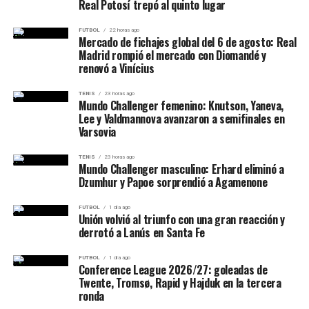
Siria”, dejando en claro que se trata, por ahora, de una
Real Potosí trepó al quinto lugar
declaración de intenciones.
FUTBOL
22 horas ago
Mercado de fichajes global del 6 de agosto: Real
Un gesto electoral en plena campaña
Madrid rompió el mercado con Diomandé y
renovó a Vinícius
El anuncio ocurre a menos de seis meses de las
elecciones presidenciales estadounidenses. Trump ha
TENIS
23 horas ago
Mundo Challenger femenino: Knutson, Yaneva,
intensificado su discurso antiintervencionista y ha
Lee y Valdmannova avanzaron a semifinales en
prometido revertir lo que llama “la diplomacia fallida
Varsovia
del pantano de Washington”. Su mensaje parece apuntar
TENIS
23 horas ago
a un electorado cansado de las guerras y del rol
Mundo Challenger masculino: Erhard eliminó a
militarista de EE.UU. en el mundo.
Dzumhur y Papoe sorprendió a Agamenone
Queda por ver si este nuevo viraje en política exterior
FUTBOL
1 día ago
Unión volvió al triunfo con una gran reacción y
consolidará apoyos o generará divisiones dentro de su
derrotó a Lanús en Santa Fe
propio partido, donde aún persisten sectores
neoconservadores que consideran a Siria una amenaza
FUTBOL
1 día ago
Conference League 2026/27: goleadas de
estratégica para la seguridad de Israel y los intereses
Twente, Tromsø, Rapid y Hajduk en la tercera
estadounidenses en la región.
ronda