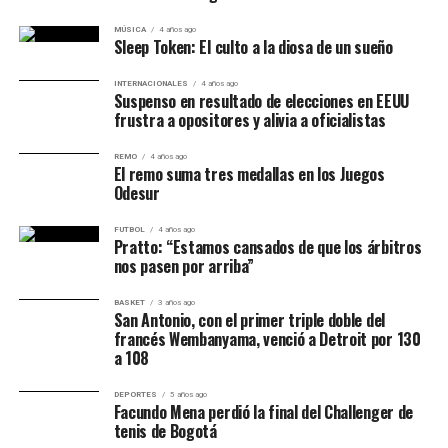
MÚSICA
4 años ago
Sleep Token: El culto a la diosa de un sueño
INTERNACIONALES
4 años ago
Suspenso en resultado de elecciones en EEUU
frustra a opositores y alivia a oficialistas
REMO
4 años ago
El remo suma tres medallas en los Juegos
Odesur
FUTBOL
4 años ago
Pratto: “Estamos cansados de que los árbitros
nos pasen por arriba”
BASKET
3 años ago
San Antonio, con el primer triple doble del
francés Wembanyama, venció a Detroit por 130
a 108
DEPORTES
5 años ago
Facundo Mena perdió la final del Challenger de
tenis de Bogotá