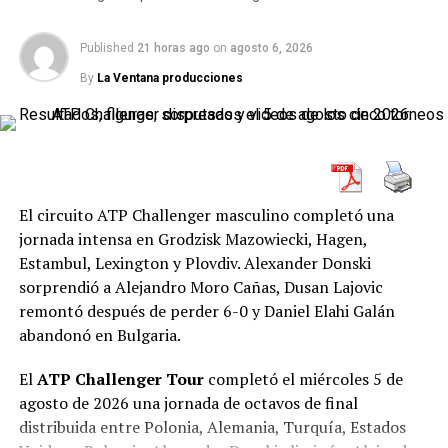
jugará con ranking protegido.
Justina Mikulskyte derrotó a Katarzyna Kawa por 7-
Entre las damas la única que se aseguró su ingreso
5, 2-6 y 6-1
Published
y consiguió una de las victorias más
21 horas ago
on
agosto 6, 2026
directo es la rosarina Nadia Podoroska (101).
destacadas de la jornada.
By
La Ventana producciones
La representante lituana se quedó con un primer parcial
muy cerrado, pero sufrió una clara reacción de la quinta
RELATED TOPICS:
ATP
ATP TOUR
CAMILO UGO CARABELLI
FACUNDO BAGNIS
FACUNDO DÍAZ ACOSTA
preclasificada durante el segundo. Kawa se impuso por
GENARO OLIVIERI
RENZO OLIVO
ROLAND GARROS
TENIS
6-2 y parecía haber cambiado el desarrollo del
TENIS INTERNACIONAL
THIAGO TIRANTE
El circuito ATP Challenger masculino completó una
encuentro.
UP NEXT
jornada intensa en Grodzisk Mazowiecki, Hagen,
Julia Riera brilló con luz propia y es semifinalista en el
Estambul, Lexington y Plovdiv. Alexander Donski
WTA 250 de Rabat
sorprendió a Alejandro Moro Cañas, Dusan Lajovic
remontó después de perder 6-0 y Daniel Elahi Galán
DON'T MISS
abandonó en Bulgaria.
La argentina Riera accedió a los cuartos de final del
Abierto de Rabat
El
ATP Challenger Tour
completó el miércoles 5 de
agosto de 2026 una jornada de octavos de final
distribuida entre Polonia, Alemania, Turquía, Estados