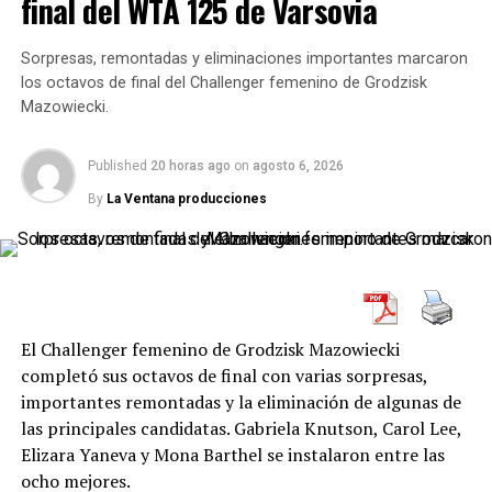
final del WTA 125 de Varsovia
(118), quien más tarde derrotó al británico Jan Choinski
(177) por 3-6, 4-6 y 6-0.
Sorpresas, remontadas y eliminaciones importantes marcaron
En tanto el bragadense Olivieri (227) se impuso contra
los octavos de final del Challenger femenino de Grodzisk
Mazowiecki.
el belga Michael Geerts (250) por 6-2 y 7-5, luego de 1
hora y 27 minutos de encuentro, para jugar en la
próxima instancia ante el búlgaro Adrián Andreev (214),
Published
20 horas ago
on
agosto 6, 2026
quien le ganó al bonaerense Juan Pablo Ficovich por 6-2
By
La Ventana producciones
y 7-5, tras 1 hora y 45 minutos de match.
Seis argentinos quedan a un paso de ingresar al cuadro
El Challenger femenino de Grodzisk Mazowiecki
principal de Roland Garros
completó sus octavos de final con varias sorpresas,
En cuanto a las derrotas, a las mencionada de Collarini y
importantes remontadas y la eliminación de algunas de
Ficovich se sumaron las del porteño Juan Manuel
las principales candidatas. Gabriela Knutson, Carol Lee,
Cerúndolo (104) ante el serbio Hamad Medjedovic (168)
Elizara Yaneva y Mona Barthel se instalaron entre las
por 6-3, 3-6 y 6-3, la del pilarense Santiago Rodríguez
ocho mejores.