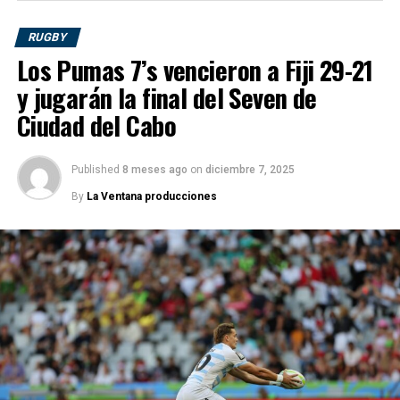
02 a 03 de Diciembre – Dubai
RUGBY
09 a 10 de Diciembre – Ciudad del Cabo
Los Pumas 7’s vencieron a Fiji 29-21
y jugarán la final del Seven de
26 a 28 de Enero – Perth
Ciudad del Cabo
23 a 25 de Febrero – Vancouver
Published
8 meses ago
on
diciembre 7, 2025
02 a 03 de Marzo – Los Ángeles
By
La Ventana producciones
05 a 07 de Abril – Hong Kong
03 a 05 de Mayo – Singapur
31 de Mayo a 02 de Junio – Madrid
RELATED TOPICS:
ARGENTINA
LOS PUMAS ´7
RUGBY SEVEN