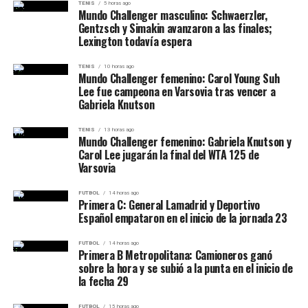
del equipo
– Los Pumas 7’s
TENIS
5 horas ago
Mundo Challenger masculino: Schwaerzler,
El conjunto oceánico volvió a descontar con otro try de
derrotaron 24-19 a Francia
Gentzsch y Simakin avanzaron a las finales;
Naduvalo (29-14) y sobre el cierre sumó uno más a
Lexington todavía espera
través de
Ratu Maisamoa
, pero la victoria nunca estuvo
Los Pumas 7’s demostraron nuevamente su fortaleza
TENIS
10 horas ago
en peligro.
colectiva: presión, dinamismo, ejecución técnica y
Mundo Challenger femenino: Carol Young Suh
Lee fue campeona en Varsovia tras vencer a
liderazgo en momentos críticos. Con este resultado,
Gabriela Knutson
Argentina suma su
segundo triunfo consecutivo
y
Los Pumas 7’s, a una final
mantiene puntaje ideal en Sudáfrica, consolidándose
TENIS
13 horas ago
Mundo Challenger femenino: Gabriela Knutson y
inolvidable
como serio candidato.
Carol Lee jugarán la final del WTA 125 de
Varsovia
Con una defensa intensa, disciplina, actitud y un ataque
preciso, Argentina venció con autoridad a Fiji y se metió
FUTBOL
14 horas ago
Primera C: General Lamadrid y Deportivo
en la final del Seven de Ciudad del Cabo. Cerca del
Español empataron en el inicio de la jornada 23
mediodía argentino, buscará el título ante Sudáfrica.
FUTBOL
14 horas ago
Primera B Metropolitana: Camioneros ganó
Los Pumas 7’s están encendidos, confiados y jugando un
sobre la hora y se subió a la punta en el inicio de
nivel altísimo. La ilusión está más viva que nunca.
la fecha 29
FUTBOL
15 horas ago