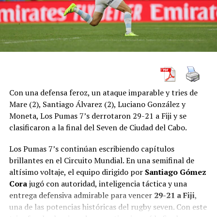
UP NEXT
Los All Blacks se consagran otra vez campeones del
Rugby Championship tras arrollar a Australia
DON'T MISS
Los Pumitas vencieron a Fiji, Francia es TRICAMPEON del
Sub 20 de Sudáfrica
Con una defensa feroz, un ataque imparable y tries de
Mare (2), Santiago Álvarez (2), Luciano González y
Moneta, Los Pumas 7’s derrotaron 29-21 a Fiji y se
clasificaron a la final del Seven de Ciudad del Cabo.
Los Pumas 7’s continúan escribiendo capítulos
brillantes en el Circuito Mundial. En una semifinal de
altísimo voltaje, el equipo dirigido por
Santiago Gómez
Cora
jugó con autoridad, inteligencia táctica y una
entrega defensiva admirable para vencer
29-21 a Fiji
,
una de las potencias históricas del rugby seven. Con este