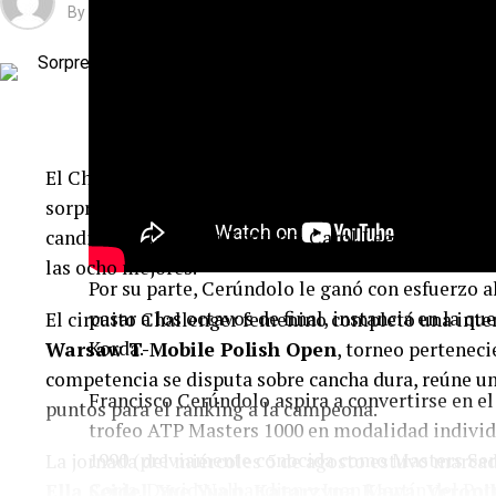
By
La Ventana producciones
El Challenger femenino de Grodzisk Mazowiecki com
sorpresas, importantes remontadas y la eliminación
candidatas. Gabriela Knutson, Carol Lee, Elizara Ya
las ocho mejores.
Por su parte, Cerúndolo le ganó con esfuerzo 
pasar a los octavos de final, instancia en la q
El circuito Challenger femenino completó una inten
Korda.
Warsaw T-Mobile Polish Open
, torneo perteneci
competencia se disputa sobre cancha dura, reúne un
Francisco Cerúndolo aspira a convertirse en e
puntos para el ranking a la campeona.
trofeo ATP Masters 1000 en modalidad individu
1990 (previamente conocida como Masters Ser
La jornada del miércoles 5 de agosto estuvo marcad
Coria, David Nalbandian y Juan Martín del Potr
Ella Seidel, Yue Yuan, Katarzyna Kawa, Vero