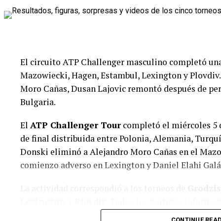
El circuito ATP Challenger masculino completó una
Mazowiecki, Hagen, Estambul, Lexington y Plovdiv.
Moro Cañas, Dusan Lajovic remontó después de per
Bulgaria.
El
ATP Challenger Tour
completó el miércoles 5 
de final distribuida entre Polonia, Alemania, Turqu
Sin embargo, Mikulskyte recuperó rápidamente el co
Donski eliminó a Alejandro Moro Cañas en el Mazov
solamente un juego y completó su clasificación entr
comienzo adverso en Lexington y Daniel Elahi Galán
próxima rival será Gabriela Knutson.
La actividad correspondió a los torneos de
Grodzis
Carol Lee volvió a remontar
Lexington y Plovdiv
. Todos los partidos informa
individual masculino.
Carol Young Suh Lee superó a Aliona Falei por 
CONTINUE REA