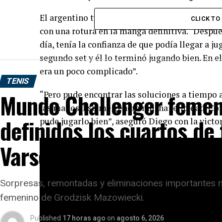
El argentino tuvo que manejar un choque espino
CLICK T
con una rotura en la manga definitiva. “Después
día, tenía la confianza de que podía llegar a j
segundo set y él lo terminó jugando bien. En e
era un poco complicado”.
TENIS
Mundo Challenger femen
“Pero pude encontrar las soluciones a tiempo 
las manos. Eso me genera mucha felicidad. Com
definidos los cuartos de 
pude jugarlo bien”, aseguró Diego con la victo
Varsovia
Sorpresas, remontadas y eliminaciones importantes m
femenino de Grodzisk Mazowiecki.
Published
17 horas ago
on
agosto 6, 2026