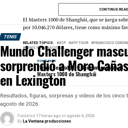
categoría dorada del ATP Tour.
integrantes del grupo de preclasificadas, quedaron 
CONTINUE REA
confirmó los resultados y los cuatro enfrentamiento
El Masters 1000 de Shanghái, que se juega sobr
Justina Mikulskyte eliminó a Katar
por 10.046.270 dólares, tiene como máximo favor
TENIS
Justina Mikulskyte derrotó a Katarzyna Kawa p
RELATED TOPICS:
ATP
ATP TOUR
FRANCISCO CERÚN
Mundo Challenger mascu
TENIS INTERNACIONAL
victorias más destacadas de la jornada.
sorprendió a Moro Cañas
DON'T MISS
La representante lituana se quedó con un primer par
“Fran” Cerúndolo y Báez avanzan en el
reacción de la quinta preclasificada durante el seg
Masters 1000 de Shanghái
en Lexington
haber cambiado el desarrollo del encuentro.
Resultados, figuras, sorpresas y videos de los cinco
agosto de 2026.
Published
17 horas ago
on
agosto 6, 2026
By
La Ventana producciones