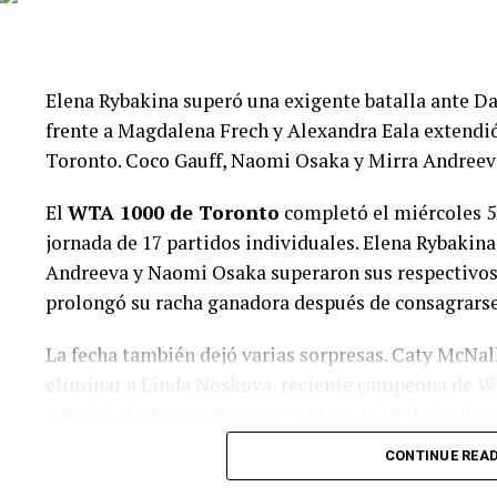
parcial claramente desfavorable.
Falei dominó el comienzo y se llevó el primer set c
parcial y profundizó su superioridad durante la defi
Elena Rybakina superó una exigente batalla ante Da
frente a Magdalena Frech y Alexandra Eala extend
La estadounidense continúa avanzando en un sector 
Toronto. Coco Gauff, Naomi Osaka y Mirra Andreev
temprana eliminación de Jacquemot. En cuartos de f
Falkowska.
El
WTA 1000 de Toronto
completó el miércoles 5
jornada de 17 partidos individuales. Elena Rybakina,
Gabriela Knutson dio el golpe ante E
Andreeva y Naomi Osaka superaron sus respectivos
prolongó su racha ganadora después de consagrars
Una de las grandes sorpresas fue protagonizada po
segunda cabeza de serie, Ella Seidel, por
6-3 y 6-4
.
La fecha también dejó varias sorpresas. Caty McNal
eliminar a Linda Noskova, reciente campeona de W
autoridad a Emma Navarro; y Maya Joint dejó afuera 
total, cuatro encuentros necesitaron un tercer set y 
CONTINUE REA
consecutivos.