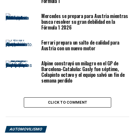
Fórmula 1
Tanto
Hamilton
como su compañero
Charles Leclerc
quedaron fuera en la Q2 del sábado, clasificando 11° y
Mercedes se prepara para Austria mientras
12°, respectivamente. El panorama para Ferrari no era
busca resolver su gran debilidad en la
Fórmula 1 2026
alentador, y los Tifosi temían otro resultado
decepcionante en casa.
Ferrari prepara un salto de calidad para
Austria con un nuevo motor
Pero el domingo todo cambió. Leclerc adelantó
posiciones con un undercut temprano y Hamilton, con
Alpine construyó un milagro en el GP de
una estrategia más conservadora, extendió su stint con
Barcelona-Cataluña: Gasly fue séptimo,
neumáticos duros y aprovechó al máximo un coche de
Colapinto octavo y el equipo salvó un fin de
seguridad virtual provocado por el abandono de
Kimi
semana perdido
Antonelli
. Esa ventana le permitió cambiar neumáticos
sin perder tiempo y colocarse en posición de atacar en
el tramo final.
CLICK TO COMMENT
AUTOMOVILISMO