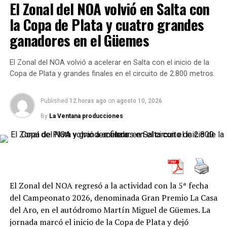
El Zonal del NOA volvió en Salta con
la Copa de Plata y cuatro grandes
ganadores en el Güemes
El Zonal del NOA volvió a acelerar en Salta con el inicio de la
Copa de Plata y grandes finales en el circuito de 2.800 metros.
Hamilton emocionado en Imola: “Sentí lo mismo que al ver
correr a Schumacher”
Published
12 horas ago
on
agosto 10, 2026
El británico superó a
Alex Albon
, estrella del equipo
By
La Ventana producciones
Williams, y quedó al acecho del podio, presionando a
Oscar Piastri
hasta la última vuelta. Aunque no logró
subir al podio, su cuarto lugar fue una bocanada de aire
fresco tanto para él como para la escudería italiana.
Al final de la carrera,
Hamilton sorprendió por radio
El Zonal del NOA regresó a la actividad con la 5ª fecha
con un mensaje efusivo: “¡Muchísimas gracias,
del Campeonato 2026, denominada Gran Premio La Casa
compañeros! ¡Gran carrera, paradas fantásticas, el
del Aro, en el autódromo Martín Miguel de Güemes. La
coche se sintió genial! ¡Grazie a todos! Y para los
jornada marcó el inicio de la Copa de Plata y dejó