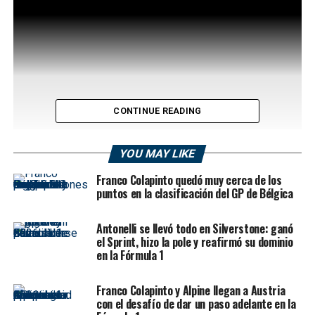
CONTINUE READING
YOU MAY LIKE
Franco Colapinto quedó muy cerca de los
Lewis Hamilton sorprendido por los Tifosi
tras una
puntos en la clasificación del GP de Bélgica
sólida actuación en el Gran Premio de Emilia-Romaña,
donde finalizó cuarto luego de una gran remontada y
Antonelli se llevó todo en Silverstone: ganó
una estrategia acertada por parte de la Scuderia Ferrari.
el Sprint, hizo la pole y reafirmó su dominio
El británico no solo celebró su mejor desempeño del año
en la Fórmula 1
con el SF-25, sino que también se dejó llevar por la
emoción de correr frente al apasionado público italiano.
Franco Colapinto y Alpine llegan a Austria
con el desafío de dar un paso adelante en la
El fin de semana había comenzado con un sabor amargo.