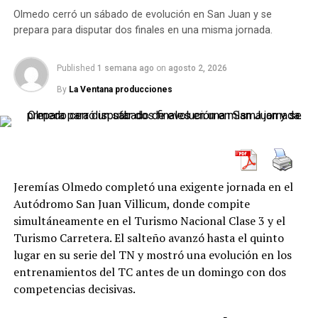
Olmedo cerró un sábado de evolución en San Juan y se
RELATED TOPICS:
FERRARI
FÓRMULA 1
IMOLA
La competencia se desarrolló sobre el circuito de
2.800
LEWIS HAMILTON
prepara para disputar dos finales en una misma jornada.
metros
, en sentido antihorario, conocido popularmente
como
“La Viborita”
. Pese a las bajas temperaturas, el
UP NEXT
La estrategia fallida de Sauber condenó a Bortoleto al
sol acompañó durante toda la jornada y hubo una muy
Published
1 semana ago
on
agosto 2, 2026
último lugar en Imola
buena presencia de público proveniente de
Salta, Jujuy
By
La Ventana producciones
y Tucumán
, lo que volvió a confirmar el fuerte
DON'T MISS
acompañamiento al automovilismo regional.
Sudáfrica pone en marcha la tercera ronda del Rally
Raid con voces protagonistas
Comenzó la Copa de Plata
Jeremías Olmedo completó una exigente jornada en el
La 5ª fecha puso en marcha la
Copa de Plata
, que
Autódromo San Juan Villicum, donde compite
comprenderá las últimas cuatro fechas del calendario.
simultáneamente en el Turismo Nacional Clase 3 y el
Todos los pilotos iniciaron esta etapa con cero puntos,
Turismo Carretera. El salteño avanzó hasta el quinto
aunque los resultados seguirán sumando
lugar en su serie del TN y mostró una evolución en los
simultáneamente para el
Campeonato Anual
, que
entrenamientos del TC antes de un domingo con dos
continuará definiendo al campeón oficial de la
competencias decisivas.
temporada y el ranking para el próximo año.