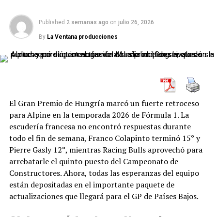
del Turismo Nacional.
para
Joaquín Campusano
y
Tomás “Toto” Aráoz
.
Published
2 semanas ago
on
julio 26, 2026
El balance dejó señales positivas. En el TC avanzó seis
La final tuvo todos los condimentos. Vuyovich largó
By
La Ventana producciones
posiciones entre el primer y el segundo entrenamiento,
desde el 19º puesto y protagonizó una gran remontada
mientras que en el TN completó una buena serie y cruzó
hasta llegar al tercer lugar en la séptima vuelta. Desde
la bandera a cuadros en el quinto puesto. El desafío
allí, la pelea con Aráoz fue intensa y se extendió
ahora será trasladar esa evolución a dos carreras
prácticamente hasta la bandera a cuadros.
extensas, exigentes y con muy poco margen para la
desconcentración.
El Gran Premio de Hungría marcó un fuerte retroceso
para Alpine en la temporada 2026 de Fórmula 1. La
Olmedo en San Juan: un fin de
escudería francesa no encontró respuestas durante
todo el fin de semana, Franco Colapinto terminó 15° y
semana con doble actividad
Pierre Gasly 12°, mientras Racing Bulls aprovechó para
arrebatarle el quinto puesto del Campeonato de
La presencia de Jeremías Olmedo en San Juan tiene una
Constructores. Ahora, todas las esperanzas del equipo
particularidad poco habitual: el salteño debe alternar
están depositadas en el importante paquete de
durante el mismo fin de semana entre el Turismo
actualizaciones que llegará para el GP de Países Bajos.
Nacional Clase 3 y el Turismo Carretera.