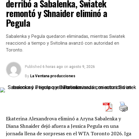
derribó a Sabalenka, Swiatek
remontó y Shnaider eliminó a
Pegula
Sabalenka y Pegula quedaron eliminadas, mientras Swiatek
reaccionó a tiempo y Svitolina avanzó con autoridad en
Toronto.
Published
6 horas ago
on
agosto 9, 2026
By
La Ventana producciones
DESDE LA VENTANA
Con un récord de 19-8 en este torneo, y semifinalista en
2023 y 2024,
Zverev
aparece con peso propio entre los
grandes favoritos. Llega tras perder la final de Stuttgart
ante
Taylor Fritz
, pero con clara motivación: “Tengo
Ekaterina Alexandrova eliminó a Aryna Sabalenka y
muchas ganas de jugar aquí otra vez”.
Diana Shnaider dejó afuera a Jessica Pegula en una
jornada llena de sorpresas en el WTA Toronto 2026. Iga
En paralelo,
Daniil Medvedev
hizo historia en la misma