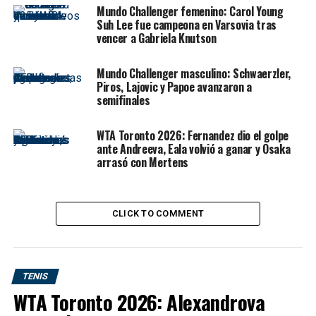
con primer saque) y una agresividad notable al resto.
Mundo Challenger femenino: Carol Young
Suh Lee fue campeona en Varsovia tras
vencer a Gabriela Knutson
“Fue un buen inicio de torneo. Estuve agresivo,
especialmente al resto. Sentía que le quitaba tiempo a
Mundo Challenger masculino: Schwaerzler,
su juego”, explicó
Zverev
, que ya fue finalista en Halle
Piros, Lajovic y Papoe avanzaron a
en 2016 y 2017. Ahora, busca sumar su séptimo título en
semifinales
suelo alemán y el primero sobre césped.
WTA Toronto 2026: Fernandez dio el golpe
ante Andreeva, Eala volvió a ganar y Osaka
arrasó con Mertens
CLICK TO COMMENT
TENIS
WTA Toronto 2026: Alexandrova