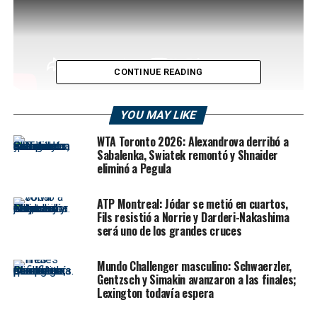
CONTINUE READING
Zverev se refuerza como candidato a todo en Halle y
YOU MAY LIKE
Medvedev alcanza 400 victorias en el circuito de la
WTA Toronto 2026: Alexandrova derribó a
ATP
en un miércoles cargado de emociones para el
Sabalenka, Swiatek remontó y Shnaider
tenis mundial. El
Terra Wortmann Open
vivió una
eliminó a Pegula
jornada especial, con el sólido debut del ídolo local
Alexander Zverev
y un nuevo hito profesional para el
ATP Montreal: Jódar se metió en cuartos,
ruso
Daniil Medvedev
.
Fils resistió a Norrie y Darderi-Nakashima
será uno de los grandes cruces
A casi una década de su última final en casa,
Zverev
volvió a ilusionar a sus compatriotas con una actuación
Mundo Challenger masculino: Schwaerzler,
imponente ante
Marcos Giron
. Con un claro 6-1, 6-2 en
Gentzsch y Simakin avanzaron a las finales;
Lexington todavía espera
apenas 79 minutos, el actual No. 3 del mundo mostró
potencia al servicio (10 aces, 82% de puntos ganados