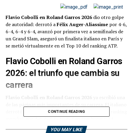
Flavio Cobolli en Roland Garros 2026
dio otro golpe
de autoridad: derrotó a
Félix Auger-Aliassime
por 4-6,
6-4, 6-4 y 6-4, avanzó por primera vez a semifinales de
un Grand Slam, aseguró un finalista italiano en París y
se metió virtualmente en el Top 10 del ranking ATP.
Flavio Cobolli en Roland Garros
2026: el triunfo que cambia su
carrera
Flavio Cobolli en Roland Garros 2026
ya escribió una
de las páginas más importantes de su carrera. El italiano
derrotó a
Félix Auger-Aliassime
, número 6 del ranking
CONTINUE READING
mundial, por 4-6, 6-4, 6-4 y 6-4 en tres horas y 24
minutos, y se clasificó por primera vez a las semifinales
YOU MAY LIKE