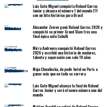
de un torneo de Grand Slam.
Luis Guto Miguel conquista Roland Garros
El triunfo tiene una dimensión enorme por varios
Junior y alcanza el número 1 del mundo ITF
con un hito histórico para Brasil
motivos. Primero, porque Cobolli venció a un jugador
Top 10 en una instancia de máxima presión. Segundo,
Alexander Zverev ganó Roland Garros 2026 y
porque llegó después de perder el primer set y estar
conquistó su primer Grand Slam tras una
break abajo en el segundo. Tercero, porque con esta
final épica ante Cobolli
victoria se instala virtualmente en el Top 10 del ranking
ATP. Y cuarto, porque asegura que Italia tendrá un
Mirra Andreeva conquistó Roland Garros
representante en la final de Roland Garros.
2026 y escribió una historia de madurez,
talento y superación con solo 19 años
El dato es histórico: Cobolli enfrentará en semifinales a
Matteo Arnaldi
, quien avanzó tras el retiro de
Matteo
Maja Chwalinska, de pedir hotel en París a
Berrettini
. De esta manera, el tenis italiano tendrá un
ganar más que en toda su carrera
finalista garantizado en París, algo impensado para
muchos después de la eliminación temprana de
Jannik
Luis Guto Miguel alcanza la final de Roland
Sinner
, que llegaba como número 1 del mundo y gran
Garros Junior y será el nuevo número uno del
mundo
candidato al título.
Matteo Arnaldi se retiró de Roland Garros