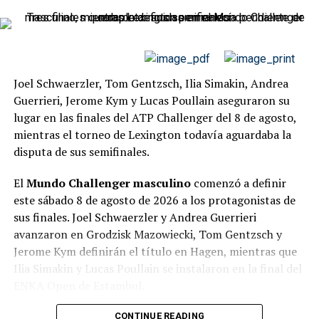
El italiano se agarró a la cancha, empezó a soltar mejor
la derecha, aprovechó una seguidilla de errores de su
rival y se apoyó en el empuje del público de la
Philippe
Chatrier
. Desde allí, el partido cambió de clima. Cobolli
Joel Schwaerzler, Tom Gentzsch, Ilia Simakin, Andrea
ganó cinco de los siguientes seis games, se llevó el
Guerrieri, Jerome Kym y Lucas Poullain aseguraron su
segundo set por 6-4 y equilibró el marcador.
lugar en las finales del ATP Challenger del 8 de agosto,
Ese parcial fue el quiebre emocional del encuentro.
mientras el torneo de Lexington todavía aguardaba la
disputa de sus semifinales.
“Sentía que podía estar ante la
El
Mundo Challenger masculino
comenzó a definir
este sábado 8 de agosto de 2026 a los protagonistas de
oportunidad de mi vida”
sus finales. Joel Schwaerzler y Andrea Guerrieri
avanzaron en Grodzisk Mazowiecki, Tom Gentzsch y
Después del triunfo, Cobolli explicó que el partido tuvo
Jerome Kym definirán el título en Hagen, mientras que
dos etapas muy diferentes. El viento fue protagonista en
Ilia Simakin y Lucas Poullain se instalaron en la final del
el primer set y complicó el desarrollo, hasta que el techo
ENKA Open de Estambul.
se cerró en el segundo parcial.
La jornada, sin embargo, todavía no está completa.
Las
CONTINUE READING