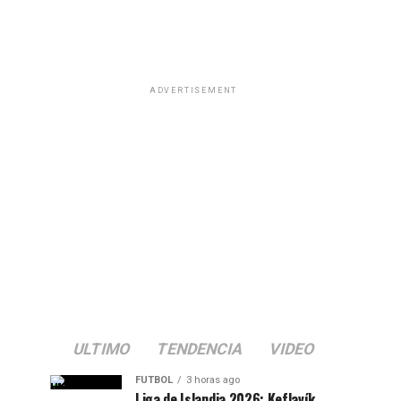
ADVERTISEMENT
ULTIMO
TENDENCIA
VIDEO
FUTBOL
3 horas ago
Liga de Islandia 2026: Keflavík