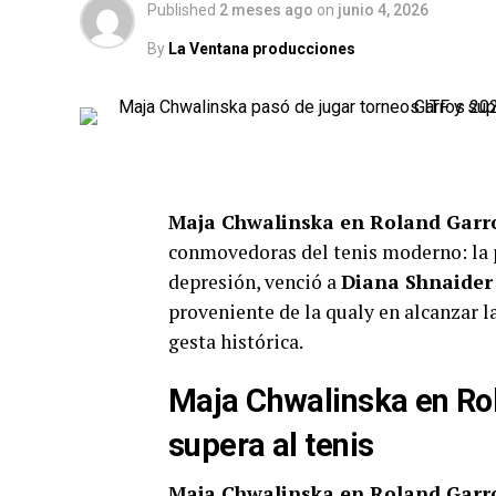
Published
2 meses ago
on
junio 4, 2026
By
La Ventana producciones
Maja Chwalinska en Roland Garr
conmovedoras del tenis moderno: la po
depresión, venció a
Diana Shnaider
proveniente de la qualy en alcanzar l
gesta histórica.
Maja Chwalinska en Rol
supera al tenis
Maja Chwalinska en Roland Garr