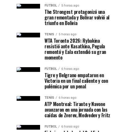
FUTBOL
5 horas ago
The Strongest protagonizó una
gran remontada y Bolívar volvió al
triunfo en Bolivia
TENIS
5 horas ago
WTA Toronto 2026: Rybakina
resistió ante Kasatkina, Pegula
remontó y Eala extendió su gran
momento
FUTBOL
6 horas ago
Tigre y Belgrano empataron en
Victoria en un final caliente y con
polémica por un penal
TENIS
6 horas ago
ATP Montreal: Tirante y Navone
avanzaron en una jornada con las
caídas de Zverev, Medvedev y Fritz
FUTBOL
6 horas ago