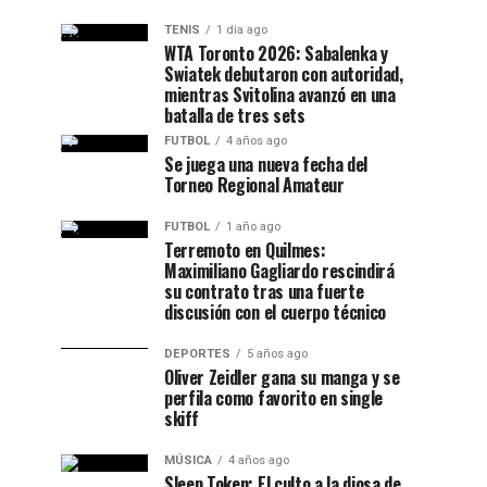
TENIS
1 día ago
WTA Toronto 2026: Sabalenka y
Swiatek debutaron con autoridad,
mientras Svitolina avanzó en una
batalla de tres sets
FUTBOL
4 años ago
Se juega una nueva fecha del
Torneo Regional Amateur
FUTBOL
1 año ago
Terremoto en Quilmes:
Maximiliano Gagliardo rescindirá
su contrato tras una fuerte
discusión con el cuerpo técnico
DEPORTES
5 años ago
Oliver Zeidler gana su manga y se
perfila como favorito en single
skiff
MÚSICA
4 años ago
Sleep Token: El culto a la diosa de