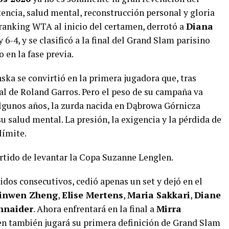
stencia, salud mental, reconstrucción personal y gloria
 ranking WTA al inicio del certamen, derrotó a
Diana
y 6-4, y se clasificó a la final del Grand Slam parisino
 en la fase previa.
ka se convirtió en la primera jugadora que, tras
inal de Roland Garros. Pero el peso de su campaña va
lgunos años, la zurda nacida en Dąbrowa Górnicza
su salud mental. La presión, la exigencia y la pérdida de
límite.
rtido de levantar la Copa Suzanne Lenglen.
dos consecutivos, cedió apenas un set y dejó en el
inwen Zheng
,
Elise Mertens
,
Maria Sakkari
,
Diane
hnaider
. Ahora enfrentará en la final a
Mirra
en también jugará su primera definición de Grand Slam