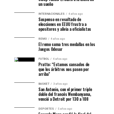
un sueño
INTERNACIONALES
4 años ago
Suspenso en resultado de
elecciones en EEUU frustra a
opositores y alivia a oficialistas
REMO
4 años ago
El remo suma tres medallas en los
Juegos Odesur
FUTBOL
4 años ago
Pratto: “Estamos cansados de
que los árbitros nos pasen por
arriba”
BASKET
3 años ago
San Antonio, con el primer triple
doble del francés Wembanyama,
venció a Detroit por 130 a 108
DEPORTES
5 años ago