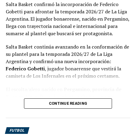
Salta Basket confirmó la incorporación de Federico
Gobetti para afrontar la temporada 2026/27 de La Liga
Argentina. El jugador bonaerense, nacido en Pergamino,
llega con trayectoria nacional e internacional para
sumarse al plantel que buscará ser protagonista.
Salta Basket continúa avanzando en la conformación de
su plantel para la temporada 2026/27 de La Liga
Argentina y confirmó una nueva incorporación:
Federico Gobetti
, jugador bonaerense que vestirá la
camiseta de Los Infernales en el próximo certamen.
El escolta/alero nacido en
Pergamino, provincia de
Buenos Aires
, llega al conjunto salteño con una
importante trayectoria en el básquet nacional e
CONTINUE READING
internacional. Su arribo representa otra pieza de valor
para un equipo que viene armándose con la intención de
competir desde el inicio y volver a ocupar lugares de
FUTBOL
protagonismo dentro de la segunda categoría del