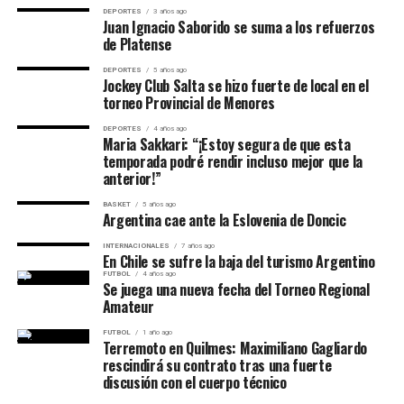
entre ese parcial y el comienzo del tercero.
DEPORTES
3 años ago
Juan Ignacio Saborido se suma a los refuerzos
de Platense
DEPORTES
5 años ago
Jockey Club Salta se hizo fuerte de local en el
torneo Provincial de Menores
DEPORTES
4 años ago
Maria Sakkari: “¡Estoy segura de que esta
temporada podré rendir incluso mejor que la
anterior!”
BASKET
5 años ago
Argentina cae ante la Eslovenia de Doncic
Gibson llegó a recuperar el quiebre en el set decisivo,
INTERNACIONALES
7 años ago
En Chile se sufre la baja del turismo Argentino
aunque Alexandrova volvió a romper en el octavo juego
FUTBOL
4 años ago
Se juega una nueva fecha del Torneo Regional
y después cerró su servicio en cero.
Amateur
Próxima rival:
Aryna Sabalenka.
FUTBOL
1 año ago
Terremoto en Quilmes: Maximiliano Gagliardo
rescindirá su contrato tras una fuerte
Iga Swiatek 6-2 y 6-1 a Viktorija
discusión con el cuerpo técnico