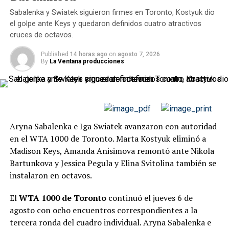
Juventud necesita asumir mayor protagonismo y buscar
Experiencia nacional e internacional
Sabalenka y Swiatek siguieron firmes en Toronto, Kostyuk dio
los tres puntos para fortalecer el empate conseguido en
el golpe ante Keys y quedaron definidos cuatro atractivos
el debut.
cruces de octavos.
Uno de los puntos más importantes de la incorporación
es el recorrido que trae Gobetti. Su carrera incluye
Juventud quiere hacerse fuerte en
Published
14 horas ago
on
agosto 7, 2026
participación en distintos niveles del básquet argentino
By
La Ventana producciones
el Martearena
y también una experiencia internacional en Ecuador,
defendiendo los colores de
Importadora Alvarado
.
Sergio Maza tendrá una novedad importante en
Ese camino le permite llegar a Salta Basket con
ofensiva:
Matías Vicedo está nuevamente disponible
herramientas competitivas, conocimiento del juego y
después de cumplir la suspensión por acumulación de
Aryna Sabalenka e Iga Swiatek avanzaron con autoridad
capacidad de adaptación a diferentes contextos. En una
amarillas.
en el WTA 1000 de Toronto. Marta Kostyuk eliminó a
Liga Argentina cada vez más pareja y exigente, sumar
Madison Keys, Amanda Anisimova remontó ante Nikola
jugadores con ese tipo de trayectoria puede marcar
La contracara será la ausencia de
Martín Esparza
, quien
Bartunkova y Jessica Pegula y Elina Svitolina también se
diferencias durante la temporada.
llegó al límite de cinco tarjetas y no podrá jugar. El
instalaron en octavos.
cuerpo técnico evaluó diferentes alternativas para
Gobetti también remarcó la dificultad del torneo y la
cubrir ese sector y Joaquín Iturrieta aparece entre las
El
WTA 1000 de Toronto
continuó el jueves 6 de
motivación que implica sumarse a un equipo con
opciones. El material aportado también señala que
agosto con ocho encuentros correspondientes a la
objetivos ambiciosos.
Agustín Martínez y Tomás Assennato fueron
tercera ronda del cuadro individual. Aryna Sabalenka e