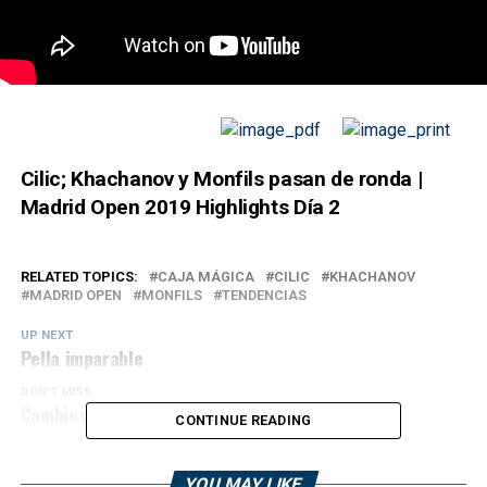
Cilic; Khachanov y Monfils pasan de ronda |
Madrid Open 2019 Highlights Día 2
RELATED TOPICS:
CAJA MÁGICA
CILIC
KHACHANOV
MADRID OPEN
MONFILS
TENDENCIAS
UP NEXT
Pella imparable
DON'T MISS
Cambios en el Ranking de la ATP
CONTINUE READING
YOU MAY LIKE