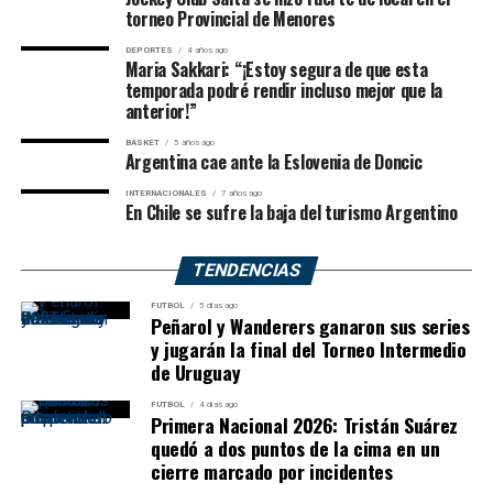
torneo Provincial de Menores
DEPORTES
4 años ago
Maria Sakkari: “¡Estoy segura de que esta
temporada podré rendir incluso mejor que la
anterior!”
BASKET
5 años ago
Argentina cae ante la Eslovenia de Doncic
La semifinalista de Toronto 2024 resolvió así el
encuentro con dos marcadores idénticos.
INTERNACIONALES
7 años ago
En Chile se sufre la baja del turismo Argentino
Próxima rival:
Jessica Pegula.
TENDENCIAS
Jessica Pegula 6-4 y 6-0 a Kamilla
FUTBOL
5 días ago
Peñarol y Wanderers ganaron sus series
Rakhimova
y jugarán la final del Torneo Intermedio
de Uruguay
Pegula necesitó trabajar durante el primer parcial, pero
FUTBOL
4 días ago
Primera Nacional 2026: Tristán Suárez
una vez que logró ganarlo dominó totalmente el
quedó a dos puntos de la cima en un
segundo.
cierre marcado por incidentes