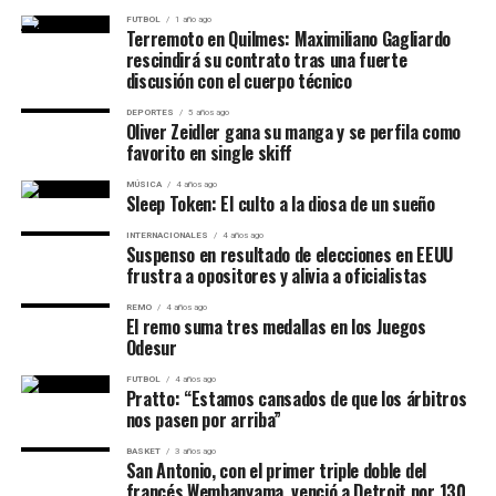
FUTBOL
1 año ago
La estadounidense atravesó algunos problemas durante
Terremoto en Quilmes: Maximiliano Gagliardo
¿Cómo adquirirlo?
rescindirá su contrato tras una fuerte
el primer parcial. Rakhimova consiguió quebrarla
✅ Tener la cuota de socio
discusión con el cuerpo técnico
temprano y posteriormente hubo nuevos intercambios
al día
de rupturas, pero Pegula encontró el break decisivo
DEPORTES
5 años ago
Oliver Zeidler gana su manga y se perfila como
cuando su rival servía para mantenerse en el set.
✅ Acércate a secretaría o
favorito en single skiff
por nuestros canales
MÚSICA
4 años ago
Sleep Token: El culto a la diosa de un sueño
oficiales (WhatsApp socios
INTERNACIONALES
4 años ago
Suspenso en resultado de elecciones en EEUU
3873032500 /
frustra a opositores y alivia a oficialistas
3876137422)
REMO
4 años ago
El remo suma tres medallas en los Juegos
✅ Podes pagarlo con todos
Odesur
los medios de pago…
FUTBOL
4 años ago
Pratto: “Estamos cansados de que los árbitros
pic.twitter.com/Vh8f0sX8Sv
nos pasen por arriba”
Después, la diferencia fue absoluta. Pegula quebró los
BASKET
3 años ago
San Antonio, con el primer triple doble del
primeros dos turnos de servicio de Rakhimova y llegó al
— Juventud Antoniana Oficial (@CJAOficial)
August 4, 2026
francés Wembanyama, venció a Detroit por 130