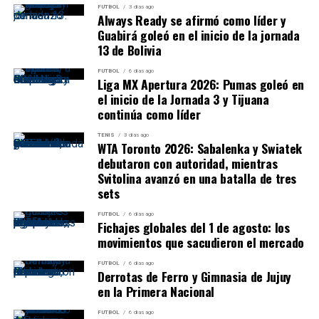
FUTBOL
3 días ago
Always Ready se afirmó como líder y
Guabirá goleó en el inicio de la jornada
13 de Bolivia
FUTBOL
6 días ago
Liga MX Apertura 2026: Pumas goleó en
el inicio de la Jornada 3 y Tijuana
continúa como líder
TENIS
3 días ago
WTA Toronto 2026: Sabalenka y Swiatek
debutaron con autoridad, mientras
La lluvia volvió a interrumpir el encuentro cuando la
Svitolina avanzó en una batalla de tres
estadounidense estaba 4-0 y muy cerca de la
sets
clasificación. Tras la reanudación terminó rápidamente
FUTBOL
6 días ago
el trabajo.
Fichajes globales del 1 de agosto: los
movimientos que sacudieron el mercado
Próxima rival:
Diana Shnaider.
FUTBOL
6 días ago
Derrotas de Ferro y Gimnasia de Jujuy
Marta Kostyuk 6-3 y 6-1 a Madison
en la Primera Nacional
FUTBOL
6 días ago