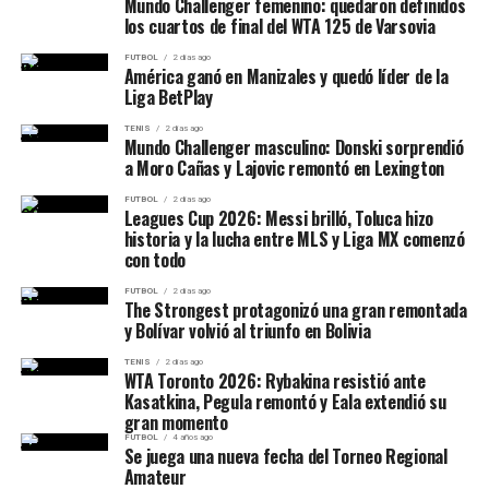
Zona:
B – Fecha 2
Mundo Challenger femenino: quedaron definidos
El comienzo fue parejo y además estuvo condicionado
los cuartos de final del WTA 125 de Varsovia
Estadio:
Padre Ernesto Martearena, Salta
por interrupciones provocadas por la lluvia. Cuando el
Hora:
22:00
FUTBOL
2 días ago
América ganó en Manizales y quedó líder de la
partido consiguió continuidad, la ucraniana tomó
Árbitro:
Matías Billone Carpio.
Liga BetPlay
completamente el control.
Un partido importante para el
TENIS
2 días ago
Mundo Challenger masculino: Donski sorprendió
Desde el 2-2 del primer set, Kostyuk ganó
10 de los
a Moro Cañas y Lajovic remontó en Lexington
futuro del Santo
siguientes 12 juegos
. Quebró para adelantarse en el
sexto game del inicial y posteriormente construyó una
FUTBOL
2 días ago
Leagues Cup 2026: Messi brilló, Toluca hizo
El Nonagonal se disputa a una rueda y cada equipo juega
ventaja de 4-0 en el segundo.
historia y la lucha entre MLS y Liga MX comenzó
ocho encuentros. Los cuatro primeros de cada grupo
con todo
El resultado la coloca ahora frente a Swiatek en uno de
clasificarán a los cuartos de final por el primer ascenso,
FUTBOL
2 días ago
los grandes cruces de los octavos.
mientras que los cinco mejores obtendrán una plaza
The Strongest protagonizó una gran remontada
y Bolívar volvió al triunfo en Bolivia
para la
Copa Argentina 2027
.
Pegula aceleró después de un
TENIS
2 días ago
WTA Toronto 2026: Rybakina resistió ante
𝐒𝐚𝐧𝐭𝐨 𝐚𝐛𝐨𝐧𝐨 💙🤍🤎
primer set parejo
Kasatkina, Pegula remontó y Eala extendió su
👉🏻 Asegurá tu lugar en la
gran momento
FUTBOL
4 años ago
Jessica Pegula
superó a Kamilla Rakhimova por
6-4 y 6-
zona campeonato
Se juega una nueva fecha del Torneo Regional
Amateur
0
.