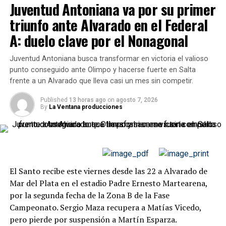
Juventud Antoniana va por su primer
básquet argentino.
triunfo ante Alvarado en el Federal
Gobetti, de
1,92 metros
, llega proveniente de
Club
A: duelo clave por el Nonagonal
Atlético Provincial de Rosario
, luego de desarrollar
una carrera sólida en distintas instituciones. Entre sus
Juventud Antoniana busca transformar en victoria el valioso
pasos anteriores aparecen
Comunicaciones de
punto conseguido ante Olimpo y hacerse fuerte en Salta
Pergamino, Sarmiento de Junín, Gimnasia de
frente a un Alvarado que lleva casi un mes sin competir.
Pergamino, Belgrano de San Nicolás, Pergamino
Básquet
Published
e
Importadora Alvarado de Ecuador
13 horas ago
on
agosto 7, 2026
.
By
La Ventana producciones
Un refuerzo para fortalecer el
proyecto de Los Infernales
La llegada de Federico Gobetti se da en el marco de la
El Santo recibe este viernes desde las 22 a Alvarado de
planificación deportiva de Salta Basket para una nueva
Mar del Plata en el estadio Padre Ernesto Martearena,
edición de La Liga Argentina. El club continúa sumando
por la segunda fecha de la Zona B de la Fase
jugadores con recorrido y compromiso, pensando en un
Campeonato. Sergio Maza recupera a Matías Vicedo,
plantel competitivo y con aspiraciones importantes.
pero pierde por suspensión a Martín Esparza.