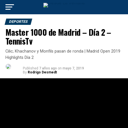
DEPORTES
Master 1000 de Madrid – Día 2 –
TennisTv
Cilic; Khachanov y Monfils pasan de ronda | Madrid Open 2019
Highlights Día 2
Published
7 años ago
on
mayo 7, 2019
By
Rodrigo Desmedt