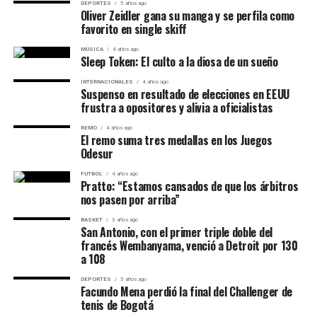
DEPORTES
5 años ago
Golubic
Oliver Zeidler gana su manga y se perfila como
favorito en single skiff
Golubic comenzó quebrando, pero aquella ventaja duró
MÚSICA
4 años ago
Sleep Token: El culto a la diosa de un sueño
muy poco. Swiatek respondió inmediatamente y desde
allí tomó completamente el control.
INTERNACIONALES
4 años ago
Suspenso en resultado de elecciones en EEUU
frustra a opositores y alivia a oficialistas
REMO
4 años ago
El remo suma tres medallas en los Juegos
Odesur
FUTBOL
4 años ago
Pratto: “Estamos cansados de que los árbitros
nos pasen por arriba”
BASKET
3 años ago
San Antonio, con el primer triple doble del
francés Wembanyama, venció a Detroit por 130
a 108
Después del 0-1 inicial, la polaca ganó buena parte de
DEPORTES
5 años ago
Facundo Mena perdió la final del Challenger de
los siguientes juegos y terminó cediendo solamente tres
tenis de Bogotá
en todo el encuentro.