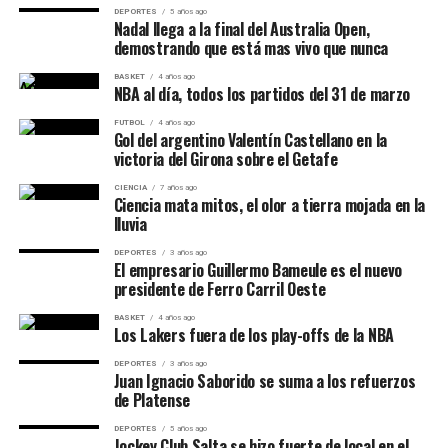
DEPORTES
5 años ago
Nadal llega a la final del Australia Open,
Próxima rival:
Marta Kostyuk.
demostrando que está mas vivo que nunca
BASKET
4 años ago
Diana Shnaider 6-3 y 6-3 a Anna
NBA al día, todos los partidos del 31 de marzo
Kalinskaya
FUTBOL
4 años ago
Gol del argentino Valentín Castellano en la
victoria del Girona sobre el Getafe
Diana Shnaider
tuvo que reaccionar en ambos
CIENCIA
7 años ago
parciales.
Ciencia mata mitos, el olor a tierra mojada en la
lluvia
Kalinskaya quebró primero tanto en el set inicial como
DEPORTES
3 años ago
El empresario Guillermo Bameule es el nuevo
en el segundo, pero Shnaider recuperó inmediatamente
presidente de Ferro Carril Oeste
el servicio en las dos ocasiones. Una vez estabilizada,
consiguió otro break en la zona media de cada parcial.
BASKET
4 años ago
Los Lakers fuera de los play-offs de la NBA
DEPORTES
3 años ago
Juan Ignacio Saborido se suma a los refuerzos
de Platense
DEPORTES
5 años ago
Jockey Club Salta se hizo fuerte de local en el