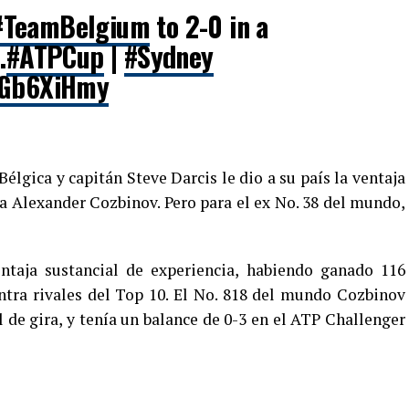
#TeamBelgium
to 2-0 in a
.
#ATPCup
|
#Sydney
kbGb6XiHmy
lgica y capitán Steve Darcis le dio a su país la ventaja
tra Alexander Cozbinov. Pero para el ex No. 38 del mundo,
entaja sustancial de experiencia, habiendo ganado 116
ntra rivales del Top 10. El No. 818 del mundo Cozbinov
 de gira, y tenía un balance de 0-3 en el ATP Challenger