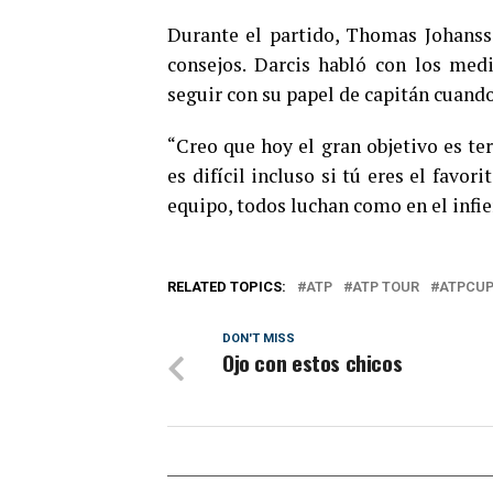
Durante el partido, Thomas Johansso
consejos. Darcis habló con los med
seguir con su papel de capitán cuando
“Creo que hoy el gran objetivo es te
es difícil incluso si tú eres el favor
equipo, todos luchan como en el infie
RELATED TOPICS:
ATP
ATP TOUR
ATPCU
DON'T MISS
Ojo con estos chicos