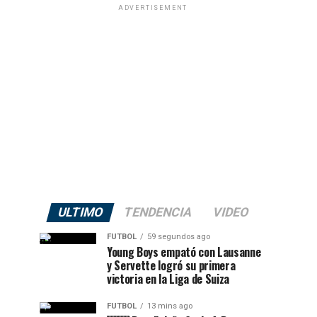
ADVERTISEMENT
ULTIMO
TENDENCIA
VIDEO
FUTBOL
59 segundos ago
Young Boys empató con Lausanne
y Servette logró su primera
victoria en la Liga de Suiza
FUTBOL
13 mins ago