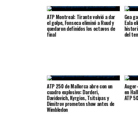
ATP Montreal: Tirante volvió a dar
Gea ga
el golpe, Fonseca eliminó a Ruud y
Eala e
quedaron definidos los octavos de
histor
final
del te
ATP 250 de Mallorca abre con un
Auger-
cuadro explosivo: Darderi,
en Hal
Davidovich, Kyrgios, Tsitsipas y
ATP 5
Dimitrov prometen show antes de
Wimbledon