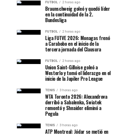
FUTBOL
2 horas ago
Braunschweig goleó y quedó líder
en la continuidad de la 2.
Bundesliga
FUTBOL
2 horas ago
Liga FUTVE 2026: Monagas frenó
a Carabobo en el inicio de la
tercera jornada del Clausura
FUTBOL
2 horas ago
Union Saint-Gilloise goleó a
Westerlo y tomó el liderazgo en el
inicio de la Jupiler Pro League
TENIS
3 horas ago
WTA Toronto 2026: Alexandrova
derribó a Sabalenka, Swiatek
remontó y Shnaider eliminó a
Pegula
TENIS
3 horas ago
ATP Montreal: Jódar se metió en