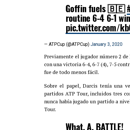
Goffin fuels 🇧🇪
routine 6-4 6-1 win
pic.twitter.com/
— ATPCup (@ATPCup)
January 3, 2020
Previamente el jugador número 2 de Bé
con una victoria 6-4, 6-7 (4), 7-5 con
fue de todo menos fácil.
Sobre el papel, Darcis tenía una v
partidos ATP Tour, incluidos tres co
nunca había jugado un partido a nivel
Tour.
What. A. BATTLE!