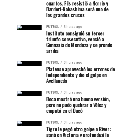
cuartos, Fils resistió a Norrie y
Darderi-Nakashima será uno de
los grandes cruces
FUTBOL
3 horas ago
Instituto consiguió su tercer
triunfo consecutivo, venció a
Gimnasia de Mendoza y se prende
arriba
FUTBOL
3 horas ago
Platense aprovechó los errores de
Independiente y dio el golpe en
Avellaneda
FUTBOL
3 horas ago
Boca mostró una buena versión,
pero no pudo quebrar a Vélez y
empató en el Ducó
FUTBOL
3 horas ago
Tigre le pegó otro golpe a River:
ganó en Victoria y profundizó la