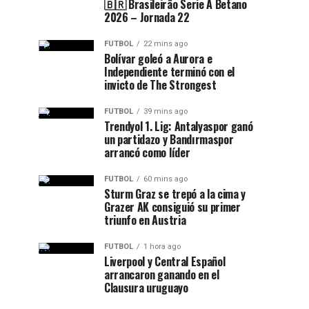
🇧🇷 Brasileirão Serie A Betano
2026 – Jornada 22
FUTBOL
22 mins ago
Bolívar goleó a Aurora e
Independiente terminó con el
invicto de The Strongest
FUTBOL
39 mins ago
Trendyol 1. Lig: Antalyaspor ganó
un partidazo y Bandırmaspor
arrancó como líder
FUTBOL
60 mins ago
Sturm Graz se trepó a la cima y
Grazer AK consiguió su primer
triunfo en Austria
FUTBOL
1 hora ago
Liverpool y Central Español
arrancaron ganando en el
Clausura uruguayo