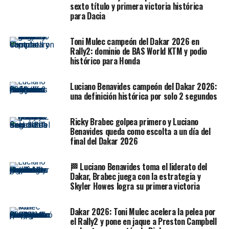
Federación Internacional de Fútbol (FIFA), las
sexto título y primera victoria histórica
para Dacia
asociaciones piden a Amaury que adopte los principios
de la ONU y la Organización para la Cooperación y el
Toni Mulec campeón del Dakar 2026 en
Desarrollo Económicos (OCDE) sobre empresas y
Rally2: dominio de BAS World KTM y podio
derechos humanos para identificar los riesgos que
histórico para Honda
existen en el país y usar su influencia para promover el
respeto a los derechos humanos.
Luciano Benavides campeón del Dakar 2026:
una definición histórica por solo 2 segundos
“
Arabia Saudí ha creado en los últimos años un
clima extremadamente hostil
para los defensores de
Ricky Brabec golpea primero y Luciano
los derechos humanos, con decenas de ellos detenidos
Benavides queda como escolta a un día del
de manera arbitraria”, denunció la organización.
final del Dakar 2026
En la cárcel por defender que las mujeres
🏁 Luciano Benavides toma el liderato del
Dakar, Brabec juega con la estrategia y
conduzcan
Skyler Howes logra su primera victoria
Entre las detenidas destacan
Louhain al Hathloul,
Samar Badawi, Nassima al Sadh y Nouf Abdulaziz
,
Dakar 2026: Toni Mulec acelera la pelea por
el Rally2 y pone en jaque a Preston Campbell
defensoras del derecho de las mujeres a conducir y del