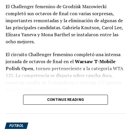
Goles
El Challenger femenino de Grodzisk Mazowiecki
completó sus octavos de final con varias sorpresas,
1-0, 27 minutos:
Sindri Snær Magnússon.
importantes remontadas y la eliminación de algunas de
las principales candidatas. Gabriela Knutson, Carol Lee,
2-0, 32 minutos:
Dagur Ingi Valsson.
Elizara Yaneva y Mona Barthel se instalaron entre las
3-0, 36 minutos:
Stefan Alexander Ljubicic.
ocho mejores.
Expulsado
El circuito Challenger femenino completó una intensa
jornada de octavos de final en el
Warsaw T-Mobile
Eiður Orri Ragnarsson
, de Keflavík, a los 62
Polish Open
, torneo perteneciente a la categoría WTA
minutos, por doble amonestación.
125. La competencia se disputa sobre cancha dura,
Keflavík resolvió el encuentro con una ráfaga
reúne un cuadro de 32 jugadoras y entrega 125 puntos
demoledora de nueve minutos durante el primer tiempo.
para el ranking a la campeona.
KA había comenzado mejor y logró aproximarse al área
CONTINUE READING
La jornada del miércoles 5 de agosto estuvo marcada
local, pero no convirtió sus oportunidades y terminó
por varias eliminaciones importantes.
Ella Seidel, Yue
pagando muy caro sus errores defensivos.
Yuan, Katarzyna Kawa, Veronika Podrez y Noma
La apertura llegó a los 27 minutos. Un remate de Alpha
Noha Akugue
, todas integrantes del grupo de
FUTBOL
Conteh se desvió en un defensor y la pelota quedó en
preclasificadas, quedaron afuera del certamen. El cuadro