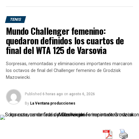
triunfos locales, dos victorias visitantes y dos empates.
Resultados completos de la jornada
TENIS
17
Mundo Challenger femenino:
quedaron definidos los cuartos de
Partido
Resultado
final del WTA 125 de Varsovia
ÍBV Vestmannaeyjar – Fram
1-2
Sorpresas, remontadas y eliminaciones importantes marcaron
ÍA Akranes – Víkingur Reykjavík
2-2
los octavos de final del Challenger femenino de Grodzisk
Valur – Stjarnan
2-3
Mazowiecki.
Þór Akureyri – Breiðablik
1-0
Published
6 horas ago
on
agosto 6, 2026
Keflavík – KA Akureyri
3-0
By
La Ventana producciones
FH Hafnarfjörður – KR Reykjavík
1-1
Keflavík 3-0 KA Akureyri