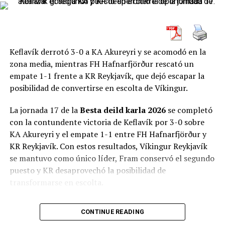
RELATED TOPICS:
DAKAR
DERECHOS HUMANOS
ONG
PERSECUCIONES
TENDENCIAS
UP NEXT
De Miñaur le tiró toda la garra a Zverev
Keflavík derrotó 3-0 a KA Akureyri y se acomodó en la
zona media, mientras FH Hafnarfjörður rescató un
DON'T MISS
Los croatas no quieren el EURO.
empate 1-1 frente a KR Reykjavík, que dejó escapar la
posibilidad de convertirse en escolta de Víkingur.
La jornada 17 de la
Besta deild karla 2026
se completó
con la contundente victoria de Keflavík por 3-0 sobre
KA Akureyri y el empate 1-1 entre FH Hafnarfjörður y
KR Reykjavík. Con estos resultados, Víkingur Reykjavík
se mantuvo como único líder, Fram conservó el segundo
puesto y KR desaprovechó la posibilidad de
transformarse en escolta.
La fecha terminó con
18 goles en seis encuentros
, a
CONTINUE READING
razón de tres tantos por partido. Se registraron dos