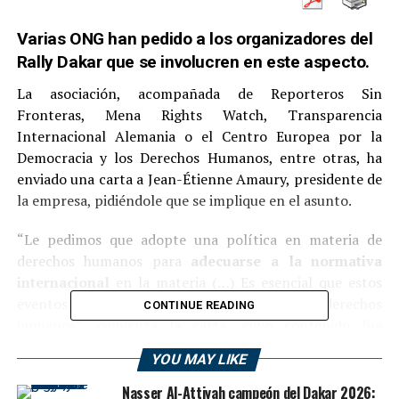
Varias ONG han pedido a los organizadores del
Rally Dakar que se involucren en este aspecto.
La asociación, acompañada de Reporteros Sin
Fronteras, Mena Rights Watch, Transparencia
Internacional Alemania o el Centro Europea por la
Democracia y los Derechos Humanos, entre otras, ha
enviado una carta a Jean-Étienne Amaury, presidente de
la empresa, pidiéndole que se implique en el asunto.
“Le pedimos que adopte una política en materia de
derechos humanos para
adecuarse a la normativa
internacional
en la materia (…) Es esencial que estos
eventos no contribuyan a ataques contra los derechos
CONTINUE READING
humanos”, comienza la carta, cuyo contenido fue
revelado este viernes en una rueda de prensa en París.
YOU MAY LIKE
Al igual que otras organizaciones deportivas, como la
Nasser Al-Attiyah campeón del Dakar 2026: