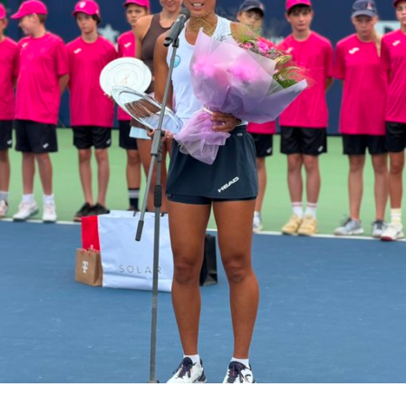
Schwaerzler consiguió equilibrar el encuentro en un
unos hipotéticos cuartos de final con el serbio Djokovic
segundo parcial extremadamente ajustado. Ninguno
(2).
logró una diferencia decisiva y el austríaco terminó
resolviendo el tie-break por 7-5.
RELATED TOPICS:
ATP TOUR
AUSTRALIA OPEN
DJOKOVIC
FEDERER
MAJOR
NADAL
TENDENCIAS
UP NEXT
Central Norte quedó muy complicado en la serie de la
Copa Argentina
DON'T MISS
Leo Mayer es el primer Wild Card del Argentina Open
2020
En el tercer set volvió a aparecer la paridad, pero
Schwaerzler encontró el quiebre necesario para cerrar
el partido por 6-4 después de
dos horas y 15 minutos
de juego. La ATP confirmó oficialmente su clasificación a