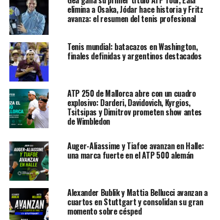
top seed Rafael Nadal up
elimina a Osaka, Jódar hace historia y Fritz
avanza: el resumen del tenis profesional
against Hugo Dellien in
round one.
#AO2020
|
Tenis mundial: batacazos en Washington,
#AusOpen
finales definidas y argentinos destacados
pic.twitter.com/I66CMwFLGF
ATP 250 de Mallorca abre con un cuadro
explosivo: Darderi, Davidovich, Kyrgios,
— #AusOpen (@AustralianOpen)
January 16, 2020
Tsitsipas y Dimitrov prometen show antes
de Wimbledon
El sorteo, celebrado en la pista Margaret Court y que
tuvo como anfitriones a los campeones de la edición
Auger-Aliassime y Tiafoe avanzan en Halle:
pasada, Novak Djokovic y la japonesa Naomi Osaka,
una marca fuerte en el ATP 500 alemán
deparó unas primeras dos rondas asequibles para Nadal,
ya que se enfrentaría sen segunda ronda ante el
ganador del partido que enfrentará al argentino
Alexander Bublik y Mattia Bellucci avanzan a
Federico Delbonis con el portugués Joao Sousa, aunque
cuartos en Stuttgart y consolidan su gran
en tercera ronda se podría enfrentar a su compatriota
momento sobre césped
Pablo Carreño (27).