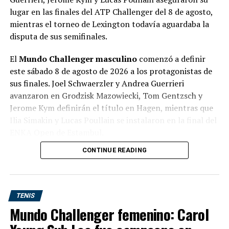
pic.twitter.com/dJDIWt8NFf
lugar en las finales del ATP Challenger del 8 de agosto,
mientras el torneo de Lexington todavía aguardaba la
— #AusOpen (@AustralianOpen)
January 16, 2020
disputa de sus semifinales.
Por su parte, el suizo Roger Federer (3) disputará su
El
Mundo Challenger masculino
comenzó a definir
primer partido ante el estadounidense Steve Johnson,
este sábado 8 de agosto de 2026 a los protagonistas de
81º clasificado, en la que será su vigésima segunda
sus finales. Joel Schwaerzler y Andrea Guerrieri
participación en el primer ‘major’ del año.
avanzaron en Grodzisk Mazowiecki, Tom Gentzsch y
Jerome Kym definirán el título en Hagen, mientras que
Third seed Roger Federer
Ilia Simakin y Lucas Poullain se instalaron en la final del
takes on Steve Johnson in
ENKA Open de Estambul.
the third quarter of the
CONTINUE READING
La jornada, sin embargo, todavía no está completa.
Las
men's draw.
#AO2020
|
semifinales del Lexington Open aún no se habían
#AusOpen
disputado
al momento de este informe, por lo que el
torneo estadounidense se incorporará cuando finalicen
pic.twitter.com/PvdoKoTpog
TENIS
sus dos encuentros.
Mundo Challenger femenino: Carol