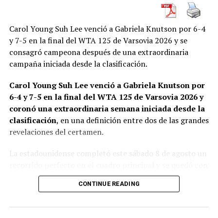
la definición.
Carol Young Suh Lee venció a Gabriela Knutson por 6-4
Guerrieri remontó después de recibir un
y 7-5 en la final del WTA 125 de Varsovia 2026 y se
6-0
consagró campeona después de una extraordinaria
campaña iniciada desde la clasificación.
La primera semifinal tuvo una historia todavía más
llamativa.
Andrea Guerrieri
perdió el primer set por 6-
Carol Young Suh Lee venció a Gabriela Knutson por
0 frente a Daniil Glinka, segundo favorito, pero logró
6-4 y 7-5 en la final del WTA 125 de Varsovia 2026 y
recuperarse para ganar por
0-6, 6-3 y 6-4
.
coronó una extraordinaria semana iniciada desde la
clasificación
, en una definición entre dos de las grandes
revelaciones del certamen.
La estadounidense completó este sábado 8 de agosto un
recorrido perfecto en el cuadro principal y se quedó con
el campeonato después de superar en la final a Knutson,
CONTINUE READING
otra jugadora procedente de la qualy. La WTA registra al
torneo de Varsovia como un WTA 125 disputado sobre
cancha dura entre el 3 y el 8 de agosto.