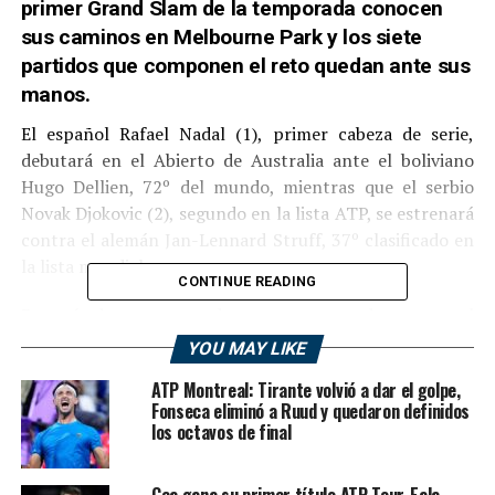
primer Grand Slam de la temporada conocen
sus caminos en Melbourne Park y los siete
partidos que componen el reto quedan ante sus
manos.
El español Rafael Nadal (1), primer cabeza de serie,
debutará en el Abierto de Australia ante el boliviano
Hugo Dellien, 72º del mundo, mientras que el serbio
Novak Djokovic (2), segundo en la lista ATP, se estrenará
contra el alemán Jan-Lennard Struff, 37º clasificado en
la lista mundial.
CONTINUE READING
Después de que cayera de manera contundente ante el
propio Djokovic en la final de la edición pasada (6-3, 6-2
YOU MAY LIKE
y 6-3), el tenista mallorquín volverá a pisar la Rod Laver
ATP Montreal: Tirante volvió a dar el golpe,
Arena ante el boliviano de 26 años Dellien, rival al que
Fonseca eliminó a Ruud y quedaron definidos
nunca se enfrentó.
los octavos de final
The men's draw is out, with
Gea gana su primer título ATP Tour, Eala