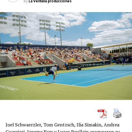
By
La Ventana producciones
pic.twitter.com/015n3ZhYh4
— #AusOpen (@AustralianOpen)
January 16, 2020
Por su parte, el tenista serbio, ganador de siete
ediciones del Abierto de Australia, coincidió en su lado
del cuadro con tenistas como el propio Federer, el
griego Stefanos Tsitsipas, el italiano Matteo Berrettini
(8).
Second seed Novak
Djokovic opens his title
defence against Jan-
Lennard Struff.
#AO2020
|
#AusOpen
Joel Schwaerzler, Tom Gentzsch, Ilia Simakin, Andrea
Guerrieri, Jerome Kym y Lucas Poullain aseguraron su