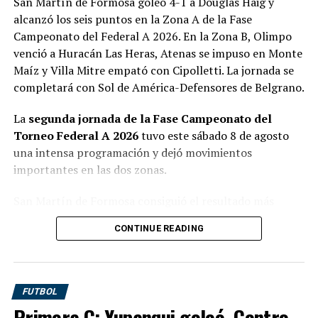
Morales, a un paso de sumarse a Central Córdoba de
San Martín de Formosa goleó 4-1 a Douglas Haig y
Brown frenó a Excursionistas
Santiago del Estero
alcanzó los seis puntos en la Zona A de la Fase
Campeonato del Federal A 2026. En la Zona B, Olimpo
Brown de Adrogué 1-0
venció a Huracán Las Heras, Atenas se impuso en Monte
Excursionistas
Maíz y Villa Mitre empató con Cipolletti. La jornada se
completará con Sol de América-Defensores de Belgrano.
Brown de Adrogué consiguió uno de los triunfos más
La
segunda jornada de la Fase Campeonato del
resonantes del sábado al derrotar por 1-0 a
Torneo Federal A 2026
tuvo este sábado 8 de agosto
Excursionistas en el estadio Lorenzo Arandilla.
una intensa programación y dejó movimientos
Después de un primer tiempo sin goles,
importantes en las dos zonas.
Brian Guerrero
convirtió la diferencia a los siete minutos del
San Martín de Formosa consiguió el resultado más
complemento y puso al Tricolor en ventaja.
contundente al golear 4-1 a Douglas Haig en Pergamino
Excursionistas intentó modificar el desarrollo con varios
CONTINUE READING
y quedó como único equipo con puntaje ideal en la Zona
cambios, pero no logró alcanzar la igualdad.
A. En la Zona B, Cipolletti, Villa Mitre y Olimpo
alcanzaron cuatro unidades.
FUTBOL
La jornada había comenzado el viernes con la derrota de
Primera C: Yupanqui goleó, Centro
Juventud Antoniana por 2-0 frente a Alvarado en Salta