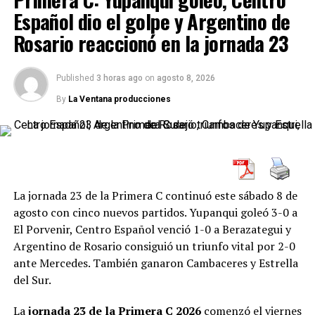
Español dio el golpe y Argentino de
y el empate 1-1 entre Sportivo Belgrano y 9 de Julio de
Rafaela.
Rosario reaccionó en la jornada 23
Published
3 horas ago
on
agosto 8, 2026
By
La Ventana producciones
El conjunto del Bajo Belgrano realizó cuatro variantes
prácticamente consecutivas: Alejandro Ávalos, Máximo
Blanco, Lucas Chambi y William Giménez ingresaron
para buscar mayor profundidad ofensiva.
La jornada 23 de la Primera C continuó este sábado 8 de
Brown respondió administrando la ventaja y realizando
agosto con cinco nuevos partidos. Yupanqui goleó 3-0 a
modificaciones durante el tramo final.
El Porvenir, Centro Español venció 1-0 a Berazategui y
Argentino de Rosario consiguió un triunfo vital por 2-0
Gol
DESDE LA VENTANA
ante Mercedes. También ganaron Cambaceres y Estrella
del Sur.
Al momento de este informe, resta únicamente
Sol de
52 minutos:
Brian Guerrero, Brown de Adrogué.
América-Defensores de Belgrano de Villa Ramallo
,
La
jornada 23 de la Primera C 2026
comenzó el viernes