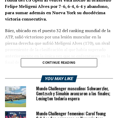
Felipe Meligeni Alves por 7-6, 6-4, 6-4 y abandono,
para sumar además en Nueva York su duodécima
victoria consecutiva.
Báez, ubicado en el puesto 32 del ranking mundial de la
ATP, salió victorioso por una lesión muscular en la
pierna derecha que sufrió Meligeni Alves (170), un rival
proveniente de la clasificación al que había superado
anteriormente en la única vez que se enfrentaron en la
final del Challenger de Santiago de Chile, en 2021.
CONTINUE READING
El argentino, de 22 años y campeón este año en el
YOU MAY LIKE
Córdoba Open, Kitzbuhel, Austria, y Winston Salem,
Estados Unidos el sábado último, debutó en el US Open
Mundo Challenger masculino: Schwaerzler,
el martes con un triunfo sobre el croata Borna Coric
Gentzsch y Simakin avanzaron a las finales;
Lexington todavía espera
(27) y en tercera ronda se cruzará con el ruso Daniil
Medvedev (3) o el australiano Christopher O’Connell
(69).
Mundo Challenger femenino: Carol Young