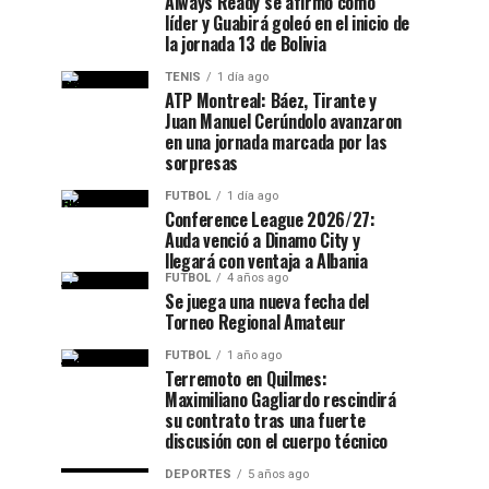
Always Ready se afirmó como
líder y Guabirá goleó en el inicio de
la jornada 13 de Bolivia
TENIS
1 día ago
ATP Montreal: Báez, Tirante y
Juan Manuel Cerúndolo avanzaron
en una jornada marcada por las
sorpresas
FUTBOL
1 día ago
Conference League 2026/27:
Auda venció a Dinamo City y
llegará con ventaja a Albania
FUTBOL
4 años ago
Se juega una nueva fecha del
Torneo Regional Amateur
FUTBOL
1 año ago
Terremoto en Quilmes:
Maximiliano Gagliardo rescindirá
su contrato tras una fuerte
discusión con el cuerpo técnico
DEPORTES
5 años ago