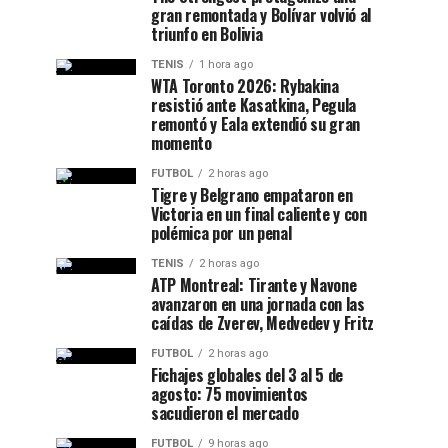
gran remontada y Bolívar volvió al
triunfo en Bolivia
TENIS
1 hora ago
WTA Toronto 2026: Rybakina
resistió ante Kasatkina, Pegula
remontó y Eala extendió su gran
momento
FUTBOL
2 horas ago
Tigre y Belgrano empataron en
Victoria en un final caliente y con
polémica por un penal
TENIS
2 horas ago
ATP Montreal: Tirante y Navone
avanzaron en una jornada con las
caídas de Zverev, Medvedev y Fritz
FUTBOL
2 horas ago
Fichajes globales del 3 al 5 de
agosto: 75 movimientos
sacudieron el mercado
FUTBOL
9 horas ago