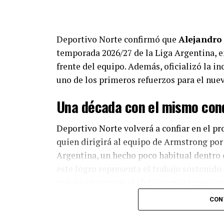
Deportivo Norte confirmó que
Alejandro
temporada 2026/27 de la Liga Argentina, e
frente del equipo. Además, oficializó la 
uno de los primeros refuerzos para el nue
Una década con el mismo con
Deportivo Norte volverá a confiar en el p
quien dirigirá al equipo de Armstrong po
Argentina, un hecho poco habitual dentro 
este logro representa el trabajo sostenido
mérito pertenece al club por mantener una
CON
Cupulutti también puso el foco en el creci
profesional, destacando que el objetivo s