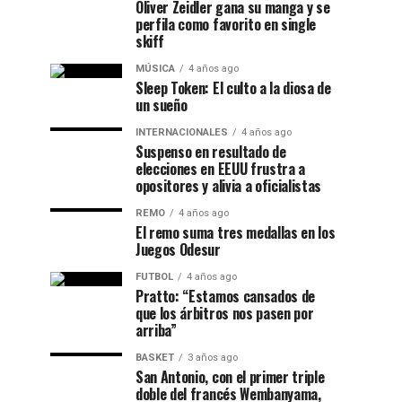
Oliver Zeidler gana su manga y se
perfila como favorito en single
skiff
MÚSICA
4 años ago
Sleep Token: El culto a la diosa de
un sueño
INTERNACIONALES
4 años ago
Suspenso en resultado de
elecciones en EEUU frustra a
opositores y alivia a oficialistas
REMO
4 años ago
El remo suma tres medallas en los
Juegos Odesur
FUTBOL
4 años ago
Pratto: “Estamos cansados de
que los árbitros nos pasen por
arriba”
BASKET
3 años ago
San Antonio, con el primer triple
doble del francés Wembanyama,