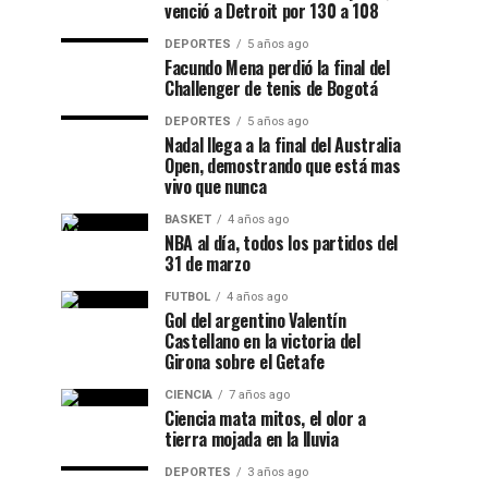
venció a Detroit por 130 a 108
DEPORTES
5 años ago
Facundo Mena perdió la final del
Challenger de tenis de Bogotá
DEPORTES
5 años ago
Nadal llega a la final del Australia
Open, demostrando que está mas
vivo que nunca
BASKET
4 años ago
NBA al día, todos los partidos del
31 de marzo
FUTBOL
4 años ago
Gol del argentino Valentín
Castellano en la victoria del
Girona sobre el Getafe
CIENCIA
7 años ago
Ciencia mata mitos, el olor a
tierra mojada en la lluvia
DEPORTES
3 años ago