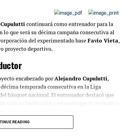
 Cupulutti
continuará como entrenador para la
n lo que será su décima campaña consecutiva al
incorporación del experimentado base
Favio Vieta
,
vo proyecto deportivo.
ductor
royecto encabezado por
Alejandro Cupulutti
,
r décima temporada consecutiva en la Liga
del básquet nacional. El entrenador destacó que
 de toda la institución y remarcó que el verdadero
 estructura competitiva durante tantos años.
TINUE READING
miento de los jóvenes que integran el plantel
igue siendo acompañar su desarrollo deportivo