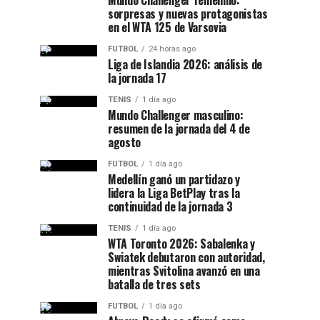
Mundo Challenger femenino:
sorpresas y nuevas protagonistas
en el WTA 125 de Varsovia
FUTBOL
24 horas ago
Liga de Islandia 2026: análisis de
la jornada 17
TENIS
1 día ago
Mundo Challenger masculino:
resumen de la jornada del 4 de
agosto
FUTBOL
1 día ago
Medellín ganó un partidazo y
lidera la Liga BetPlay tras la
continuidad de la jornada 3
TENIS
1 día ago
WTA Toronto 2026: Sabalenka y
Swiatek debutaron con autoridad,
mientras Svitolina avanzó en una
batalla de tres sets
FUTBOL
1 día ago