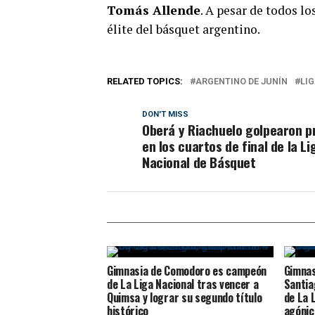
Tomás Allende
. A pesar de todos lo
élite del básquet argentino.
RELATED TOPICS:
ARGENTINO DE JUNÍN
LI
DON'T MISS
Oberá y Riachuelo golpearon p
en los cuartos de final de la Li
Nacional de Básquet
Gimnasia de Comodoro es campeón
Gimnas
de La Liga Nacional tras vencer a
Santia
Quimsa y lograr su segundo título
de La 
histórico
agónic