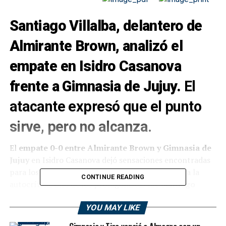
Santiago Villalba, delantero de
Almirante Brown
, analizó el
empate en Isidro Casanova
frente a
Gimnasia de Jujuy
.
El
atacante expresó que el punto
sirve, pero no alcanza.
El
empate 0-0 entre Almirante Brown y Gimnasia de
Jujuy
en Isidro Casanova dejó sensaciones encontradas
para los hinchas, pero también abrió espacio para la
CONTINUE READING
autocrítica. Uno de los protagonistas fue
Santiago
Villalba
, delantero titular del conjunto mirasol, quien
dialogó con
Solo Ascenso
YOU MAY LIKE
y con los medios presentes
tras el encuentro.