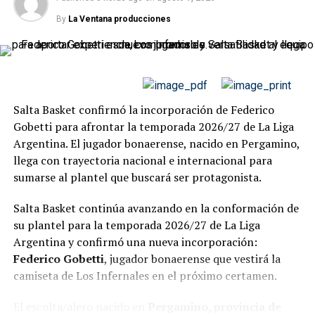
GIMNASIA Y ESGRIMA DE JUJUY
PRIMERA NACIONAL
By
La Ventana producciones
UP NEXT
⚽ El grito sagrado de Emiliano Franco que ilusiona a
todo Morón
DON'T MISS
Bruno Galván: el arquero de Almirante Brown que se
Salta Basket confirmó la incorporación de Federico
consolida con confianza tras el empate en Jujuy
Gobetti para afrontar la temporada 2026/27 de La Liga
Argentina. El jugador bonaerense, nacido en Pergamino,
llega con trayectoria nacional e internacional para
sumarse al plantel que buscará ser protagonista.
Salta Basket continúa avanzando en la conformación de
su plantel para la temporada 2026/27 de La Liga
Argentina y confirmó una nueva incorporación:
Federico Gobetti
, jugador bonaerense que vestirá la
camiseta de Los Infernales en el próximo certamen.
El escolta/alero nacido en
Pergamino, provincia de