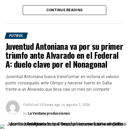
Buenos Aires
, llega al conjunto salteño con una
importante trayectoria en el básquet nacional e
CONTINUE READING
internacional. Su arribo representa otra pieza de valor
para un equipo que viene armándose con la intención de
competir desde el inicio y volver a ocupar lugares de
FUTBOL
protagonismo dentro de la segunda categoría del
Juventud Antoniana va por su primer
básquet argentino.
triunfo ante Alvarado en el Federal
Gobetti, de
1,92 metros
, llega proveniente de
Club
A: duelo clave por el Nonagonal
Atlético Provincial de Rosario
, luego de desarrollar
una carrera sólida en distintas instituciones. Entre sus
Juventud Antoniana busca transformar en victoria el valioso
pasos anteriores aparecen
Comunicaciones de
punto conseguido ante Olimpo y hacerse fuerte en Salta
Pergamino, Sarmiento de Junín, Gimnasia de
frente a un Alvarado que lleva casi un mes sin competir.
Pergamino, Belgrano de San Nicolás, Pergamino
Básquet
e
Importadora Alvarado de Ecuador
.
Published
10 horas ago
on
agosto 7, 2026
Un refuerzo para fortalecer el
By
La Ventana producciones
proyecto de Los Infernales