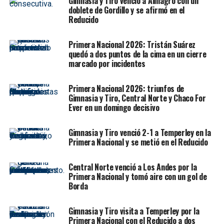
Gimnasia y Tiro venció a Almagro con un
doblete de Gordillo y se afirmó en el
El atacante resaltó la importancia de haber tenido la
Reducido
oportunidad de estar desde el arranque, pero al mismo
tiempo analizó el desarrollo del juego, en el que a
Primera Nacional 2026: Tristán Suárez
Almirante le costó quebrar el bloque defensivo del
quedó a dos puntos de la cima en un cierre
marcado por incidentes
“Lobo jujeño”. “Sabíamos que iba a ser un partido duro,
ellos se cierran bien y no dan muchos espacios. Tuvimos
Primera Nacional 2026: triunfos de
algunas chances, pero no pudimos concretarlas”,
Gimnasia y Tiro, Central Norte y Chaco For
expresó
Villalba
.
Ever en un domingo decisivo
Sobre su actuación personal, el futbolista se mostró
Gimnasia y Tiro venció 2-1 a Temperley en la
autocrítico, aunque remarcó que lo más valioso fue la
Primera Nacional y se metió en el Reducido
actitud del grupo. “Me sentí cómodo dentro de la
cancha, traté de aportar movilidad en ataque y ser
Central Norte venció a Los Andes por la
opción para mis compañeros. A veces el arco se abre y
Primera Nacional y tomó aire con un gol de
otras veces no, pero lo importante es que todos tiramos
Borda
para el mismo lado”, sostuvo.
Gimnasia y Tiro visita a Temperley por la
Consultado por lo que significa sumar en condición de
Primera Nacional con el Reducido a dos