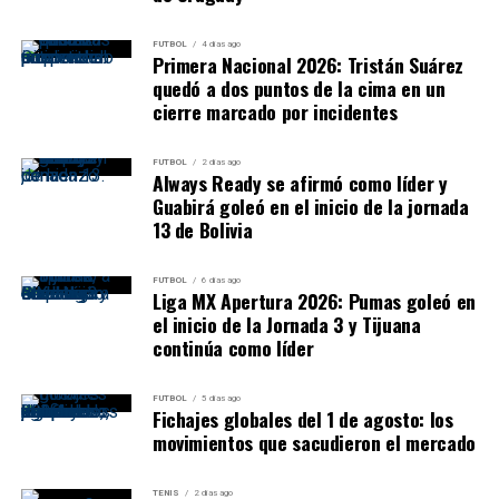
por nuestros canales
oficiales (WhatsApp socios
FUTBOL
4 días ago
Primera Nacional 2026: Tristán Suárez
3873032500 /
quedó a dos puntos de la cima en un
3876137422)
cierre marcado por incidentes
✅ Podes pagarlo con todos
FUTBOL
2 días ago
los medios de pago…
Always Ready se afirmó como líder y
Guabirá goleó en el inicio de la jornada
pic.twitter.com/Vh8f0sX8Sv
13 de Bolivia
Después, la diferencia fue absoluta. Pegula quebró los
primeros dos turnos de servicio de Rakhimova y llegó al
FUTBOL
6 días ago
— Juventud Antoniana Oficial (@CJAOficial)
August 4, 2026
Liga MX Apertura 2026: Pumas goleó en
4-0 antes de una nueva suspensión por lluvia. Tras
el inicio de la Jornada 3 y Tijuana
regresar a la cancha necesitó muy pocos puntos para
Por eso, el margen de error es reducido. Juventud ya
continúa como líder
completar la victoria.
cumplió una primera misión al sumar en Bahía Blanca.
Ahora necesita confirmar ese buen comienzo frente a su
FUTBOL
5 días ago
Su próxima rival será
Diana Shnaider
.
Fichajes globales del 1 de agosto: los
gente.
movimientos que sacudieron el mercado
Resumen partido por partido
El regreso de Vicedo representa una carta ofensiva
importante, mientras que Palacios, Marchiori y
TENIS
2 días ago