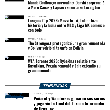
Mundo Challenger masculino: Donski sorprendió
ventaja de 4-0 en el segundo.
a Moro Cañas y Lajovic remontó en Lexington
El Nonagonal se disputa a una rueda y cada equipo juega
ocho encuentros. Los cuatro primeros de cada grupo
El resultado la coloca ahora frente a Swiatek en uno de
FUTBOL
1 día ago
Leagues Cup 2026: Messi brilló, Toluca hizo
clasificarán a los cuartos de final por el primer ascenso,
los grandes cruces de los octavos.
historia y la lucha entre MLS y Liga MX comenzó
mientras que los cinco mejores obtendrán una plaza
con todo
Pegula aceleró después de un
para la
Copa Argentina 2027
.
FUTBOL
1 día ago
primer set parejo
The Strongest protagonizó una gran remontada
𝐒𝐚𝐧𝐭𝐨 𝐚𝐛𝐨𝐧𝐨 💙🤍🤎
y Bolívar volvió al triunfo en Bolivia
👉🏻 Asegurá tu lugar en la
Jessica Pegula
superó a Kamilla Rakhimova por
6-4 y 6-
TENIS
1 día ago
zona campeonato
0
.
WTA Toronto 2026: Rybakina resistió ante
Kasatkina, Pegula remontó y Eala extendió su
gran momento
La estadounidense atravesó algunos problemas durante
¿Cómo adquirirlo?
el primer parcial. Rakhimova consiguió quebrarla
temprano y posteriormente hubo nuevos intercambios
✅ Tener la cuota de socio
TENDENCIAS
de rupturas, pero Pegula encontró el break decisivo
al día
cuando su rival servía para mantenerse en el set.
FUTBOL
4 días ago
Peñarol y Wanderers ganaron sus series
✅ Acércate a secretaría o
y jugarán la final del Torneo Intermedio
de Uruguay