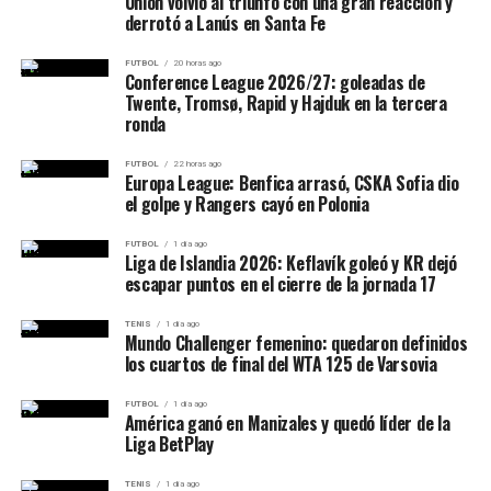
𝐓𝐨𝐝𝐨𝐬 𝐣𝐮𝐧𝐭𝐨𝐬 𝐩𝐨𝐫 𝐮𝐧𝐚
Unión volvió al triunfo con una gran reacción y
suma otra pieza para intentar volver a ser protagonista
derrotó a Lanús en Santa Fe
en La Liga Argentina.
𝐦𝐢𝐬𝐦𝐚
𝐢𝐥𝐮𝐬𝐢𝐨́𝐧.
#VamosJuventud
FUTBOL
20 horas ago
Conference League 2026/27: goleadas de
Twente, Tromsø, Rapid y Hajduk en la tercera
pic.twitter.com/FCwoZPpWNk
ronda
FUTBOL
22 horas ago
Europa League: Benfica arrasó, CSKA Sofia dio
— Juventud Antoniana Oficial (@CJAOficial)
August 7, 2026
el golpe y Rangers cayó en Polonia
Partido:
Juventud Antoniana vs Alvarado
FUTBOL
1 día ago
Competencia:
Torneo Federal A 2026 – Fase
Liga de Islandia 2026: Keflavík goleó y KR dejó
Campeonato
escapar puntos en el cierre de la jornada 17
Zona:
B – Fecha 2
El comienzo fue parejo y además estuvo condicionado
Estadio:
Padre Ernesto Martearena, Salta
TENIS
1 día ago
por interrupciones provocadas por la lluvia. Cuando el
Mundo Challenger femenino: quedaron definidos
Hora:
22:00
partido consiguió continuidad, la ucraniana tomó
los cuartos de final del WTA 125 de Varsovia
Árbitro:
Matías Billone Carpio.
completamente el control.
FUTBOL
1 día ago
América ganó en Manizales y quedó líder de la
Un partido importante para el
Desde el 2-2 del primer set, Kostyuk ganó
10 de los
Liga BetPlay
siguientes 12 juegos
. Quebró para adelantarse en el
futuro del Santo
sexto game del inicial y posteriormente construyó una
TENIS
1 día ago