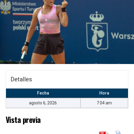
Þór Akureyri – Breiðablik
1-0
Keflavík – KA Akureyri
3-0
FH Hafnarfjörður – KR Reykjavík
1-1
Keflavík 3-0 KA Akureyri
Goles
Detalles
1-0, 27 minutos:
Sindri Snær Magnússon.
2-0, 32 minutos:
Dagur Ingi Valsson.
Fecha
Hora
3-0, 36 minutos:
Stefan Alexander Ljubicic.
agosto 6, 2026
7:04 am
Expulsado
Vista previa
Eiður Orri Ragnarsson
, de Keflavík, a los 62
minutos, por doble amonestación.