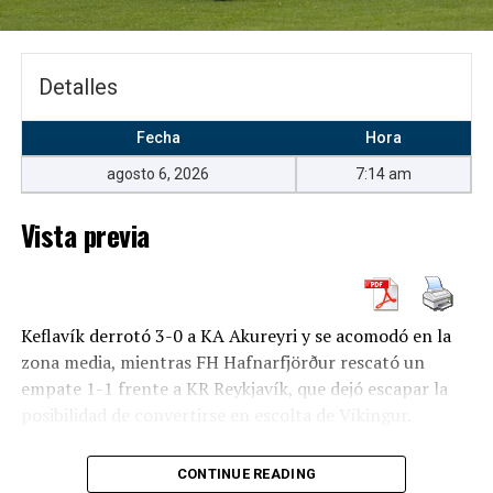
Detalles
Fecha
Hora
agosto 6, 2026
7:14 am
Vista previa
Keflavík derrotó 3-0 a KA Akureyri y se acomodó en la
zona media, mientras FH Hafnarfjörður rescató un
empate 1-1 frente a KR Reykjavík, que dejó escapar la
posibilidad de convertirse en escolta de Víkingur.
La jornada 17 de la
Besta deild karla 2026
se completó
CONTINUE READING
con la contundente victoria de Keflavík por 3-0 sobre