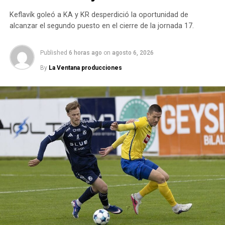
Paz de J.C. Paz
Defensores de
Keflavík goleó a KA y KR desperdició la oportunidad de
Glew
alcanzar el segundo puesto en el cierre de la jornada 17.
Published
6 horas ago
on
agosto 6, 2026
RELATED TOPICS:
By
La Ventana producciones