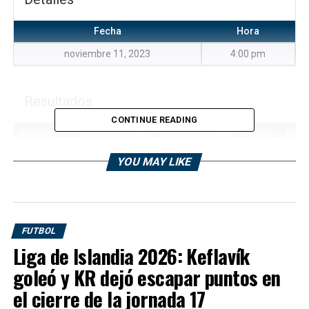
Fecha
Hora
noviembre 11, 2023
4:00 pm
Resultados
CONTINUE READING
Equipo
Primera Etapa
Segunda Etapa
Goles
Resu
Deportivo
—
—
2
W
YOU MAY LIKE
José C. Paz
de J.C. Paz
Club
—
—
0
L
Atlético
FUTBOL
Defensores
Liga de Islandia 2026: Keflavík
de Glew
goleó y KR dejó escapar puntos en
el cierre de la jornada 17
Deportivo José C.
Club Atlético