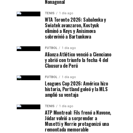
Nonagonal
TENIS
1 día ago
WTA Toronto 2026: Sabalenka y
Swiatek avanzaron, Kostyuk
eliminó a Keys y Anisimova
sobrevivió a Bartunkova
FUTBOL
1 día ago
Alianza Atlético venció a Cienciano
y abrió con triunfo la fecha 4 del
Clausura de Perú
FUTBOL
1 día ago
Leagues Cup 2026: América hizo
historia, Portland goleó y la MLS
amplió su ventaja
TENIS
1 día ago
ATP Montreal: Fils frenó a Navone,
Jódar volvió a sorprender a
Musetti y Norrie protagonizó una
remontada memorable