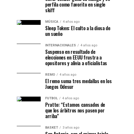
perfila como favorito en single
skiff
MÚSICA
4 años ago
Sleep Token: El culto a la diosa de
un sueño
INTERNACIONALES
4 años ago
Suspenso en resultado de
elecciones en EEUU frustra a
opositores y alivia a oficialistas
REMO
4 años ago
El remo suma tres medallas en los
Juegos Odesur
FUTBOL
4 años ago
Pratto: “Estamos cansados de
que los árbitros nos pasen por
arriba”
BASKET
3 años ago