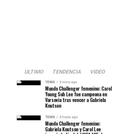
ULTIMO
TENDENCIA
VIDEO
TENIS
5 mins ago
Mundo Challenger femenino: Carol
Young Suh Lee fue campeona en
Varsovia tras vencer a Gabriela
Knutson
TENIS
4 horas ago
Mundo Challenger femenino:
Gabriela Knutson y Carol Lee