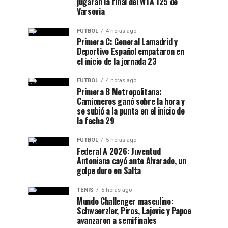
jugarán la final del WTA 125 de
Varsovia
FUTBOL
4 horas ago
Primera C: General Lamadrid y
Deportivo Español empataron en
el inicio de la jornada 23
FUTBOL
4 horas ago
Primera B Metropolitana:
Camioneros ganó sobre la hora y
se subió a la punta en el inicio de
la fecha 29
FUTBOL
5 horas ago
Federal A 2026: Juventud
Antoniana cayó ante Alvarado, un
golpe duro en Salta
TENIS
5 horas ago
Mundo Challenger masculino:
Schwaerzler, Piros, Lajovic y Papoe
avanzaron a semifinales