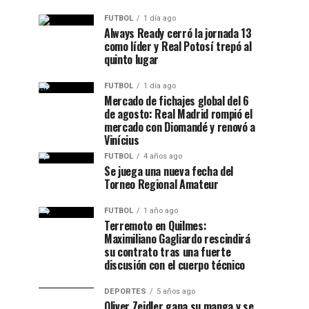
FUTBOL
1 día ago
Always Ready cerró la jornada 13
como líder y Real Potosí trepó al
quinto lugar
FUTBOL
1 día ago
Mercado de fichajes global del 6
de agosto: Real Madrid rompió el
mercado con Diomandé y renovó a
Vinícius
FUTBOL
4 años ago
Se juega una nueva fecha del
Torneo Regional Amateur
FUTBOL
1 año ago
Terremoto en Quilmes:
Maximiliano Gagliardo rescindirá
su contrato tras una fuerte
discusión con el cuerpo técnico
DEPORTES
5 años ago
Oliver Zeidler gana su manga y se