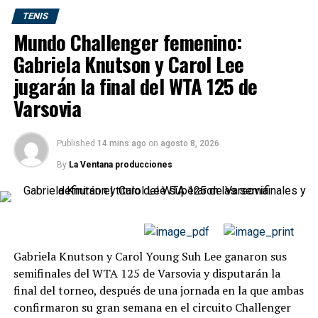
TENIS
Mundo Challenger femenino:
Gabriela Knutson y Carol Lee
jugarán la final del WTA 125 de
Rosario Central y Colón protagonizaron un empate caliente
–
@RosarioCentral
Varsovia
Colón tejió a los 14 minutos una buena jugada con un
desborde de Meza por la derecha, cuyo centro fue
Published
14 mins ago
on
agosto 8, 2026
conectado de derecha por
Goltz
, a las manos de
By
La Ventana producciones
“Fatura” Broun
y Central respondió a los 15 minutos
con un zurdazo de Campaz cerca del horizontal.
La visita generó su mejor jugada a los 19 minutos
cuando
Farías
gambeteó desde la derecha su campo y
Gabriela Knutson y Carol Young Suh Lee ganaron sus
tocó con
Álvarez
por la izquierda, quien fue a buscar la
semifinales del WTA 125 de Varsovia y disputarán la
descarga de otra pared con
Delgado
, llegó al área y
final del torneo, después de una jornada en la que ambas
cruzó el remate, que rozó el poste izquierdo, con Broun
confirmaron su gran semana en el circuito Challenger
vencido.