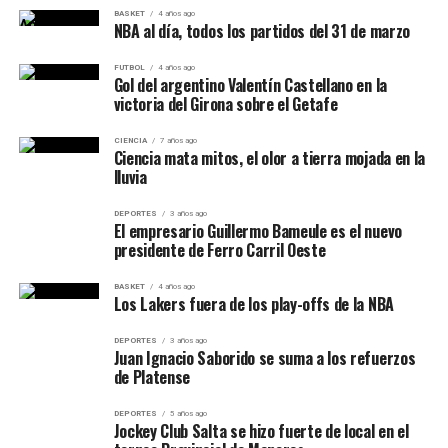
BASKET
4 años ago
NBA al día, todos los partidos del 31 de marzo
Ramiro Álvarez por Mauricio Almirón.
FUTBOL
4 años ago
Simón Cañete por Santino Fabi.
Gol del argentino Valentín Castellano en la
victoria del Girona sobre el Getafe
Felipe Guallama por Antonio Martínez.
Rodrigo Salinas por Kevin Pavía.
CIENCIA
7 años ago
Ciencia mata mitos, el olor a tierra mojada en la
lluvia
Juan Cruz Villagra por Augusto Pontón.
En Comunicaciones ingresaron, entre otros,
Lucas
DEPORTES
3 años ago
El empresario Guillermo Bameule es el nuevo
Vico, Valentín Quevedo, Maximiliano Brambillo y
presidente de Ferro Carril Oeste
Felipe Di Lena
durante el complemento. La fuente
principal consultada no publicó de forma completa el
BASKET
4 años ago
Los Lakers fuera de los play-offs de la NBA
once inicial del Cartero, por lo que se evita completar
nombres sin confirmación.
DEPORTES
3 años ago
Juan Ignacio Saborido se suma a los refuerzos
de Platense
Tabla de posiciones provisional
DEPORTES
5 años ago
Con solamente dos partidos disputados de la fecha 29, la
Jockey Club Salta se hizo fuerte de local en el