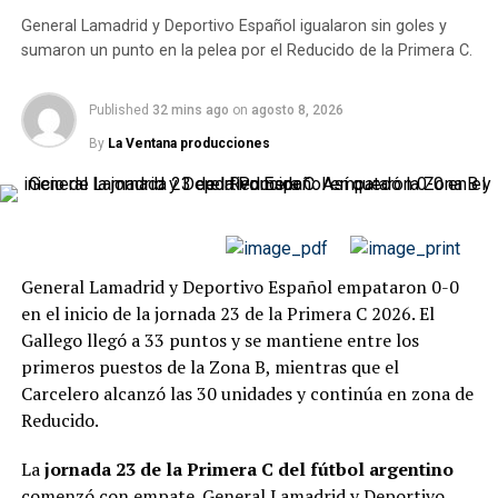
con una gran jugada de Farías desde la izquierda, quien
sigue sin perder sets
General Lamadrid y Deportivo Español igualaron sin goles y
lo dejó solo a Eric Meza por la derecha, que le pegó un
sumaron un punto en la pelea por el Reducido de la Primera C.
derechazo muy fuerte al primer palo y abrió el
Gabriela Knutson venció a Elizara Yaneva por 7-6(4)
marcador.
y 6-2
para avanzar a la final.
Published
32 mins ago
on
agosto 8, 2026
Central reaccionó a los 7 minutos con una gran jugada
By
La Ventana producciones
La primera manga fue la parte más exigente del
de
Damián Martínez
por la derecha del área, quien
encuentro. Yaneva, que había demostrado una enorme
gambeteó a Delgado y a Álvarez, que lo tomó del cuerpo
capacidad para sobrevivir a partidos largos durante las
a la pasada y el “Gitano” cayó, en un penal muy discutido
rondas anteriores, volvió a plantear una batalla y llevó
por todo Colón, que Alejo Véliz cambió por gol a los 10
el parcial hasta el desempate.
minutos.
General Lamadrid y Deportivo Español empataron 0-0
en el inicio de la jornada 23 de la Primera C 2026. El
Central volvió a llegar a los 17 minutos con una
Gallego llegó a 33 puntos y se mantiene entre los
habilitación de Malcorra a Martínez, pero esta vez
primeros puestos de la Zona B, mientras que el
Chicco salvó hacia su derecha, en gran forma.
Carcelero alcanzó las 30 unidades y continúa en zona de
Reducido.
Colón respondió a los 19 minutos con una buena jugada
colectiva en la que
Ábila
remató desde la derecha del
La
jornada 23 de la Primera C del fútbol argentino
área, Broun salvó a medias y Farías la recibió por la
comenzó con empate. General Lamadrid y Deportivo