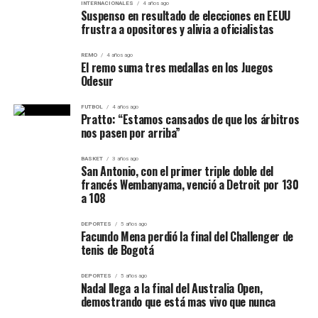
INTERNACIONALES
4 años ago
Suspenso en resultado de elecciones en EEUU
clasificación al Reducido que presenta varios equipos
Tomás Akimenco respondió con seguridad cuando fue
frustra a opositores y alivia a oficialistas
separados por muy pocos puntos.
exigido y el conjunto dirigido por Miguel Ángel Restelli
logró sostener la ventaja hasta el final.
REMO
4 años ago
La
jornada 23 de la Primera C
ya está en marcha y
El remo suma tres medallas en los Juegos
Gol
Odesur
General Lamadrid y Deportivo Español fueron los
encargados de abrirla con un empate 0-0.
FUTBOL
4 años ago
7 minutos ST:
Pratto: “Estamos cansados de que los árbitros
Rodrigo Figueroa, en contra, para
nos pasen por arriba”
Villa San Carlos.
Formación de Villa San Carlos
BASKET
3 años ago
San Antonio, con el primer triple doble del
francés Wembanyama, venció a Detroit por 130
a 108
Tomás Akimenco; Alejo Lloyaiy, Iñaki Esteves,
Franco Ojeda, Antonio Martínez; Fernando Farías,
DEPORTES
5 años ago
Ezequiel González, Augusto Pontón, Santino Fabi;
Facundo Mena perdió la final del Challenger de
Mauricio Almirón y Kevin Pavía.
tenis de Bogotá
DT:
Miguel Ángel Restelli.
DEPORTES
5 años ago
Nadal llega a la final del Australia Open,
demostrando que está mas vivo que nunca
Cambios de Villa San Carlos