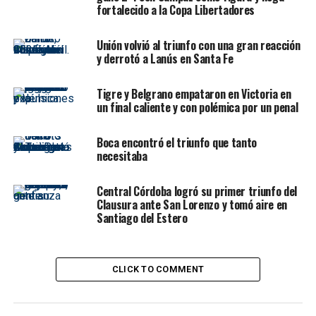
Eric Meza
abrió el marcador para Colón a los tres
fortalecido a la Copa Libertadores
minutos del complemento y
Alejo Véliz
empató, de
penal, para Central, a los 10 de esa etapa.
Unión volvió al triunfo con una gran reacción
y derrotó a Lanús en Santa Fe
Central y Colón jugaron un primer tiempo muy intenso
en el que se repartieron la pelota y las llegadas. El local
Tigre y Belgrano empataron en Victoria en
la tuvo más tiempo, pero no llegó tanto, y el visitante
un final caliente y con polémica por un penal
fue la antítesis porque la tuvo menos, pero llegó mejor.
Boca encontró el triunfo que tanto
Central llegó antes del minuto con una chilena de Veliz
necesitaba
que pasó cerca del poste derecho.
Central Córdoba logró su primer triunfo del
Clausura ante San Lorenzo y tomó aire en
Santiago del Estero
CLICK TO COMMENT