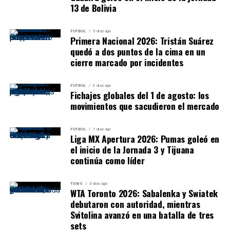
Armenio
13 de Bolivia
11
Deportivo Merlo
37
28
9
10
9
-8
FUTBOL
5 días ago
12
San Martín de
36
28
8
12
8
+1
Primera Nacional 2026: Tristán Suárez
Burzaco
quedó a dos puntos de la cima en un
cierre marcado por incidentes
13
Argentino de
35
28
9
8
11
-1
Merlo
FUTBOL
6 días ago
14
Dock Sud
33
28
7
12
9
+2
Fichajes globales del 1 de agosto: los
movimientos que sacudieron el mercado
15
Argentino de
33
28
7
12
9
-3
Quilmes
FUTBOL
7 días ago
Liga MX Apertura 2026: Pumas goleó en
16
Villa San Carlos
29
29
6
11
12
-7
el inicio de la Jornada 3 y Tijuana
17
Liniers
29
28
6
11
11
-9
continúa como líder
18
Brown de
28
28
6
10
12
-12
Adrogué
TENIS
3 días ago
WTA Toronto 2026: Sabalenka y Swiatek
19
Flandria
27
28
7
6
15
-13
En ries
debutaron con autoridad, mientras
Svitolina avanzó en una batalla de tres
20
Defensores
26
28
5
11
12
-10
En ries
sets
Unidos