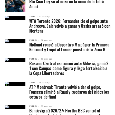
Río Cuarto y se afianza en la cima de la Tabla
2 puntos
Anual
0,8 rebotes
TENIS
22 horas ago
0,4 asistencias
WTA Toronto 2026: Fernandez dio el golpe ante
Andreeva, Eala volvió a ganar y Osaka arrasó con
Mertens
FUTBOL
22 horas ago
Midland venció a Deportivo Maipú por la Primera
Nacional y trepó al tercer puesto de la Zona B
FUTBOL
23 horas ago
Rosario Central reaccionó ante Aldosivi, ganó 2-
1 con Campaz como figura y llega fortalecido a
la Copa Libertadores
TENIS
23 horas ago
ATP Montreal: Tirante volvió a dar el golpe,
Fonseca eliminó a Ruud y quedaron definidos los
octavos de final
FUTBOL
23 horas ago
Bundesliga 2026/27: Hertha BSC venció al