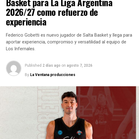
Basket para La Liga Argentina
2026/27 como refuerzo de
experiencia
Federico Gobetti es nuevo jugador de Salta Basket y llega para
aportar experiencia, compromiso y versatilidad al equipo de
Los Infernales.
Published
2 días ago
on
agosto 7, 2026
By
La Ventana producciones
DESDE LA VENTANA
Además, confirmó que la pretemporada comenzará a
mediados de agosto, con cerca de dos meses de
preparación antes del inicio de la competencia, previsto
para octubre. El cuerpo técnico mantendrá a
Franco
Marzani
como preparador físico y a
Lucas Alfonso
como segundo asistente, mientras que el primer
asistente será anunciado en los próximos días tras la