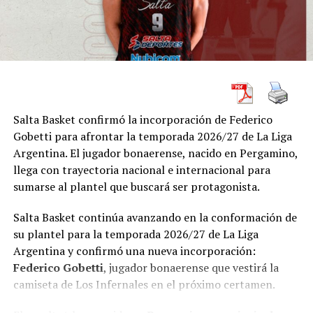
salida de
Gabriel Aguilar
.
Barsanti también destacó el sentido de pertenencia que
encontró en Mercedes y el respaldo de los hinchas,
asegurando que uno de los principales objetivos será
fortalecer el vínculo entre el equipo y la comunidad
durante la nueva temporada.
Salta Basket confirmó la incorporación de Federico
Gobetti para afrontar la temporada 2026/27 de La Liga
Estadísticas / Datos destacados
Argentina. El jugador bonaerense, nacido en Pergamino,
llega con trayectoria nacional e internacional para
Torneo: Liga Argentina 2026/27.
sumarse al plantel que buscará ser protagonista.
Entrenador confirmado:
Ignacio “Titi”
Salta Basket continúa avanzando en la conformación de
Barsanti
.
su plantel para la temporada 2026/27 de La Liga
Inicio de la pretemporada: mediados de
Argentina y confirmó una nueva incorporación:
agosto.
Federico Gobetti
, jugador bonaerense que vestirá la
camiseta de Los Infernales en el próximo certamen.
Comienzo estimado de la Liga Argentina:
mediados de octubre.