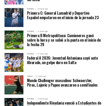
1,8 asistencias
FUTBOL
20 horas ago
Primera C: General Lamadrid y Deportivo
Juan Cruz Scacchi:
Español empataron en el inicio de la jornada 23
32 partidos
FUTBOL
21 horas ago
7,6 puntos
Primera B Metropolitana: Camioneros ganó
sobre la hora y se subió a la punta en el inicio de
3,7 rebotes
la fecha 29
Jeremías Diotto:
FUTBOL
21 horas ago
Federal A 2026: Juventud Antoniana cayó ante
Alvarado, un golpe duro en Salta
48 partidos
5,2 puntos
TENIS
21 horas ago
3,4 rebotes
Mundo Challenger masculino: Schwaerzler,
Piros, Lajovic y Papoe avanzaron a semifinales
Lucas Latorre (Liga Nacional):
29 partidos
FUTBOL
22 horas ago
Independiente Rivadavia venció a Estudiantes de