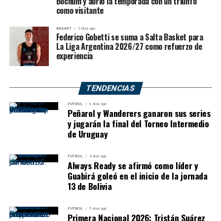
Bochum y abrió la temporada con un triunfo
como visitante
BASKET
2 días ago
Federico Gobetti se suma a Salta Basket para
La Liga Argentina 2026/27 como refuerzo de
experiencia
TENDENCIAS
FUTBOL
6 días ago
Peñarol y Wanderers ganaron sus series
y jugarán la final del Torneo Intermedio
de Uruguay
FUTBOL
4 días ago
Always Ready se afirmó como líder y
Guabirá goleó en el inicio de la jornada
13 de Bolivia
FUTBOL
5 días ago
Primera Nacional 2026: Tristán Suárez