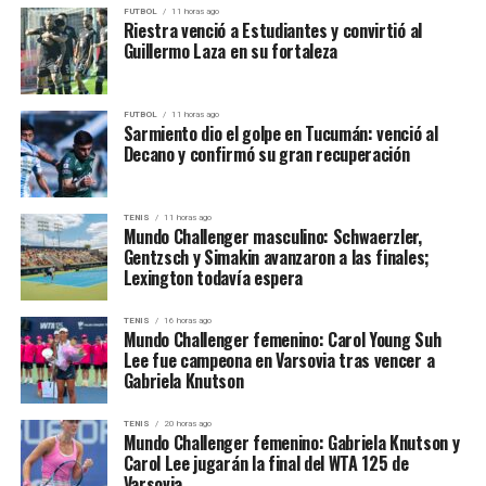
FUTBOL
11 horas ago
Sebastián Amato
.
suma otra pieza para intentar volver a ser protagonista
Riestra venció a Estudiantes y convirtió al
en La Liga Argentina.
Guillermo Laza en su fortaleza
Estadísticas destacadas
FUTBOL
11 horas ago
Sarmiento dio el golpe en Tucumán: venció al
Franco Maeso (2025/26):
Decano y confirmó su gran recuperación
32 partidos
TENIS
11 horas ago
12,3 puntos
Mundo Challenger masculino: Schwaerzler,
Gentzsch y Simakin avanzaron a las finales;
6,3 rebotes
Lexington todavía espera
30,4 minutos por partido
TENIS
16 horas ago
Mundo Challenger femenino: Carol Young Suh
Juan Cruz Krapp (Liga Federal):
Lee fue campeona en Varsovia tras vencer a
Gabriela Knutson
8 partidos
TENIS
20 horas ago
13,2 puntos
Mundo Challenger femenino: Gabriela Knutson y
Carol Lee jugarán la final del WTA 125 de
6,9 rebotes
Varsovia