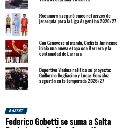
adelantó que la intención es mantener una base de
jugadores jóvenes, sumar refuerzos y construir un
Rocamora aseguró cinco refuerzos de
equipo intenso, dinámico y comprometido con la
jerarquía para la Liga Argentina 2026/27
identidad de juego que mostró en el tramo final de la
temporada pasada.
Con Genovese al mando, Ciclista Juninense
inicia una nueva etapa con Herrera y la
continuidad de Larraza
Deportivo Viedma ratifica su proyecto:
Guillermo Bogliacino y Lucas González
seguirán en la temporada 2026/27
BASKET
Federico Gobetti se suma a Salta