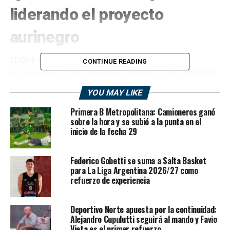
liderando el proyecto
aurinegro
El Club Comunicaciones de Mercedes confirmó
CONTINUE READING
oficialmente la continuidad de
Ignacio “Titi” Barsanti
como entrenador principal para la próxima edición de la
YOU MAY LIKE
Liga Argentina de Básquet. Tras finalizar la temporada
anterior, el DT expresó su intención de seguir en el club
Primera B Metropolitana: Camioneros ganó
y finalmente alcanzó un acuerdo con la dirigencia para
sobre la hora y se subió a la punta en el
inicio de la fecha 29
encabezar nuevamente el proyecto deportivo.
Ya trabaja en el armado del
Federico Gobetti se suma a Salta Basket
para La Liga Argentina 2026/27 como
plantel
refuerzo de experiencia
Barsanti ya se encuentra en Mercedes y comenzó a
Deportivo Norte apuesta por la continuidad:
trabajar junto al director deportivo
Facundo Giorgi
en
Alejandro Cupulutti seguirá al mando y Favio
la conformación del nuevo plantel. El entrenador
Vieta es el primer refuerzo