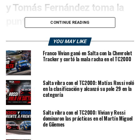
y Tomás Fernández toma la
punta de la Copa Rookie
CONTINUE READING
El
TC2000
ya tiene actualizadas sus principales tablas
YOU MAY LIKE
después de la resolución definitiva de la tercera fecha
disputada en el
Parque Autódromo Ciudad de
Franco Vivian ganó en Salta con la Chevrolet
Concordia
, Entre Ríos. Confirmado el resultado final
Tracker y cortó la mala racha en el TC2000
del
Gran Premio NEXON
, con la victoria oficial de
Franco Morillo
tras la exclusión de
Marcelo
Ciarrocchi
, el gran beneficiado en los campeonatos de
Salta vibra con el TC2000: Matías Rossi voló
equipos y marcas volvió a ser
Toyota
, que estiró
en la clasificación y alcanzó su pole 29 en la
categoría
diferencias y consolidó su dominio dentro del
47º
Campeonato de TC2000 YPF Energía Argentina
.
Salta vibra con el TC2000: Vivian y Rossi
El
Toyota Gazoo Racing YPF Infinia
, dirigido por
dominaron las prácticas en el Martín Miguel
Darío Ramonda
, sumó puntos importantes gracias al
de Güemes
tercer puesto de Emiliano Stang
con el
Toyota
Corolla Cross GR-S #162
y al
cuarto lugar de Matías