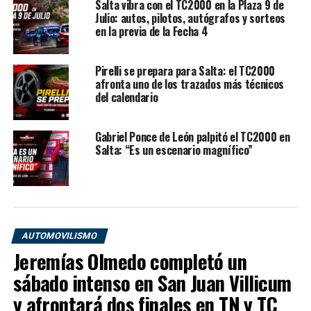
Salta vibra con el TC2000 en la Plaza 9 de
Rossi
con el
Toyota Corolla Cross GR-S #1
en la final
Julio: autos, pilotos, autógrafos y sorteos
de Concordia. Con esos resultados, la estructura oficial
en la previa de la Fecha 4
de Toyota alcanzó los
128 puntos
en el
Campeonato
de Equipos
, ampliando la brecha sobre sus
Pirelli se prepara para Salta: el TC2000
perseguidores.
afronta uno de los trazados más técnicos
del calendario
La marca japonesa también lidera con comodidad el
Campeonato de Marcas
, donde suma
77 puntos
, por
Gabriel Ponce de León palpitó el TC2000 en
delante de
Chevrolet
, que aparece como escolta con
43
Salta: “Es un escenario magnífico”
unidades
. Detrás se ubican
Nissan
con 20,
VW
con 19,
Honda
con 17 y
Fiat
sin puntos.
Toyota sostiene su dominio con
regularidad
AUTOMOVILISMO
Jeremías Olmedo completó un
El dominio de Toyota en el TC2000 no se explica
sábado intenso en San Juan Villicum
únicamente por victorias o actuaciones aisladas. La clave
y afrontará dos finales en TN y TC
está en la regularidad. Desde el inicio de la temporada, el