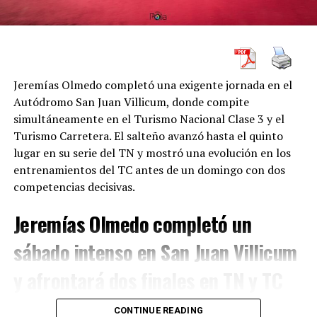
su ventaja.
El Corsi Sport se mantiene
como escolta
Jeremías Olmedo completó una exigente jornada en el
Autódromo San Juan Villicum, donde compite
En el
Campeonato de Equipos
, el segundo lugar quedó
simultáneamente en el Turismo Nacional Clase 3 y el
en manos del
Corsi Sport
, que suma
62 puntos
. La
Turismo Carretera. El salteño avanzó hasta el quinto
estructura de Christian Corsi tuvo una fecha positiva en
lugar en su serie del TN y mostró una evolución en los
Concordia gracias al
segundo puesto de Gabriel
entrenamientos del TC antes de un domingo con dos
Ponce de León
con el
Toyota Corolla Cross #32
y al
competencias decisivas.
séptimo lugar de Tomás Fernández
con el
Toyota
Corolla Cross #11
.
Jeremías Olmedo completó un
El rendimiento del Corsi Sport es uno de los puntos
sábado intenso en San Juan Villicum
destacados de la temporada. Con Ponce de León aporta
experiencia, lectura de carrera y jerarquía; con
y afrontará dos finales en TN y TC
Fernández suma juventud, velocidad y proyección. Ese
equilibrio le permitió consolidarse como la principal
Jeremías Olmedo atravesó un sábado de máxima
CONTINUE READING