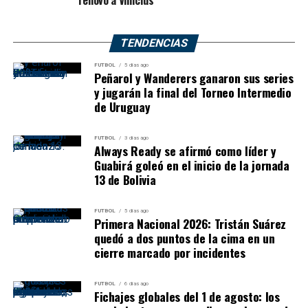
renovó a Vinícius
TENDENCIAS
FUTBOL
5 días ago
Peñarol y Wanderers ganaron sus series
y jugarán la final del Torneo Intermedio
de Uruguay
FUTBOL
3 días ago
Always Ready se afirmó como líder y
Guabirá goleó en el inicio de la jornada
13 de Bolivia
FUTBOL
5 días ago
Primera Nacional 2026: Tristán Suárez
quedó a dos puntos de la cima en un
cierre marcado por incidentes
FUTBOL
6 días ago
Fichajes globales del 1 de agosto: los