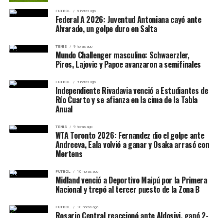
calidad, peor al que mandó al “Rojo” al descenso.
Comunicado del FC
FUTBOL
8 horas ago
Barcelona
Federal A 2026: Juventud Antoniana cayó ante
Alvarado, un golpe duro en Salta
TENIS
9 horas ago
Mundo Challenger masculino: Schwaerzler,
Piros, Lajovic y Papoe avanzaron a semifinales
https://t.co/LCgRQA18Ew
pic.twitter.com/pKImOStLu
FUTBOL
9 horas ago
Independiente Rivadavia venció a Estudiantes de
C
Río Cuarto y se afianza en la cima de la Tabla
Anual
TENIS
9 horas ago
— FC Barcelona (@FCBarcelona_es)
April 3, 2023
WTA Toronto 2026: Fernandez dio el golpe ante
Andreeva, Eala volvió a ganar y Osaka arrasó con
COMUNICADO DE PRENSA DEL BARCELONA – TW
Mertens
El caso Negreira que revoluciona al fútbol español y
FUTBOL
10 horas ago
Midland venció a Deportivo Maipú por la Primera
europeo se trata de una investigación de la justicia que
Nacional y trepó al tercer puesto de la Zona B
tiene como protagonistas a José María Enríquez
Negreira, exvicepresidente del Comité Técnico de
FUTBOL
10 horas ago
Rosario Central reaccionó ante Aldosivi, ganó 2-
Árbitros (CTA) entre 1994 y 2018, y al Barcelona, que