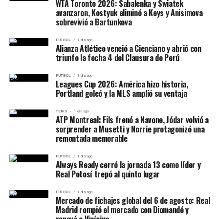
WTA Toronto 2026: Sabalenka y Swiatek
avanzaron, Kostyuk eliminó a Keys y Anisimova
sobrevivió a Bartunkova
FUTBOL
1 día ago
Alianza Atlético venció a Cienciano y abrió con
triunfo la fecha 4 del Clausura de Perú
FUTBOL
1 día ago
Leagues Cup 2026: América hizo historia,
Portland goleó y la MLS amplió su ventaja
TENIS
1 día ago
ATP Montreal: Fils frenó a Navone, Jódar volvió a
sorprender a Musetti y Norrie protagonizó una
remontada memorable
FUTBOL
1 día ago
Always Ready cerró la jornada 13 como líder y
Real Potosí trepó al quinto lugar
FUTBOL
1 día ago
Mercado de fichajes global del 6 de agosto: Real
Madrid rompió el mercado con Diomandé y