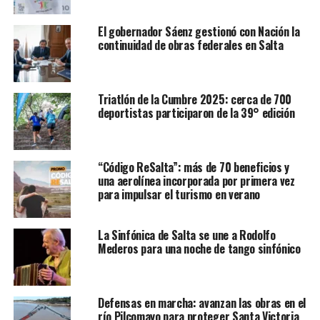
señaló el Gobernador salteño, indicando que esta
El gobernador Sáenz gestionó con Nación la
situación demanda “cuidarnos entre todos”. Ratificó que
continuidad de obras federales en Salta
Salta continúa en situación de distanciamiento social,
“no hay argumentos para volver a la Fase 1 ya que no
hay circulación comunitaria”.
Triatlón de la Cumbre 2025: cerca de 700
deportistas participaron de la 39° edición
En el informe de situación hizo hincapié en el promedio
de circulación que en estado aislamiento social era del
52% y con en la fase de distanciamiento subió a 79%. Por
este motivo se restringe la circulación en ciudades de
“Código ReSalta”: más de 70 beneficios y
una aerolínea incorporada por primera vez
más de 30 mil habitantes.
para impulsar el turismo en verano
Además, manifestó que en el informe sobre el estado
actual luego de 101 días de cuarentena, puntualizó en
La Sinfónica de Salta se une a Rodolfo
Mederos para una noche de tango sinfónico
varias oportunidades el contexto de complejidad en el
caso de Salta, limitando con 3 países y 6 provincias
cubriendo un extenso territorio, recordando las
gestiones que se hicieron desde un principio para la
Defensas en marcha: avanzan las obras en el
río Pilcomayo para proteger Santa Victoria
presencia del Ejército argentino en la frontera,