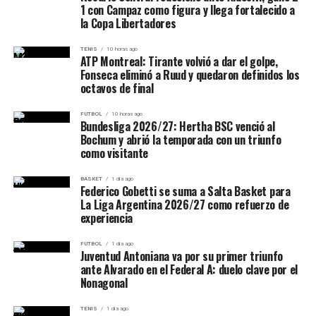
1 con Campaz como figura y llega fortalecido a
según la denuncia habría pagado más de siete millones
la Copa Libertadores
de euros a una empresa vinculada al ex árbitro.
TENIS
10 horas ago
ATP Montreal: Tirante volvió a dar el golpe,
Fonseca eliminó a Ruud y quedaron definidos los
octavos de final
FUTBOL
10 horas ago
Bundesliga 2026/27: Hertha BSC venció al
Bochum y abrió la temporada con un triunfo
como visitante
BASKET
1 día ago
Federico Gobetti se suma a Salta Basket para
La Liga Argentina 2026/27 como refuerzo de
experiencia
FUTBOL
1 día ago
Juventud Antoniana va por su primer triunfo
ante Alvarado en el Federal A: duelo clave por el
Nonagonal
TENIS
1 día ago