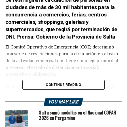
ciudades de más de 30 mil habitantes para la
concurrencia a comercios, ferias, centros
comerciales, shoppings, galerías y
supermercados, que regirá por terminación de
DNI. Prensa: Gobierno de la Provincia de Salta
El Comité Operativo de Emergencia (COE) determinó
una serie de restricciones para la circulación en el caso
de la actividad comercial que tiene como eje primordial
preservar el estado de distanciamiento social,
preventivo y obligatorio.
CONTINUE READING
El anuncio fue realizado esta noche por el gobernador
Gustavo Sáenz, quien además brindó un informe
actualizado sobre los 101 días de cuarentena que
YOU MAY LIKE
encuentra a Salta en una situación favorable.
Salta sumó medallas en el Nacional COPAR
2026 en Pergamino
“Hemos visto un gran relajamiento en muchas personas
que no entendieron la magnitud de esta pandemia”,