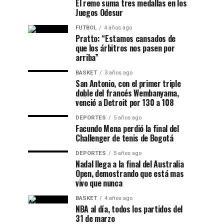
El remo suma tres medallas en los
Juegos Odesur
FUTBOL
4 años ago
Pratto: “Estamos cansados de
que los árbitros nos pasen por
arriba”
BASKET
3 años ago
San Antonio, con el primer triple
doble del francés Wembanyama,
venció a Detroit por 130 a 108
DEPORTES
5 años ago
Facundo Mena perdió la final del
Challenger de tenis de Bogotá
DEPORTES
5 años ago
Nadal llega a la final del Australia
Open, demostrando que está mas
vivo que nunca
BASKET
4 años ago
NBA al día, todos los partidos del
31 de marzo