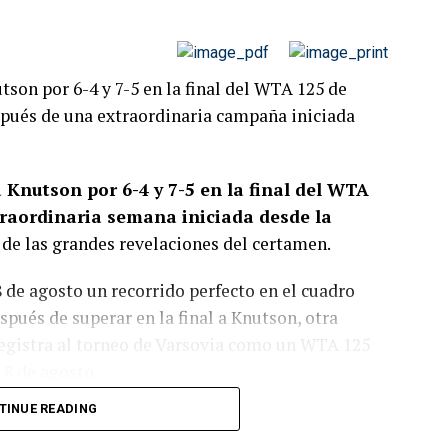
son por 6-4 y 7-5 en la final del WTA 125 de
pués de una extraordinaria campaña iniciada
 Knutson por 6-4 y 7-5 en la final del WTA
traordinaria semana iniciada desde la
s de las grandes revelaciones del certamen.
de agosto un recorrido perfecto en el cuadro
pués de superar en la final a Knutson, otra
registra al torneo de Varsovia como un WTA 125
 8 de agosto.
TINUE READING
nal muy equilibrada