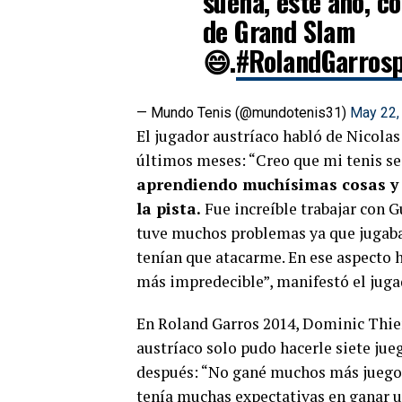
sueña, este año, c
de Grand Slam
😄.
#RolandGarros
— Mundo Tenis (@mundotenis31)
May 22,
El jugador austríaco habló de Nicolas
últimos meses: “Creo que mi tenis se
aprendiendo muchísimas cosas y 
la pista.
Fue increíble trabajar con G
tuve muchos problemas ya que jugaba
tenían que atacarme. En ese aspecto
más impredecible”, manifestó el juga
En Roland Garros 2014, Dominic Thiem
austríaco solo pudo hacerle siete jue
después: “No gané muchos más juegos e
tenía muchas expectativas en ganar 