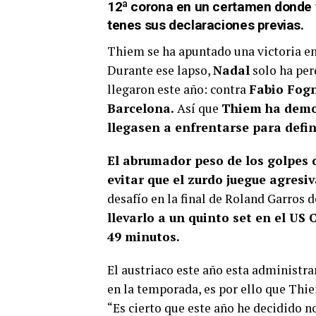
12ª corona en un certamen donde 
tenes sus declaraciones previas.
Thiem se ha apuntado una victoria en
Durante ese lapso,
Nadal
solo ha perd
llegaron este año: contra
Fabio Fogn
Barcelona.
Así que
Thiem ha demos
llegasen a enfrentarse para defi
El abrumador peso de los golpes d
evitar que el zurdo juegue agres
desafío en la final de Roland Garros 
llevarlo a un quinto set en el US
49 minutos.
El austriaco este año esta administra
en la temporada, es por ello que Thi
“Es cierto que este año he decidido n