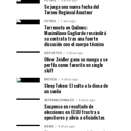
FUTBOL
4 años ago
Se juega una nueva fecha del
Torneo Regional Amateur
FUTBOL
1 año ago
Terremoto en Quilmes:
Maximiliano Gagliardo rescindirá
su contrato tras una fuerte
discusión con el cuerpo técnico
DEPORTES
5 años ago
Oliver Zeidler gana su manga y se
perfila como favorito en single
skiff
MÚSICA
4 años ago
Sleep Token: El culto a la diosa de
un sueño
INTERNACIONALES
4 años ago
Suspenso en resultado de
elecciones en EEUU frustra a
opositores y alivia a oficialistas
REMO
4 años ago