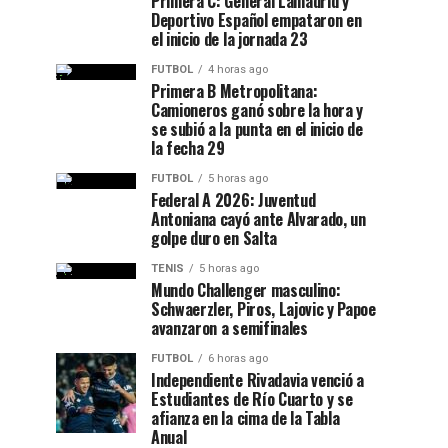
Primera C: General Lamadrid y
Deportivo Español empataron en
el inicio de la jornada 23
FUTBOL
4 horas ago
Primera B Metropolitana:
Camioneros ganó sobre la hora y
se subió a la punta en el inicio de
la fecha 29
FUTBOL
5 horas ago
Federal A 2026: Juventud
Antoniana cayó ante Alvarado, un
golpe duro en Salta
TENIS
5 horas ago
Mundo Challenger masculino:
Schwaerzler, Piros, Lajovic y Papoe
avanzaron a semifinales
FUTBOL
6 horas ago
Independiente Rivadavia venció a
Estudiantes de Río Cuarto y se
afianza en la cima de la Tabla
Anual