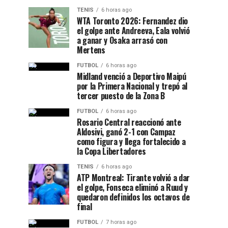
TENIS
6 horas ago
WTA Toronto 2026: Fernandez dio
el golpe ante Andreeva, Eala volvió
a ganar y Osaka arrasó con
Mertens
FUTBOL
6 horas ago
Midland venció a Deportivo Maipú
por la Primera Nacional y trepó al
tercer puesto de la Zona B
FUTBOL
6 horas ago
Rosario Central reaccionó ante
Aldosivi, ganó 2-1 con Campaz
como figura y llega fortalecido a
la Copa Libertadores
TENIS
6 horas ago
ATP Montreal: Tirante volvió a dar
el golpe, Fonseca eliminó a Ruud y
quedaron definidos los octavos de
final
FUTBOL
7 horas ago