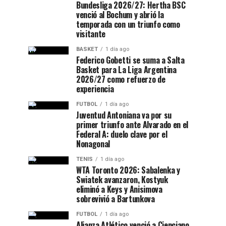
Bundesliga 2026/27: Hertha BSC
venció al Bochum y abrió la
temporada con un triunfo como
visitante
BASKET
1 día ago
Federico Gobetti se suma a Salta
Basket para La Liga Argentina
2026/27 como refuerzo de
experiencia
FUTBOL
1 día ago
Juventud Antoniana va por su
primer triunfo ante Alvarado en el
Federal A: duelo clave por el
Nonagonal
TENIS
1 día ago
WTA Toronto 2026: Sabalenka y
Swiatek avanzaron, Kostyuk
eliminó a Keys y Anisimova
sobrevivió a Bartunkova
FUTBOL
1 día ago
Alianza Atlético venció a Cienciano