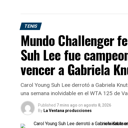
TENIS
Mundo Challenger fe
Suh Lee fue campeon
vencer a Gabriela K
Carol Young Suh Lee derrotó a Gabriela Knut
una semana inolvidable en el WTA 125 de Va
Published
7 mins ago
on
agosto 8, 2026
By
La Ventana producciones