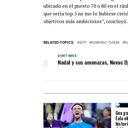
ubicado en el puesto 70 o 80 en el rán
que sería top 5 no me lo hubiese crei
objetivos más ambiciosos”, concluyó.
RELATED TOPICS:
ATP
DOMINIC THIEM
R
DON'T MISS
Nadal y sus amenazas, Novac D
Gea ga
Eala e
histor