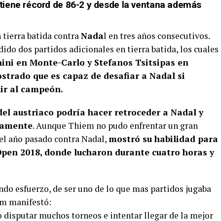
tiene récord de 86-2 y desde la ventana además
 tierra batida contra
Nada
l en tres años consecutivos.
ido dos partidos adicionales en tierra batida, los cuales
ini en Monte-Carlo y Stefanos Tsitsipas en
trado que es capaz de desafiar a Nadal si
nir al campeón.
el austriaco podría hacer retroceder a Nadal y
ivamente
. Aunque Thiem no pudo enfrentar un gran
del año pasado contra Nadal,
mostró su habilidad para
 Open 2018, donde lucharon durante cuatro horas y
ndo esfuerzo, de ser uno de lo que mas partidos jugaba
em manifestó:
o disputar muchos torneos e intentar llegar de la mejor