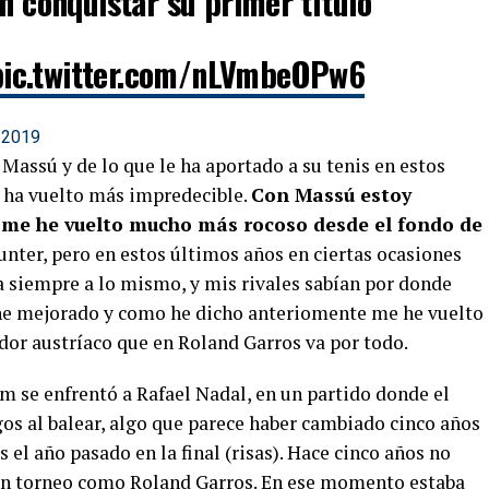
on conquistar su primer título
pic.twitter.com/nLVmbeOPw6
 2019
 Massú y de lo que le ha aportado a su tenis en estos
 ha vuelto más impredecible.
Con Massú estoy
me he vuelto mucho más rocoso desde el fondo de
unter, pero en estos últimos años en ciertas ocasiones
 siempre a lo mismo, y mis rivales sabían por donde
 he mejorado y como he dicho anteriomente me he vuelto
dor austríaco que en Roland Garros va por todo.
 se enfrentó a Rafael Nadal, en un partido donde el
gos al balear, algo que parece haber cambiado cinco años
l año pasado en la final (risas). Hace cinco años no
un torneo como Roland Garros. En ese momento estaba