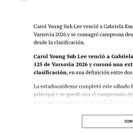
Carol Young Suh Lee venció a Gabriela Knut
Varsovia 2026 y se consagró campeona des
desde la clasificación.
Carol Young Suh Lee venció a Gabriela
125 de Varsovia 2026 y coronó una ex
clasificación
, en una definición entre do
La estadounidense completó este sábado 8 
principal y se quedó con el campeonato des
jugadora procedente de la qualy. La WTA 
disputado sobre cancha dura entre el 3 y el
CON
Carol Lee se quedó con una fi