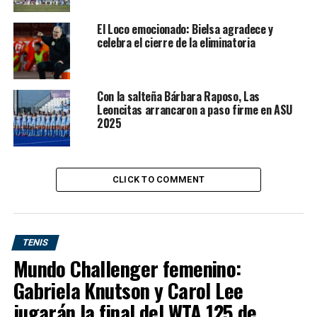
DON'T MISS
El Loco emocionado: Bielsa agradece y
Mater se repone y será titular en Barracas Central ante
celebra el cierre de la eliminatoria
Boca Juniors
Con la salteña Bárbara Raposo, Las
Leoncitas arrancaron a paso firme en ASU
2025
CLICK TO COMMENT
TENIS
Mundo Challenger femenino:
Gabriela Knutson y Carol Lee
jugarán la final del WTA 125 de