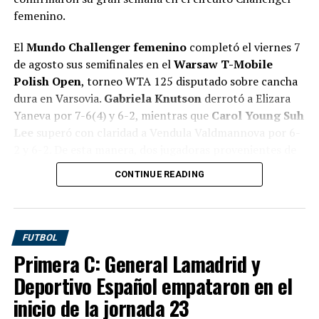
femenino.
El
Mundo Challenger femenino
completó el viernes 7
de agosto sus semifinales en el
Warsaw T-Mobile
Polish Open
, torneo WTA 125 disputado sobre cancha
dura en Varsovia.
Gabriela Knutson
derrotó a Elizara
Yaneva por 7-6(4) y 6-2, mientras que
Carol Young Suh
Lee
superó con claridad a Vendula Valdmannova por 6-
2 y 6-2. De esta manera, dos jugadoras provenientes de
la clasificación definirán el título.
CONTINUE READING
La WTA confirma oficialmente que el certamen
femenino se disputa en
Varsovia, Polonia
, entre el 3 y
el 8 de agosto. La referencia a Grodzisk Mazowiecki que
FUTBOL
aparece al final del listado de Flashscore corresponde al
Primera C: General Lamadrid y
enlace hacia otro torneo y no a esta competencia
Deportivo Español empataron en el
femenina.
inicio de la jornada 23