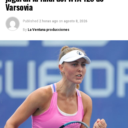
Varsovia
Published
2 horas ago
on
agosto 8, 2026
By
La Ventana producciones