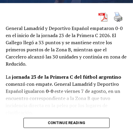
Knutson estuvo más firme en el momento decisivo. Se
General Lamadrid y Deportivo Español empataron 0-0
quedó con el tie-break por 7-4 y, a partir de allí, el
en el inicio de la jornada 23 de la Primera C 2026. El
desarrollo cambió considerablemente.
Gallego llegó a 33 puntos y se mantiene entre los
primeros puestos de la Zona B, mientras que el
En el segundo set, la checa logró imponer una diferencia
Carcelero alcanzó las 30 unidades y continúa en zona de
mucho más clara y cerró el encuentro con un
Reducido.
contundente 6-2.
La
jornada 23 de la Primera C del fútbol argentino
El triunfo ratifica el extraordinario torneo de Knutson,
comenzó con empate. General Lamadrid y Deportivo
quien
todavía no perdió un solo set en el cuadro
Español igualaron
0-0
este viernes 7 de agosto, en un
principal
.
encuentro correspondiente a la Zona B que tuvo
incidencia directa en la pelea por los lugares de
El camino de Gabriela Knutson
clasificación.
CONTINUE READING
Primera ronda: venció a Sofia Costoulas por
6-2 y
Ninguno de los dos equipos consiguió romper la paridad
6-4
.
y finalmente repartieron puntos. El resultado le