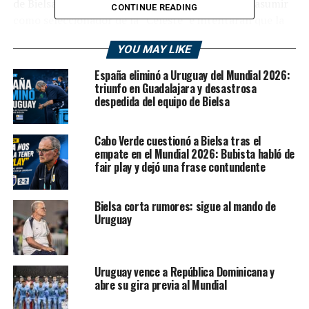
de Bielsa, según Ovación, del diario El País, para asumir
CONTINUE READING
como seleccionador de la “Celeste” e intentarán que la
negociación concluya en las próximas semanas.
YOU MAY LIKE
Bielsa dirigió a la Argentina (1998-2004) y a Chile (2007-
España eliminó a Uruguay del Mundial 2026:
2011) y en caso de concretarse, Uruguay sería su tercera
triunfo en Guadalajara y desastrosa
experiencia en un seleccionado después de Argentina y
despedida del equipo de Bielsa
Chile.
Cabo Verde cuestionó a Bielsa tras el
Uruguay, con Marcelo Broli como seleccionador
empate en el Mundial 2026: Bubista habló de
interino, busca retomar los primeros planos del fútbol
fair play y dejó una frase contundente
sudamericano luego de la eliminación en la primera fase
del Mundial de Qatar 2022.
Bielsa corta rumores: sigue al mando de
Uruguay
RELATED TOPICS:
MARCELO BIELSA
SELECCION URUGUAYA
Uruguay vence a República Dominicana y
UP NEXT
abre su gira previa al Mundial
“A Monzón hay que dejarlo trabajar tranquilo y vamos a
ir viendo”, afirmó presidente Doman