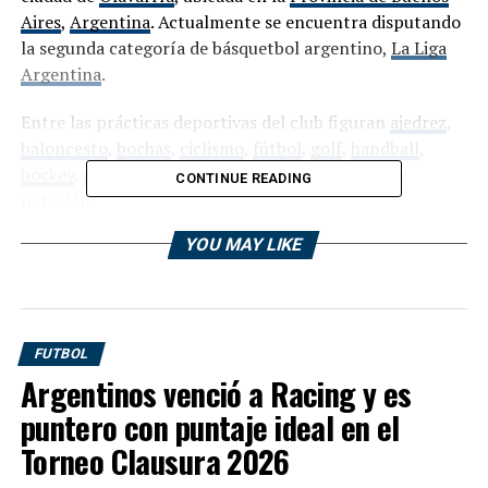
Aires
,
Argentina
. Actualmente se encuentra disputando
la segunda categoría de básquetbol argentino,
La Liga
Argentina
.
Entre las prácticas deportivas del club figuran
ajedrez
,
baloncesto
,
bochas
,
ciclismo
,
fútbol
,
golf
,
handball
,
hockey
,
patín
,
rugby
,
sóftbol
,
tenis
,
vóley
,
remo
y
CONTINUE READING
natación
.
YOU MAY LIKE
En fútbol participó del
Torneo Regional Federal
Amateur 2021/22
, siendo eliminado en Primera Fase.
Historia
FUTBOL
Fue fundado el
12 de abril
de
1912
por un grupo de
Argentinos venció a Racing y es
estudiantes de la Escuela Normal, creada en
1910
.
puntero con puntaje ideal en el
Torneo Clausura 2026
Fundación