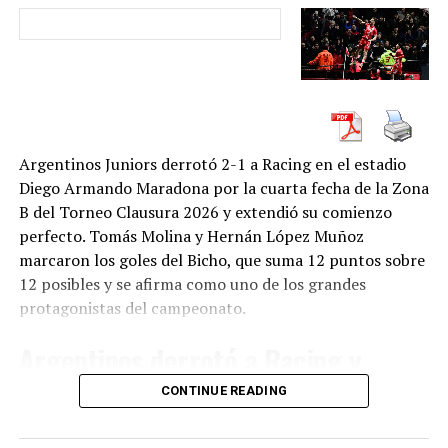
Si bien el club actualmente está caracterizado a nivel
nacional como un club de básquetbol, inicialmente el
Club Atlético Estudiantes se creó como equipo de fútbol
y luego se sumaron otras actividades: gimnasia
metodizada, pedestrismo, boxeo y lucha, en 1914; tenis
[1]
en 1915 y bochas en 1916.
Argentinos Juniors derrotó 2-1 a Racing en el estadio
Diego Armando Maradona por la cuarta fecha de la Zona
Básquetbol
B del Torneo Clausura 2026 y extendió su comienzo
perfecto. Tomás Molina y Hernán López Muñoz
Los 80´s
marcaron los goles del Bicho, que suma 12 puntos sobre
12 posibles y se afirma como uno de los grandes
En 1979 las obras del Maxigimnasio de Estudiantes iban
protagonistas del campeonato.
viento en popa tras el impulso que le dio Carlos Víctor
Portarrieu. Mientras la Mega obra se desarrollaba, el
Argentinos derrotó a Racing y
escenario natural para el desarrollo del básquetbol en el
Parque Guerrero era el Mini-gimnasio, que había sido
mantuvo su marcha perfecta
CONTINUE READING
inaugurado en 1970.
Argentinos Juniors sigue sin dejar puntos en el camino.