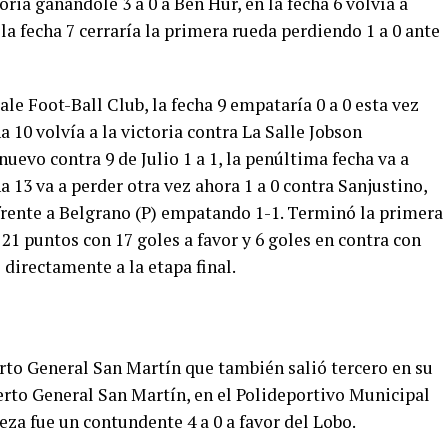
ctoria ganándole 3 a 0 a Ben Hur, en la fecha 6 volvía a
la fecha 7 cerraría la primera rueda perdiendo 1 a 0 ante
iale Foot-Ball Club, la fecha 9 empataría 0 a 0 esta vez
 10 volvía a la victoria contra La Salle Jobson
uevo contra 9 de Julio 1 a 1, la penúltima fecha va a
ha 13 va a perder otra vez ahora 1 a 0 contra Sanjustino,
 frente a Belgrano (P) empatando 1-1. Terminó la primera
 21 puntos con 17 goles a favor y 6 goles en contra con
o directamente a la etapa final.
erto General San Martín que también salió tercero en su
Puerto General San Martín, en el Polideportivo Municipal
aleza fue un contundente 4 a 0 a favor del Lobo.