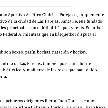
como Sportivo Atlético Club Las Parejas o, simplemente,
tivo de la ciudad de Las Parejas, Santa Fe. Fue fundado
es principales son el fútbol, básquet y tenis.​ En fútbol
 Federal A, mientras que en básquetbol disputa el
ub son boxeo, patín, bochas,​ natación y hockey.
rgentino de Las Parejas, también posee una fuerte
club Atlético Almafuerte de las rosas que han tenido
ria.
Sus primeros dirigentes fueron Juan Torassa como
cretario, y José Beltramo, Carlos Curioni y Eliseo Risso