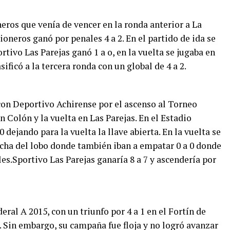
neros que venía de vencer en la ronda anterior a La
oneros ganó por penales 4 a 2. En el partido de ida se
tivo Las Parejas ganó 1 a o, en la vuelta se jugaba en
asificó a la tercera ronda con un global de 4 a 2.
 con Deportivo Achirense por el ascenso al Torneo
en Colón y la vuelta en Las Parejas. En el Estadio
dejando para la vuelta la llave abierta. En la vuelta se
ncha del lobo donde también iban a empatar 0 a 0 donde
ales.Sportivo Las Parejas ganaría 8 a 7 y ascendería por
eral A 2015, con un triunfo por 4 a 1 en el Fortín de
 Sin embargo, su campaña fue floja y no logró avanzar