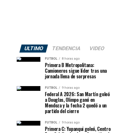
ULTIMO
TENDENCIA
VIDEO
FUTBOL
8 horas ago
Primera B Metropolitana:
Camioneros sigue líder tras una
jornada llena de sorpresas
FUTBOL
9 horas ago
Federal A 2026: San Martín goleó
a Douglas, Olimpo ganó en
Mendoza y la fecha 2 quedó a un
partido del cierre
FUTBOL
9 horas ago
Primera C: Yupanqui goleó, Centro