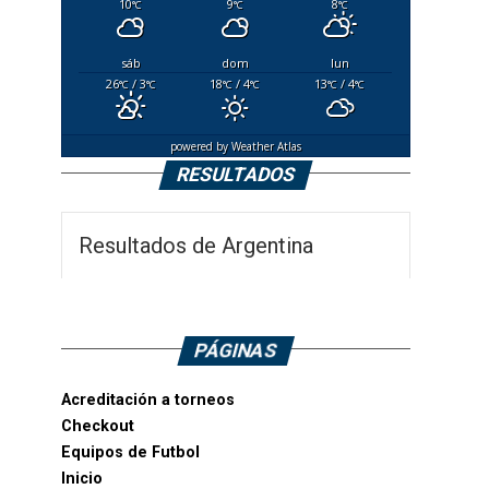
10
9
8
°C
°C
°C
sáb
dom
lun
26
/ 3
18
/ 4
13
/ 4
°C
°C
°C
°C
°C
°C
powered by
Weather Atlas
RESULTADOS
Resultados de Argentina
PÁGINAS
Acreditación a torneos
Checkout
Equipos de Futbol
Inicio