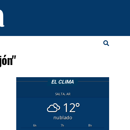
jón"
EL CLIMA
SALTA, AR
12°
nublado
6
7
8
h
h
h